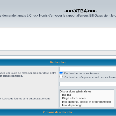
-==<XTBA>==-
demande jamais à Chuck Norris d'envoyer le rapport d'erreur. Bill Gates vient le 
Rechercher
Tapez une suite de mots séparés par des
|
entre
Rechercher tous les termes
cherches partielles.
Rechercher n’importe lequel de ces term
che. Les sous-forums sont automatiquement
Options de recherche