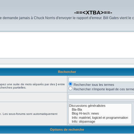
-==<XTBA>==-
demande jamais à Chuck Norris d'envoyer le rapport d'erreur. Bill Gates vient le 
Rechercher
Tapez une suite de mots séparés par des
|
entre
Rechercher tous les termes
cherches partielles.
Rechercher n’importe lequel de ces term
che. Les sous-forums sont automatiquement
Options de recherche