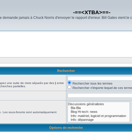
-==<XTBA>==-
demande jamais à Chuck Norris d'envoyer le rapport d'erreur. Bill Gates vient le 
Rechercher
Tapez une suite de mots séparés par des
|
entre
Rechercher tous les termes
cherches partielles.
Rechercher n’importe lequel de ces term
che. Les sous-forums sont automatiquement
Options de recherche