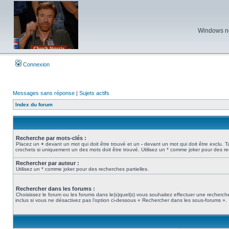
Windows ne 
Connexion
Messages sans réponse
|
Sujets actifs
Index du forum
Recherche par mots-clés :
Placez un
+
devant un mot qui doit être trouvé et un
-
devant un mot qui doit être exclu. 
crochets si uniquement un des mots doit être trouvé. Utilisez un * comme joker pour des re
Rechercher par auteur :
Utilisez un * comme joker pour des recherches partielles.
Rechercher dans les forums :
Choisissez le forum ou les forums dans le(s)quel(s) vous souhaitez effectuer une recher
inclus si vous ne désactivez pas l’option ci-dessous « Rechercher dans les sous-forums ».