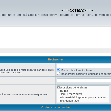
-==<XTBA>==-
demande jamais à Chuck Norris d'envoyer le rapport d'erreur. Bill Gates vient le 
Rechercher
Tapez une suite de mots séparés par des
|
entre
Rechercher tous les termes
cherches partielles.
Rechercher n’importe lequel de ces term
che. Les sous-forums sont automatiquement
Options de recherche