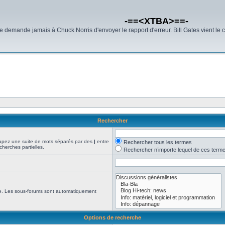
-==<XTBA>==-
demande jamais à Chuck Norris d'envoyer le rapport d'erreur. Bill Gates vient le 
Rechercher
Tapez une suite de mots séparés par des
|
entre
Rechercher tous les termes
cherches partielles.
Rechercher n’importe lequel de ces term
che. Les sous-forums sont automatiquement
Options de recherche