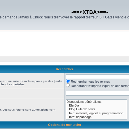
-==<XTBA>==-
demande jamais à Chuck Norris d'envoyer le rapport d'erreur. Bill Gates vient le 
Rechercher
Tapez une suite de mots séparés par des
|
entre
Rechercher tous les termes
cherches partielles.
Rechercher n’importe lequel de ces term
che. Les sous-forums sont automatiquement
Options de recherche