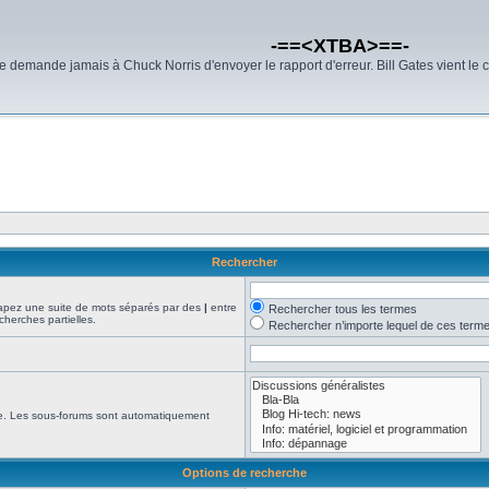
-==<XTBA>==-
demande jamais à Chuck Norris d'envoyer le rapport d'erreur. Bill Gates vient le 
Rechercher
Tapez une suite de mots séparés par des
|
entre
Rechercher tous les termes
cherches partielles.
Rechercher n’importe lequel de ces term
che. Les sous-forums sont automatiquement
Options de recherche