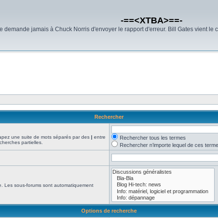
-==<XTBA>==-
demande jamais à Chuck Norris d'envoyer le rapport d'erreur. Bill Gates vient le 
Rechercher
Tapez une suite de mots séparés par des
|
entre
Rechercher tous les termes
cherches partielles.
Rechercher n’importe lequel de ces term
che. Les sous-forums sont automatiquement
Options de recherche