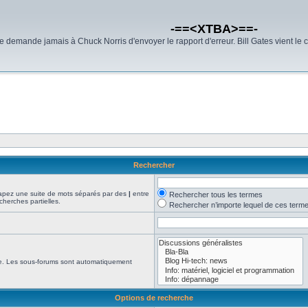
-==<XTBA>==-
demande jamais à Chuck Norris d'envoyer le rapport d'erreur. Bill Gates vient le 
Rechercher
Tapez une suite de mots séparés par des
|
entre
Rechercher tous les termes
cherches partielles.
Rechercher n’importe lequel de ces term
che. Les sous-forums sont automatiquement
Options de recherche