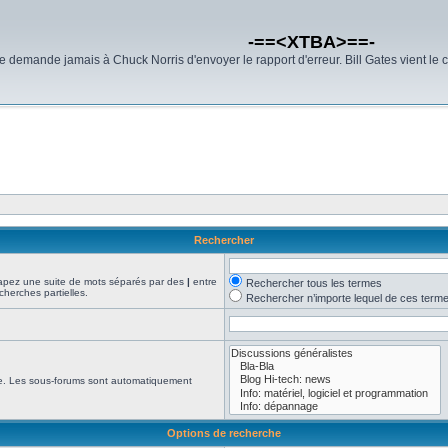
-==<XTBA>==-
demande jamais à Chuck Norris d'envoyer le rapport d'erreur. Bill Gates vient le 
Rechercher
Tapez une suite de mots séparés par des
|
entre
Rechercher tous les termes
cherches partielles.
Rechercher n’importe lequel de ces term
che. Les sous-forums sont automatiquement
Options de recherche