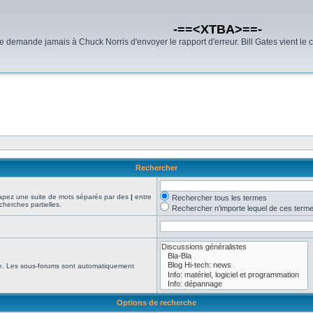
-==<XTBA>==-
demande jamais à Chuck Norris d'envoyer le rapport d'erreur. Bill Gates vient le 
Rechercher
Tapez une suite de mots séparés par des
|
entre
Rechercher tous les termes
cherches partielles.
Rechercher n’importe lequel de ces term
che. Les sous-forums sont automatiquement
Options de recherche