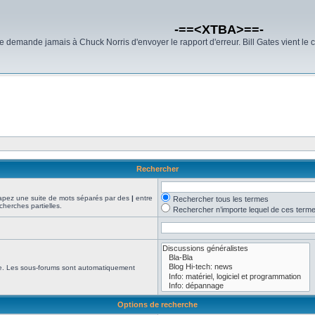
-==<XTBA>==-
demande jamais à Chuck Norris d'envoyer le rapport d'erreur. Bill Gates vient le 
Rechercher
Tapez une suite de mots séparés par des
|
entre
Rechercher tous les termes
cherches partielles.
Rechercher n’importe lequel de ces term
che. Les sous-forums sont automatiquement
Options de recherche