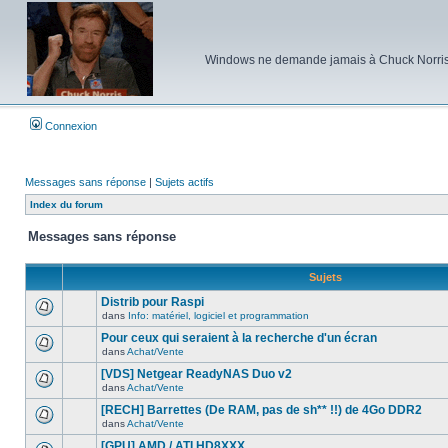
Windows ne demande jamais à Chuck Norris d'e
Connexion
Messages sans réponse
|
Sujets actifs
Index du forum
Messages sans réponse
Sujets
Distrib pour Raspi
dans
Info: matériel, logiciel et programmation
Aucun
nouveau
Pour ceux qui seraient à la recherche d'un écran
message
dans
Achat/Vente
non-
Aucun
lu
nouveau
[VDS] Netgear ReadyNAS Duo v2
dans
message
ce
dans
Achat/Vente
non-
Aucun
sujet.
lu
nouveau
[RECH] Barrettes (De RAM, pas de sh** !!) de 4Go DDR2
dans
message
ce
dans
Achat/Vente
non-
Aucun
sujet.
lu
nouveau
[GPU] AMD / ATI HD8XXX