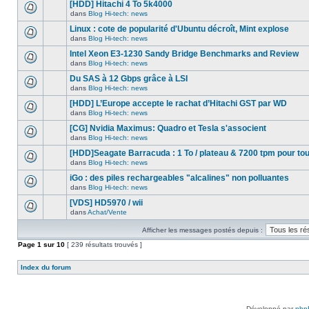
nouveau
[HDD] Hitachi 4 To 5k4000
dans
message
ce
dans
Blog Hi-tech: news
non-
Aucun
sujet.
lu
nouveau
Linux : cote de popularité d'Ubuntu décroît, Mint explose
dans
message
ce
dans
Blog Hi-tech: news
non-
Aucun
sujet.
lu
nouveau
Intel Xeon E3-1230 Sandy Bridge Benchmarks and Review
dans
message
ce
dans
Blog Hi-tech: news
non-
Aucun
sujet.
lu
nouveau
Du SAS à 12 Gbps grâce à LSI
dans
message
ce
dans
Blog Hi-tech: news
non-
Aucun
sujet.
lu
nouveau
[HDD] L’Europe accepte le rachat d’Hitachi GST par WD
dans
message
ce
dans
Blog Hi-tech: news
non-
Aucun
sujet.
lu
nouveau
[CG] Nvidia Maximus: Quadro et Tesla s'associent
dans
message
ce
dans
Blog Hi-tech: news
non-
Aucun
sujet.
lu
nouveau
[HDD]Seagate Barracuda : 1 To / plateau & 7200 tpm pour to
dans
message
ce
dans
Blog Hi-tech: news
non-
Aucun
sujet.
lu
nouveau
iGo : des piles rechargeables "alcalines" non polluantes
dans
message
ce
dans
Blog Hi-tech: news
non-
Aucun
sujet.
lu
nouveau
[VDS] HD5970 / wii
dans
message
ce
dans
Achat/Vente
non-
Aucun
sujet.
lu
nouveau
dans
Afficher les messages postés depuis :
message
ce
non-
Page
sujet.
1
sur
10
[ 239 résultats trouvés ]
lu
dans
ce
Index du forum
sujet.
Développé par
php