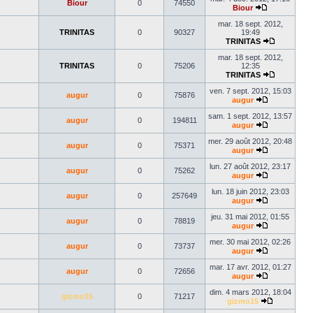
Biour
0
74550
dernier
Biour
Voir
message
le
mar. 18 sept. 2012,
dernier
TRINITAS
0
90327
19:49
message
TRINITAS
Voir
le
mar. 18 sept. 2012,
dernier
TRINITAS
0
75206
12:35
message
TRINITAS
Voir
le
ven. 7 sept. 2012, 15:03
augur
0
75876
dernier
augur
Voir
message
le
sam. 1 sept. 2012, 13:57
augur
0
194811
dernier
augur
message
Voir
le
mer. 29 août 2012, 20:48
augur
0
75371
dernier
augur
message
Voir
le
lun. 27 août 2012, 23:17
augur
0
75262
dernier
augur
message
Voir
le
lun. 18 juin 2012, 23:03
augur
0
257649
dernier
augur
message
Voir
le
jeu. 31 mai 2012, 01:55
augur
0
78819
dernier
augur
message
Voir
le
mer. 30 mai 2012, 02:26
augur
0
73737
dernier
augur
message
Voir
le
mar. 17 avr. 2012, 01:27
augur
0
72656
dernier
augur
message
Voir
le
dim. 4 mars 2012, 18:04
gizmo15
0
71217
dernier
gizmo15
message
Voir