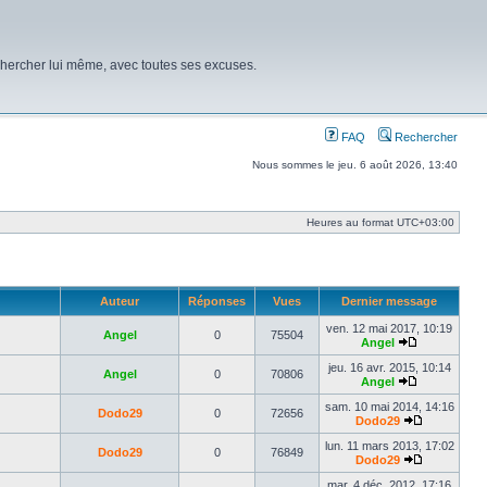
chercher lui même, avec toutes ses excuses.
FAQ
Rechercher
Nous sommes le jeu. 6 août 2026, 13:40
Heures au format
UTC+03:00
Auteur
Réponses
Vues
Dernier message
ven. 12 mai 2017, 10:19
Angel
0
75504
Angel
Voir
le
jeu. 16 avr. 2015, 10:14
Angel
0
70806
dernier
Angel
message
Voir
le
sam. 10 mai 2014, 14:16
Dodo29
0
72656
dernier
Dodo29
message
Voir
le
lun. 11 mars 2013, 17:02
Dodo29
0
76849
dernier
Dodo29
message
Voir
le
mar. 4 déc. 2012, 17:16