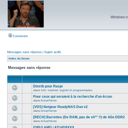
Windows ne 
Connexion
Messages sans réponse
|
Sujets actifs
Index du forum
Messages sans réponse
Distrib pour Raspi
dans
Info: matériel, logiciel et programmation
Aucun
nouveau
Pour ceux qui seraient à la recherche d'un écran
message
dans
Achat/Vente
non-
Aucun
lu
nouveau
[VDS] Netgear ReadyNAS Duo v2
dans
message
ce
dans
Achat/Vente
non-
Aucun
sujet.
lu
nouveau
[RECH] Barrettes (De RAM, pas de sh** !!) de 4Go DDR2
dans
message
ce
dans
Achat/Vente
non-
Aucun
sujet.
lu
nouveau
[GPU] AMD / ATI HD8XXX