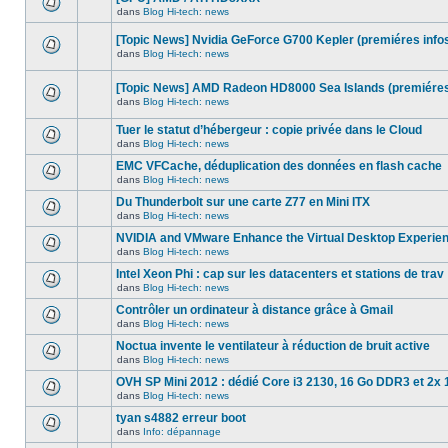
dans
message
ce
dans
Blog Hi-tech: news
non-
Aucun
sujet.
lu
nouveau
dans
[Topic News] Nvidia GeForce G700 Kepler (premiéres info
message
ce
non-
dans
Blog Hi-tech: news
sujet.
Aucun
lu
nouveau
dans
message
ce
[Topic News] AMD Radeon HD8000 Sea Islands (premiéres
non-
sujet.
dans
Blog Hi-tech: news
lu
Aucun
dans
nouveau
ce
Tuer le statut d’hébergeur : copie privée dans le Cloud
message
sujet.
non-
dans
Blog Hi-tech: news
Aucun
lu
nouveau
dans
EMC VFCache, déduplication des données en flash cache
message
ce
dans
Blog Hi-tech: news
non-
sujet.
Aucun
lu
nouveau
Du Thunderbolt sur une carte Z77 en Mini ITX
dans
message
ce
dans
Blog Hi-tech: news
non-
Aucun
sujet.
lu
nouveau
NVIDIA and VMware Enhance the Virtual Desktop Experie
dans
message
ce
dans
Blog Hi-tech: news
non-
Aucun
sujet.
lu
nouveau
Intel Xeon Phi : cap sur les datacenters et stations de trav
dans
message
ce
dans
Blog Hi-tech: news
non-
Aucun
sujet.
lu
nouveau
Contrôler un ordinateur à distance grâce à Gmail
dans
message
ce
dans
Blog Hi-tech: news
non-
Aucun
sujet.
lu
nouveau
Noctua invente le ventilateur à réduction de bruit active
dans
message
ce
dans
Blog Hi-tech: news
non-
Aucun
sujet.
lu
nouveau
OVH SP Mini 2012 : dédié Core i3 2130, 16 Go DDR3 et 2x 
dans
message
ce
dans
Blog Hi-tech: news
non-
Aucun
sujet.
lu
nouveau
tyan s4882 erreur boot
dans
message
ce
dans
Info: dépannage
non-
Aucun
sujet.
lu