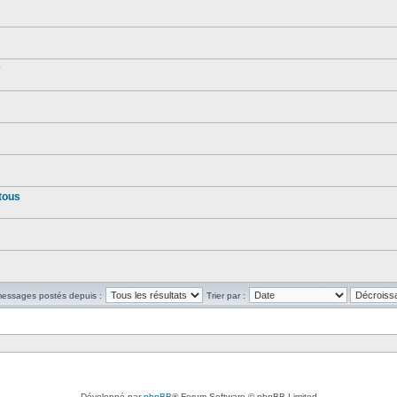
tous
 messages postés depuis :
Trier par :
Développé par
phpBB
® Forum Software © phpBB Limited