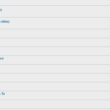
s)
 infos)
nce
1 To