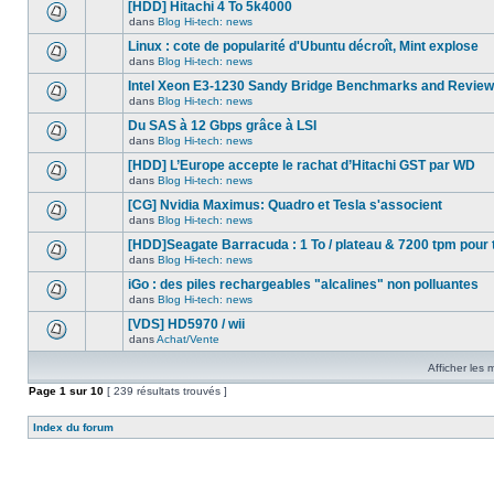
nouveau
[HDD] Hitachi 4 To 5k4000
dans
message
ce
dans
Blog Hi-tech: news
non-
Aucun
sujet.
lu
nouveau
Linux : cote de popularité d'Ubuntu décroît, Mint explose
dans
message
ce
dans
Blog Hi-tech: news
non-
Aucun
sujet.
lu
nouveau
Intel Xeon E3-1230 Sandy Bridge Benchmarks and Review
dans
message
ce
dans
Blog Hi-tech: news
non-
Aucun
sujet.
lu
nouveau
Du SAS à 12 Gbps grâce à LSI
dans
message
ce
dans
Blog Hi-tech: news
non-
Aucun
sujet.
lu
nouveau
[HDD] L’Europe accepte le rachat d’Hitachi GST par WD
dans
message
ce
dans
Blog Hi-tech: news
non-
Aucun
sujet.
lu
nouveau
[CG] Nvidia Maximus: Quadro et Tesla s'associent
dans
message
ce
dans
Blog Hi-tech: news
non-
Aucun
sujet.
lu
nouveau
[HDD]Seagate Barracuda : 1 To / plateau & 7200 tpm pour 
dans
message
ce
dans
Blog Hi-tech: news
non-
Aucun
sujet.
lu
nouveau
iGo : des piles rechargeables "alcalines" non polluantes
dans
message
ce
dans
Blog Hi-tech: news
non-
Aucun
sujet.
lu
nouveau
[VDS] HD5970 / wii
dans
message
ce
dans
Achat/Vente
non-
Aucun
sujet.
lu
nouveau
dans
Afficher les
message
ce
non-
Page
1
sur
sujet.
10
[ 239 résultats trouvés ]
lu
dans
ce
Index du forum
sujet.