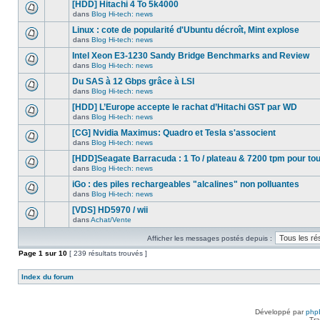
nouveau
[HDD] Hitachi 4 To 5k4000
dans
message
ce
dans
Blog Hi-tech: news
non-
Aucun
sujet.
lu
nouveau
Linux : cote de popularité d'Ubuntu décroît, Mint explose
dans
message
ce
dans
Blog Hi-tech: news
non-
Aucun
sujet.
lu
nouveau
Intel Xeon E3-1230 Sandy Bridge Benchmarks and Review
dans
message
ce
dans
Blog Hi-tech: news
non-
Aucun
sujet.
lu
nouveau
Du SAS à 12 Gbps grâce à LSI
dans
message
ce
dans
Blog Hi-tech: news
non-
Aucun
sujet.
lu
nouveau
[HDD] L’Europe accepte le rachat d’Hitachi GST par WD
dans
message
ce
dans
Blog Hi-tech: news
non-
Aucun
sujet.
lu
nouveau
[CG] Nvidia Maximus: Quadro et Tesla s'associent
dans
message
ce
dans
Blog Hi-tech: news
non-
Aucun
sujet.
lu
nouveau
[HDD]Seagate Barracuda : 1 To / plateau & 7200 tpm pour to
dans
message
ce
dans
Blog Hi-tech: news
non-
Aucun
sujet.
lu
nouveau
iGo : des piles rechargeables "alcalines" non polluantes
dans
message
ce
dans
Blog Hi-tech: news
non-
Aucun
sujet.
lu
nouveau
[VDS] HD5970 / wii
dans
message
ce
dans
Achat/Vente
non-
Aucun
sujet.
lu
nouveau
dans
Afficher les messages postés depuis :
message
ce
non-
Page
sujet.
1
sur
10
[ 239 résultats trouvés ]
lu
dans
ce
Index du forum
sujet.
Développé par
php
Tra