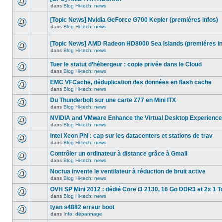
dans
message
ce
dans
Blog Hi-tech: news
non-
Aucun
sujet.
lu
nouveau
dans
[Topic News] Nvidia GeForce G700 Kepler (premiéres infos)
message
ce
non-
dans
Blog Hi-tech: news
sujet.
Aucun
lu
nouveau
dans
message
ce
[Topic News] AMD Radeon HD8000 Sea Islands (premiéres in
non-
sujet.
dans
Blog Hi-tech: news
lu
Aucun
dans
nouveau
ce
Tuer le statut d’hébergeur : copie privée dans le Cloud
message
sujet.
non-
dans
Blog Hi-tech: news
Aucun
lu
nouveau
dans
EMC VFCache, déduplication des données en flash cache
message
ce
dans
Blog Hi-tech: news
non-
sujet.
Aucun
lu
nouveau
Du Thunderbolt sur une carte Z77 en Mini ITX
dans
message
ce
dans
Blog Hi-tech: news
non-
Aucun
sujet.
lu
nouveau
NVIDIA and VMware Enhance the Virtual Desktop Experience
dans
message
ce
dans
Blog Hi-tech: news
non-
Aucun
sujet.
lu
nouveau
Intel Xeon Phi : cap sur les datacenters et stations de trav
dans
message
ce
dans
Blog Hi-tech: news
non-
Aucun
sujet.
lu
nouveau
Contrôler un ordinateur à distance grâce à Gmail
dans
message
ce
dans
Blog Hi-tech: news
non-
Aucun
sujet.
lu
nouveau
Noctua invente le ventilateur à réduction de bruit active
dans
message
ce
dans
Blog Hi-tech: news
non-
Aucun
sujet.
lu
nouveau
OVH SP Mini 2012 : dédié Core i3 2130, 16 Go DDR3 et 2x 1 T
dans
message
ce
dans
Blog Hi-tech: news
non-
Aucun
sujet.
lu
nouveau
tyan s4882 erreur boot
dans
message
ce
dans
Info: dépannage
non-
Aucun
sujet.
lu