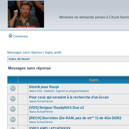
Windows ne demande jamais à Chuck Norris d'e
Connexion
Messages sans réponse
|
Sujets actifs
Index du forum
Messages sans réponse
Sujets
Distrib pour Raspi
dans
Info: matériel, logiciel et programmation
Aucun
nouveau
Pour ceux qui seraient à la recherche d'un écran
message
dans
Achat/Vente
non-
Aucun
lu
nouveau
[VDS] Netgear ReadyNAS Duo v2
dans
message
ce
dans
Achat/Vente
non-
Aucun
sujet.
lu
nouveau
[RECH] Barrettes (De RAM, pas de sh** !!) de 4Go DDR2
dans
message
ce
dans
Achat/Vente
non-
Aucun
sujet.
lu
nouveau
[GPU] AMD / ATI HD8XXX