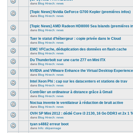
dans
message
ce
dans
Blog Hi-tech: news
non-
Aucun
sujet.
lu
nouveau
dans
[Topic News] Nvidia GeForce G700 Kepler (premiéres infos)
message
ce
non-
dans
Blog Hi-tech: news
sujet.
Aucun
lu
nouveau
dans
message
ce
[Topic News] AMD Radeon HD8000 Sea Islands (premiéres in
non-
sujet.
dans
Blog Hi-tech: news
lu
Aucun
dans
nouveau
ce
Tuer le statut d’hébergeur : copie privée dans le Cloud
message
sujet.
non-
dans
Blog Hi-tech: news
Aucun
lu
nouveau
dans
EMC VFCache, déduplication des données en flash cache
message
ce
dans
Blog Hi-tech: news
non-
sujet.
Aucun
lu
nouveau
Du Thunderbolt sur une carte Z77 en Mini ITX
dans
message
ce
dans
Blog Hi-tech: news
non-
Aucun
sujet.
lu
nouveau
NVIDIA and VMware Enhance the Virtual Desktop Experience
dans
message
ce
dans
Blog Hi-tech: news
non-
Aucun
sujet.
lu
nouveau
Intel Xeon Phi : cap sur les datacenters et stations de trav
dans
message
ce
dans
Blog Hi-tech: news
non-
Aucun
sujet.
lu
nouveau
Contrôler un ordinateur à distance grâce à Gmail
dans
message
ce
dans
Blog Hi-tech: news
non-
Aucun
sujet.
lu
nouveau
Noctua invente le ventilateur à réduction de bruit active
dans
message
ce
dans
Blog Hi-tech: news
non-
Aucun
sujet.
lu
nouveau
OVH SP Mini 2012 : dédié Core i3 2130, 16 Go DDR3 et 2x 1 T
dans
message
ce
dans
Blog Hi-tech: news
non-
Aucun
sujet.
lu
nouveau
tyan s4882 erreur boot
dans
message
ce
dans
Info: dépannage
non-
Aucun
sujet.
lu