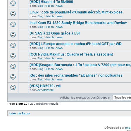
nouveau
[HDD] Hitachi 4 To 5k4000
dans
message
ce
dans
Blog Hi-tech: news
non-
Aucun
sujet.
lu
nouveau
Linux : cote de popularité d'Ubuntu décroît, Mint explose
dans
message
ce
dans
Blog Hi-tech: news
non-
Aucun
sujet.
lu
nouveau
Intel Xeon E3-1230 Sandy Bridge Benchmarks and Review
dans
message
ce
dans
Blog Hi-tech: news
non-
Aucun
sujet.
lu
nouveau
Du SAS à 12 Gbps grâce à LSI
dans
message
ce
dans
Blog Hi-tech: news
non-
Aucun
sujet.
lu
nouveau
[HDD] L’Europe accepte le rachat d’Hitachi GST par WD
dans
message
ce
dans
Blog Hi-tech: news
non-
Aucun
sujet.
lu
nouveau
[CG] Nvidia Maximus: Quadro et Tesla s'associent
dans
message
ce
dans
Blog Hi-tech: news
non-
Aucun
sujet.
lu
nouveau
[HDD]Seagate Barracuda : 1 To / plateau & 7200 tpm pour to
dans
message
ce
dans
Blog Hi-tech: news
non-
Aucun
sujet.
lu
nouveau
iGo : des piles rechargeables "alcalines" non polluantes
dans
message
ce
dans
Blog Hi-tech: news
non-
Aucun
sujet.
lu
nouveau
[VDS] HD5970 / wii
dans
message
ce
dans
Achat/Vente
non-
Aucun
sujet.
lu
nouveau
dans
Afficher les messages postés depuis :
message
ce
non-
Page
sujet.
1
sur
10
[ 239 résultats trouvés ]
lu
dans
ce
Index du forum
sujet.
Développé par
php
Tra