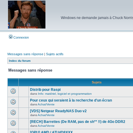
Windows ne demande jamais à Chuck Norris d'e
Connexion
Messages sans réponse
|
Sujets actifs
Index du forum
Messages sans réponse
Sujets
Distrib pour Raspi
dans
Info: matériel, logiciel et programmation
Aucun
nouveau
Pour ceux qui seraient à la recherche d'un écran
message
dans
Achat/Vente
non-
Aucun
lu
nouveau
[VDS] Netgear ReadyNAS Duo v2
dans
message
ce
dans
Achat/Vente
non-
Aucun
sujet.
lu
nouveau
[RECH] Barrettes (De RAM, pas de sh** !!) de 4Go DDR2
dans
message
ce
dans
Achat/Vente
non-
Aucun
sujet.
lu
nouveau
[GPU] AMD / ATI HD8XXX