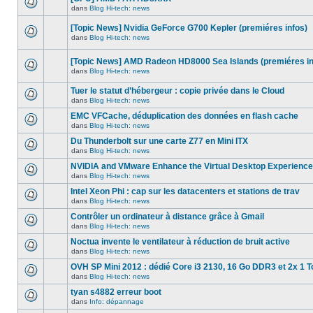
dans
message
ce
dans
Blog Hi-tech: news
non-
Aucun
sujet.
lu
nouveau
dans
[Topic News] Nvidia GeForce G700 Kepler (premiéres infos)
message
ce
non-
dans
Blog Hi-tech: news
sujet.
Aucun
lu
nouveau
dans
message
ce
[Topic News] AMD Radeon HD8000 Sea Islands (premiéres in
non-
sujet.
dans
Blog Hi-tech: news
lu
Aucun
dans
nouveau
ce
Tuer le statut d’hébergeur : copie privée dans le Cloud
message
sujet.
non-
dans
Blog Hi-tech: news
Aucun
lu
nouveau
dans
EMC VFCache, déduplication des données en flash cache
message
ce
dans
Blog Hi-tech: news
non-
sujet.
Aucun
lu
nouveau
Du Thunderbolt sur une carte Z77 en Mini ITX
dans
message
ce
dans
Blog Hi-tech: news
non-
Aucun
sujet.
lu
nouveau
NVIDIA and VMware Enhance the Virtual Desktop Experience
dans
message
ce
dans
Blog Hi-tech: news
non-
Aucun
sujet.
lu
nouveau
Intel Xeon Phi : cap sur les datacenters et stations de trav
dans
message
ce
dans
Blog Hi-tech: news
non-
Aucun
sujet.
lu
nouveau
Contrôler un ordinateur à distance grâce à Gmail
dans
message
ce
dans
Blog Hi-tech: news
non-
Aucun
sujet.
lu
nouveau
Noctua invente le ventilateur à réduction de bruit active
dans
message
ce
dans
Blog Hi-tech: news
non-
Aucun
sujet.
lu
nouveau
OVH SP Mini 2012 : dédié Core i3 2130, 16 Go DDR3 et 2x 1 T
dans
message
ce
dans
Blog Hi-tech: news
non-
Aucun
sujet.
lu
nouveau
tyan s4882 erreur boot
dans
message
ce
dans
Info: dépannage
non-
Aucun
sujet.
lu