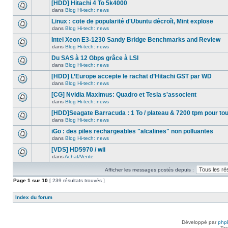
nouveau
[HDD] Hitachi 4 To 5k4000
dans
message
ce
dans
Blog Hi-tech: news
non-
Aucun
sujet.
lu
nouveau
Linux : cote de popularité d'Ubuntu décroît, Mint explose
dans
message
ce
dans
Blog Hi-tech: news
non-
Aucun
sujet.
lu
nouveau
Intel Xeon E3-1230 Sandy Bridge Benchmarks and Review
dans
message
ce
dans
Blog Hi-tech: news
non-
Aucun
sujet.
lu
nouveau
Du SAS à 12 Gbps grâce à LSI
dans
message
ce
dans
Blog Hi-tech: news
non-
Aucun
sujet.
lu
nouveau
[HDD] L’Europe accepte le rachat d’Hitachi GST par WD
dans
message
ce
dans
Blog Hi-tech: news
non-
Aucun
sujet.
lu
nouveau
[CG] Nvidia Maximus: Quadro et Tesla s'associent
dans
message
ce
dans
Blog Hi-tech: news
non-
Aucun
sujet.
lu
nouveau
[HDD]Seagate Barracuda : 1 To / plateau & 7200 tpm pour to
dans
message
ce
dans
Blog Hi-tech: news
non-
Aucun
sujet.
lu
nouveau
iGo : des piles rechargeables "alcalines" non polluantes
dans
message
ce
dans
Blog Hi-tech: news
non-
Aucun
sujet.
lu
nouveau
[VDS] HD5970 / wii
dans
message
ce
dans
Achat/Vente
non-
Aucun
sujet.
lu
nouveau
dans
Afficher les messages postés depuis :
message
ce
non-
Page
sujet.
1
sur
10
[ 239 résultats trouvés ]
lu
dans
ce
Index du forum
sujet.
Développé par
php
Tra