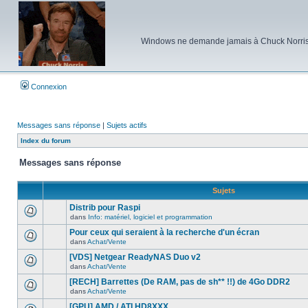
Windows ne demande jamais à Chuck Norris d'e
Connexion
Messages sans réponse
|
Sujets actifs
Index du forum
Messages sans réponse
Sujets
Distrib pour Raspi
dans
Info: matériel, logiciel et programmation
Aucun
nouveau
Pour ceux qui seraient à la recherche d'un écran
message
dans
Achat/Vente
non-
Aucun
lu
nouveau
[VDS] Netgear ReadyNAS Duo v2
dans
message
ce
dans
Achat/Vente
non-
Aucun
sujet.
lu
nouveau
[RECH] Barrettes (De RAM, pas de sh** !!) de 4Go DDR2
dans
message
ce
dans
Achat/Vente
non-
Aucun
sujet.
lu
nouveau
[GPU] AMD / ATI HD8XXX