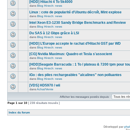
nouveau
[HDD] Hitachi 4 To 5k4000
dans
message
ce
dans
Blog Hi-tech: news
non-
Aucun
sujet.
lu
nouveau
Linux : cote de popularité d'Ubuntu décroît, Mint explose
dans
message
ce
dans
Blog Hi-tech: news
non-
Aucun
sujet.
lu
nouveau
Intel Xeon E3-1230 Sandy Bridge Benchmarks and Review
dans
message
ce
dans
Blog Hi-tech: news
non-
Aucun
sujet.
lu
nouveau
Du SAS à 12 Gbps grâce à LSI
dans
message
ce
dans
Blog Hi-tech: news
non-
Aucun
sujet.
lu
nouveau
[HDD] L’Europe accepte le rachat d’Hitachi GST par WD
dans
message
ce
dans
Blog Hi-tech: news
non-
Aucun
sujet.
lu
nouveau
[CG] Nvidia Maximus: Quadro et Tesla s'associent
dans
message
ce
dans
Blog Hi-tech: news
non-
Aucun
sujet.
lu
nouveau
[HDD]Seagate Barracuda : 1 To / plateau & 7200 tpm pour to
dans
message
ce
dans
Blog Hi-tech: news
non-
Aucun
sujet.
lu
nouveau
iGo : des piles rechargeables "alcalines" non polluantes
dans
message
ce
dans
Blog Hi-tech: news
non-
Aucun
sujet.
lu
nouveau
[VDS] HD5970 / wii
dans
message
ce
dans
Achat/Vente
non-
Aucun
sujet.
lu
nouveau
dans
Afficher les messages postés depuis :
message
ce
non-
Page
sujet.
1
sur
10
[ 239 résultats trouvés ]
lu
dans
ce
Index du forum
sujet.
Développé par
php
Tra