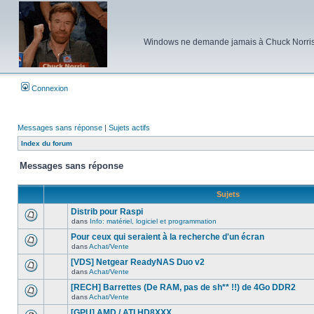
Windows ne demande jamais à Chuck Norris d'e
Connexion
Messages sans réponse
|
Sujets actifs
Index du forum
Messages sans réponse
Sujets
Distrib pour Raspi
dans
Info: matériel, logiciel et programmation
Aucun
nouveau
Pour ceux qui seraient à la recherche d'un écran
message
dans
Achat/Vente
non-
Aucun
lu
nouveau
[VDS] Netgear ReadyNAS Duo v2
dans
message
ce
dans
Achat/Vente
non-
Aucun
sujet.
lu
nouveau
[RECH] Barrettes (De RAM, pas de sh** !!) de 4Go DDR2
dans
message
ce
dans
Achat/Vente
non-
Aucun
sujet.
lu
nouveau
[GPU] AMD / ATI HD8XXX