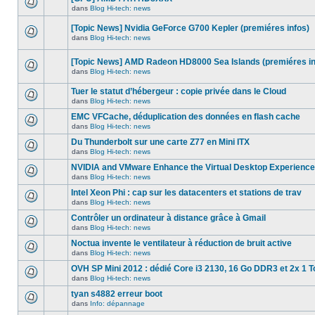
dans
message
ce
dans
Blog Hi-tech: news
non-
Aucun
sujet.
lu
nouveau
dans
[Topic News] Nvidia GeForce G700 Kepler (premiéres infos)
message
ce
non-
dans
Blog Hi-tech: news
sujet.
Aucun
lu
nouveau
dans
message
ce
[Topic News] AMD Radeon HD8000 Sea Islands (premiéres in
non-
sujet.
dans
Blog Hi-tech: news
lu
Aucun
dans
nouveau
ce
Tuer le statut d’hébergeur : copie privée dans le Cloud
message
sujet.
non-
dans
Blog Hi-tech: news
Aucun
lu
nouveau
dans
EMC VFCache, déduplication des données en flash cache
message
ce
dans
Blog Hi-tech: news
non-
sujet.
Aucun
lu
nouveau
Du Thunderbolt sur une carte Z77 en Mini ITX
dans
message
ce
dans
Blog Hi-tech: news
non-
Aucun
sujet.
lu
nouveau
NVIDIA and VMware Enhance the Virtual Desktop Experience
dans
message
ce
dans
Blog Hi-tech: news
non-
Aucun
sujet.
lu
nouveau
Intel Xeon Phi : cap sur les datacenters et stations de trav
dans
message
ce
dans
Blog Hi-tech: news
non-
Aucun
sujet.
lu
nouveau
Contrôler un ordinateur à distance grâce à Gmail
dans
message
ce
dans
Blog Hi-tech: news
non-
Aucun
sujet.
lu
nouveau
Noctua invente le ventilateur à réduction de bruit active
dans
message
ce
dans
Blog Hi-tech: news
non-
Aucun
sujet.
lu
nouveau
OVH SP Mini 2012 : dédié Core i3 2130, 16 Go DDR3 et 2x 1 T
dans
message
ce
dans
Blog Hi-tech: news
non-
Aucun
sujet.
lu
nouveau
tyan s4882 erreur boot
dans
message
ce
dans
Info: dépannage
non-
Aucun
sujet.
lu