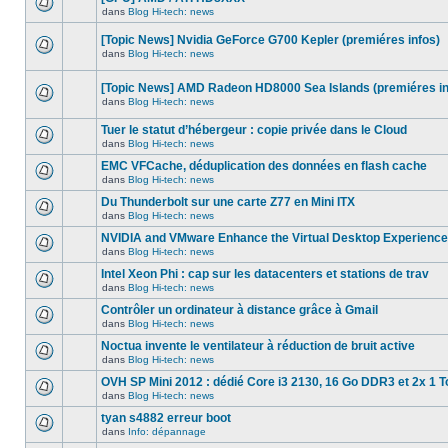
dans
message
ce
dans
Blog Hi-tech: news
non-
Aucun
sujet.
lu
nouveau
dans
[Topic News] Nvidia GeForce G700 Kepler (premiéres infos)
message
ce
non-
dans
Blog Hi-tech: news
sujet.
Aucun
lu
nouveau
dans
message
ce
[Topic News] AMD Radeon HD8000 Sea Islands (premiéres in
non-
sujet.
dans
Blog Hi-tech: news
lu
Aucun
dans
nouveau
ce
Tuer le statut d’hébergeur : copie privée dans le Cloud
message
sujet.
non-
dans
Blog Hi-tech: news
Aucun
lu
nouveau
dans
EMC VFCache, déduplication des données en flash cache
message
ce
dans
Blog Hi-tech: news
non-
sujet.
Aucun
lu
nouveau
Du Thunderbolt sur une carte Z77 en Mini ITX
dans
message
ce
dans
Blog Hi-tech: news
non-
Aucun
sujet.
lu
nouveau
NVIDIA and VMware Enhance the Virtual Desktop Experience
dans
message
ce
dans
Blog Hi-tech: news
non-
Aucun
sujet.
lu
nouveau
Intel Xeon Phi : cap sur les datacenters et stations de trav
dans
message
ce
dans
Blog Hi-tech: news
non-
Aucun
sujet.
lu
nouveau
Contrôler un ordinateur à distance grâce à Gmail
dans
message
ce
dans
Blog Hi-tech: news
non-
Aucun
sujet.
lu
nouveau
Noctua invente le ventilateur à réduction de bruit active
dans
message
ce
dans
Blog Hi-tech: news
non-
Aucun
sujet.
lu
nouveau
OVH SP Mini 2012 : dédié Core i3 2130, 16 Go DDR3 et 2x 1 T
dans
message
ce
dans
Blog Hi-tech: news
non-
Aucun
sujet.
lu
nouveau
tyan s4882 erreur boot
dans
message
ce
dans
Info: dépannage
non-
Aucun
sujet.
lu