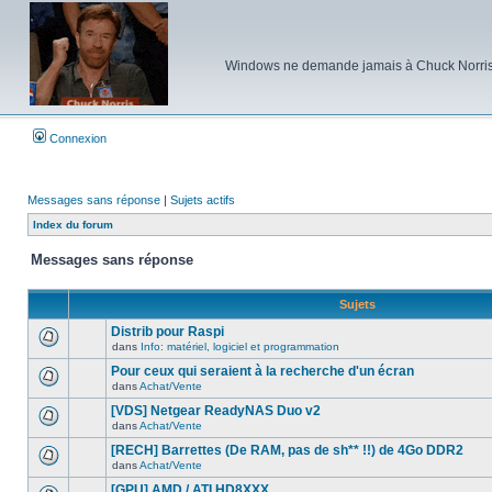
Windows ne demande jamais à Chuck Norris d'e
Connexion
Messages sans réponse
|
Sujets actifs
Index du forum
Messages sans réponse
Sujets
Distrib pour Raspi
dans
Info: matériel, logiciel et programmation
Aucun
nouveau
Pour ceux qui seraient à la recherche d'un écran
message
dans
Achat/Vente
non-
Aucun
lu
nouveau
[VDS] Netgear ReadyNAS Duo v2
dans
message
ce
dans
Achat/Vente
non-
Aucun
sujet.
lu
nouveau
[RECH] Barrettes (De RAM, pas de sh** !!) de 4Go DDR2
dans
message
ce
dans
Achat/Vente
non-
Aucun
sujet.
lu
nouveau
[GPU] AMD / ATI HD8XXX