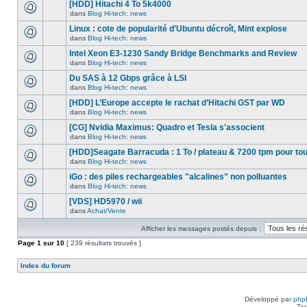
nouveau
[HDD] Hitachi 4 To 5k4000
dans
message
ce
dans
Blog Hi-tech: news
non-
Aucun
sujet.
lu
nouveau
Linux : cote de popularité d'Ubuntu décroît, Mint explose
dans
message
ce
dans
Blog Hi-tech: news
non-
Aucun
sujet.
lu
nouveau
Intel Xeon E3-1230 Sandy Bridge Benchmarks and Review
dans
message
ce
dans
Blog Hi-tech: news
non-
Aucun
sujet.
lu
nouveau
Du SAS à 12 Gbps grâce à LSI
dans
message
ce
dans
Blog Hi-tech: news
non-
Aucun
sujet.
lu
nouveau
[HDD] L’Europe accepte le rachat d’Hitachi GST par WD
dans
message
ce
dans
Blog Hi-tech: news
non-
Aucun
sujet.
lu
nouveau
[CG] Nvidia Maximus: Quadro et Tesla s'associent
dans
message
ce
dans
Blog Hi-tech: news
non-
Aucun
sujet.
lu
nouveau
[HDD]Seagate Barracuda : 1 To / plateau & 7200 tpm pour to
dans
message
ce
dans
Blog Hi-tech: news
non-
Aucun
sujet.
lu
nouveau
iGo : des piles rechargeables "alcalines" non polluantes
dans
message
ce
dans
Blog Hi-tech: news
non-
Aucun
sujet.
lu
nouveau
[VDS] HD5970 / wii
dans
message
ce
dans
Achat/Vente
non-
Aucun
sujet.
lu
nouveau
dans
Afficher les messages postés depuis :
message
ce
non-
Page
sujet.
1
sur
10
[ 239 résultats trouvés ]
lu
dans
ce
Index du forum
sujet.
Développé par
php
Tra