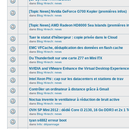
dans
message
ce
dans
Blog Hi-tech: news
non-
Aucun
sujet.
lu
nouveau
dans
[Topic News] Nvidia GeForce G700 Kepler (premiéres infos)
message
ce
non-
dans
Blog Hi-tech: news
sujet.
Aucun
lu
nouveau
dans
message
ce
[Topic News] AMD Radeon HD8000 Sea Islands (premiéres in
non-
sujet.
dans
Blog Hi-tech: news
lu
Aucun
dans
nouveau
ce
Tuer le statut d’hébergeur : copie privée dans le Cloud
message
sujet.
non-
dans
Blog Hi-tech: news
Aucun
lu
nouveau
dans
EMC VFCache, déduplication des données en flash cache
message
ce
dans
Blog Hi-tech: news
non-
sujet.
Aucun
lu
nouveau
Du Thunderbolt sur une carte Z77 en Mini ITX
dans
message
ce
dans
Blog Hi-tech: news
non-
Aucun
sujet.
lu
nouveau
NVIDIA and VMware Enhance the Virtual Desktop Experience
dans
message
ce
dans
Blog Hi-tech: news
non-
Aucun
sujet.
lu
nouveau
Intel Xeon Phi : cap sur les datacenters et stations de trav
dans
message
ce
dans
Blog Hi-tech: news
non-
Aucun
sujet.
lu
nouveau
Contrôler un ordinateur à distance grâce à Gmail
dans
message
ce
dans
Blog Hi-tech: news
non-
Aucun
sujet.
lu
nouveau
Noctua invente le ventilateur à réduction de bruit active
dans
message
ce
dans
Blog Hi-tech: news
non-
Aucun
sujet.
lu
nouveau
OVH SP Mini 2012 : dédié Core i3 2130, 16 Go DDR3 et 2x 1 T
dans
message
ce
dans
Blog Hi-tech: news
non-
Aucun
sujet.
lu
nouveau
tyan s4882 erreur boot
dans
message
ce
dans
Info: dépannage
non-
Aucun
sujet.
lu