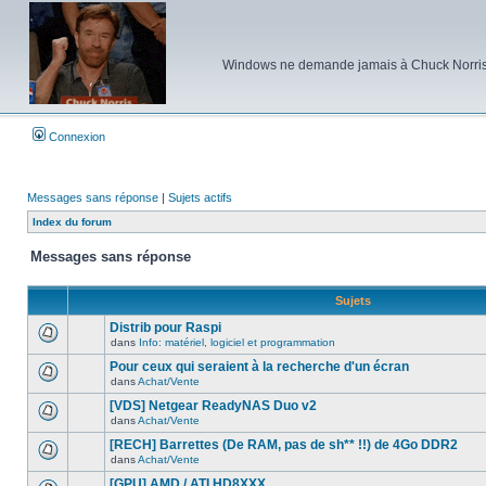
Windows ne demande jamais à Chuck Norris d'e
Connexion
Messages sans réponse
|
Sujets actifs
Index du forum
Messages sans réponse
Sujets
Distrib pour Raspi
dans
Info: matériel, logiciel et programmation
Aucun
nouveau
Pour ceux qui seraient à la recherche d'un écran
message
dans
Achat/Vente
non-
Aucun
lu
nouveau
[VDS] Netgear ReadyNAS Duo v2
dans
message
ce
dans
Achat/Vente
non-
Aucun
sujet.
lu
nouveau
[RECH] Barrettes (De RAM, pas de sh** !!) de 4Go DDR2
dans
message
ce
dans
Achat/Vente
non-
Aucun
sujet.
lu
nouveau
[GPU] AMD / ATI HD8XXX