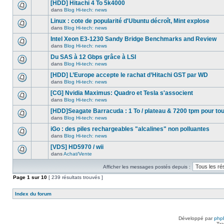
nouveau
[HDD] Hitachi 4 To 5k4000
dans
message
ce
dans
Blog Hi-tech: news
non-
Aucun
sujet.
lu
nouveau
Linux : cote de popularité d'Ubuntu décroît, Mint explose
dans
message
ce
dans
Blog Hi-tech: news
non-
Aucun
sujet.
lu
nouveau
Intel Xeon E3-1230 Sandy Bridge Benchmarks and Review
dans
message
ce
dans
Blog Hi-tech: news
non-
Aucun
sujet.
lu
nouveau
Du SAS à 12 Gbps grâce à LSI
dans
message
ce
dans
Blog Hi-tech: news
non-
Aucun
sujet.
lu
nouveau
[HDD] L’Europe accepte le rachat d’Hitachi GST par WD
dans
message
ce
dans
Blog Hi-tech: news
non-
Aucun
sujet.
lu
nouveau
[CG] Nvidia Maximus: Quadro et Tesla s'associent
dans
message
ce
dans
Blog Hi-tech: news
non-
Aucun
sujet.
lu
nouveau
[HDD]Seagate Barracuda : 1 To / plateau & 7200 tpm pour to
dans
message
ce
dans
Blog Hi-tech: news
non-
Aucun
sujet.
lu
nouveau
iGo : des piles rechargeables "alcalines" non polluantes
dans
message
ce
dans
Blog Hi-tech: news
non-
Aucun
sujet.
lu
nouveau
[VDS] HD5970 / wii
dans
message
ce
dans
Achat/Vente
non-
Aucun
sujet.
lu
nouveau
dans
Afficher les messages postés depuis :
message
ce
non-
Page
sujet.
1
sur
10
[ 239 résultats trouvés ]
lu
dans
ce
Index du forum
sujet.
Développé par
php
Tra