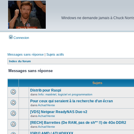
Windows ne demande jamais à Chuck Norris d'e
Connexion
Messages sans réponse
|
Sujets actifs
Index du forum
Messages sans réponse
Sujets
Distrib pour Raspi
dans
Info: matériel, logiciel et programmation
Aucun
nouveau
Pour ceux qui seraient à la recherche d'un écran
message
dans
Achat/Vente
non-
Aucun
lu
nouveau
[VDS] Netgear ReadyNAS Duo v2
dans
message
ce
dans
Achat/Vente
non-
Aucun
sujet.
lu
nouveau
[RECH] Barrettes (De RAM, pas de sh** !!) de 4Go DDR2
dans
message
ce
dans
Achat/Vente
non-
Aucun
sujet.
lu
nouveau
[GPU] AMD / ATI HD8XXX