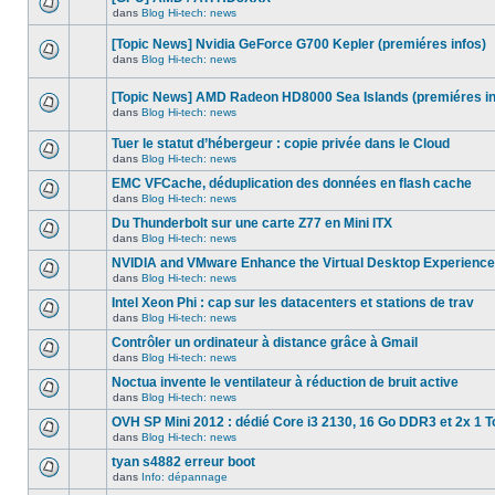
dans
message
ce
dans
Blog Hi-tech: news
non-
Aucun
sujet.
lu
nouveau
dans
[Topic News] Nvidia GeForce G700 Kepler (premiéres infos)
message
ce
non-
dans
Blog Hi-tech: news
sujet.
Aucun
lu
nouveau
dans
message
ce
[Topic News] AMD Radeon HD8000 Sea Islands (premiéres in
non-
sujet.
dans
Blog Hi-tech: news
lu
Aucun
dans
nouveau
ce
Tuer le statut d’hébergeur : copie privée dans le Cloud
message
sujet.
non-
dans
Blog Hi-tech: news
Aucun
lu
nouveau
dans
EMC VFCache, déduplication des données en flash cache
message
ce
dans
Blog Hi-tech: news
non-
sujet.
Aucun
lu
nouveau
Du Thunderbolt sur une carte Z77 en Mini ITX
dans
message
ce
dans
Blog Hi-tech: news
non-
Aucun
sujet.
lu
nouveau
NVIDIA and VMware Enhance the Virtual Desktop Experience
dans
message
ce
dans
Blog Hi-tech: news
non-
Aucun
sujet.
lu
nouveau
Intel Xeon Phi : cap sur les datacenters et stations de trav
dans
message
ce
dans
Blog Hi-tech: news
non-
Aucun
sujet.
lu
nouveau
Contrôler un ordinateur à distance grâce à Gmail
dans
message
ce
dans
Blog Hi-tech: news
non-
Aucun
sujet.
lu
nouveau
Noctua invente le ventilateur à réduction de bruit active
dans
message
ce
dans
Blog Hi-tech: news
non-
Aucun
sujet.
lu
nouveau
OVH SP Mini 2012 : dédié Core i3 2130, 16 Go DDR3 et 2x 1 T
dans
message
ce
dans
Blog Hi-tech: news
non-
Aucun
sujet.
lu
nouveau
tyan s4882 erreur boot
dans
message
ce
dans
Info: dépannage
non-
Aucun
sujet.
lu