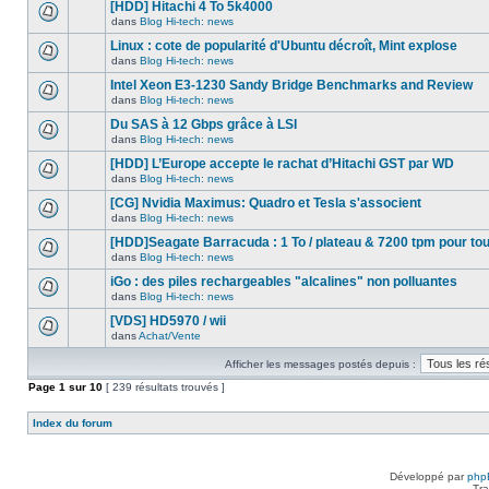
nouveau
[HDD] Hitachi 4 To 5k4000
dans
message
ce
dans
Blog Hi-tech: news
non-
Aucun
sujet.
lu
nouveau
Linux : cote de popularité d'Ubuntu décroît, Mint explose
dans
message
ce
dans
Blog Hi-tech: news
non-
Aucun
sujet.
lu
nouveau
Intel Xeon E3-1230 Sandy Bridge Benchmarks and Review
dans
message
ce
dans
Blog Hi-tech: news
non-
Aucun
sujet.
lu
nouveau
Du SAS à 12 Gbps grâce à LSI
dans
message
ce
dans
Blog Hi-tech: news
non-
Aucun
sujet.
lu
nouveau
[HDD] L’Europe accepte le rachat d’Hitachi GST par WD
dans
message
ce
dans
Blog Hi-tech: news
non-
Aucun
sujet.
lu
nouveau
[CG] Nvidia Maximus: Quadro et Tesla s'associent
dans
message
ce
dans
Blog Hi-tech: news
non-
Aucun
sujet.
lu
nouveau
[HDD]Seagate Barracuda : 1 To / plateau & 7200 tpm pour to
dans
message
ce
dans
Blog Hi-tech: news
non-
Aucun
sujet.
lu
nouveau
iGo : des piles rechargeables "alcalines" non polluantes
dans
message
ce
dans
Blog Hi-tech: news
non-
Aucun
sujet.
lu
nouveau
[VDS] HD5970 / wii
dans
message
ce
dans
Achat/Vente
non-
Aucun
sujet.
lu
nouveau
dans
Afficher les messages postés depuis :
message
ce
non-
Page
sujet.
1
sur
10
[ 239 résultats trouvés ]
lu
dans
ce
Index du forum
sujet.
Développé par
php
Tra