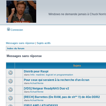
Windows ne demande jamais à Chuck Norris d'e
Connexion
Messages sans réponse
|
Sujets actifs
Index du forum
Messages sans réponse
Sujets
Distrib pour Raspi
dans
Info: matériel, logiciel et programmation
Aucun
nouveau
Pour ceux qui seraient à la recherche d'un écran
message
dans
Achat/Vente
non-
Aucun
lu
nouveau
[VDS] Netgear ReadyNAS Duo v2
dans
message
ce
dans
Achat/Vente
non-
Aucun
sujet.
lu
nouveau
[RECH] Barrettes (De RAM, pas de sh** !!) de 4Go DDR2
dans
message
ce
dans
Achat/Vente
non-
Aucun
sujet.
lu
nouveau
[GPU] AMD / ATI HD8XXX