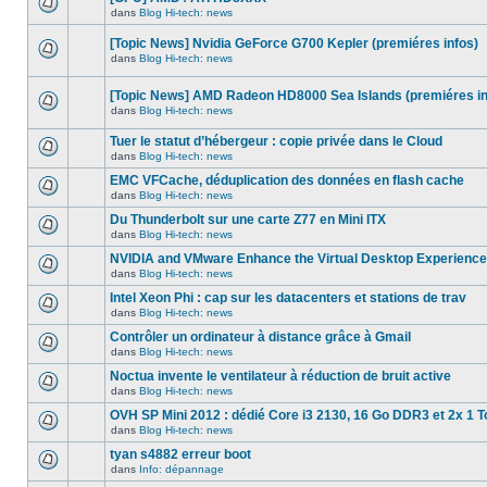
dans
message
ce
dans
Blog Hi-tech: news
non-
Aucun
sujet.
lu
nouveau
dans
[Topic News] Nvidia GeForce G700 Kepler (premiéres infos)
message
ce
non-
dans
Blog Hi-tech: news
sujet.
Aucun
lu
nouveau
dans
message
ce
[Topic News] AMD Radeon HD8000 Sea Islands (premiéres in
non-
sujet.
dans
Blog Hi-tech: news
lu
Aucun
dans
nouveau
ce
Tuer le statut d’hébergeur : copie privée dans le Cloud
message
sujet.
non-
dans
Blog Hi-tech: news
Aucun
lu
nouveau
dans
EMC VFCache, déduplication des données en flash cache
message
ce
dans
Blog Hi-tech: news
non-
sujet.
Aucun
lu
nouveau
Du Thunderbolt sur une carte Z77 en Mini ITX
dans
message
ce
dans
Blog Hi-tech: news
non-
Aucun
sujet.
lu
nouveau
NVIDIA and VMware Enhance the Virtual Desktop Experience
dans
message
ce
dans
Blog Hi-tech: news
non-
Aucun
sujet.
lu
nouveau
Intel Xeon Phi : cap sur les datacenters et stations de trav
dans
message
ce
dans
Blog Hi-tech: news
non-
Aucun
sujet.
lu
nouveau
Contrôler un ordinateur à distance grâce à Gmail
dans
message
ce
dans
Blog Hi-tech: news
non-
Aucun
sujet.
lu
nouveau
Noctua invente le ventilateur à réduction de bruit active
dans
message
ce
dans
Blog Hi-tech: news
non-
Aucun
sujet.
lu
nouveau
OVH SP Mini 2012 : dédié Core i3 2130, 16 Go DDR3 et 2x 1 T
dans
message
ce
dans
Blog Hi-tech: news
non-
Aucun
sujet.
lu
nouveau
tyan s4882 erreur boot
dans
message
ce
dans
Info: dépannage
non-
Aucun
sujet.
lu