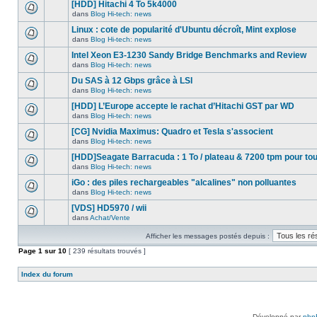
nouveau
[HDD] Hitachi 4 To 5k4000
dans
message
ce
dans
Blog Hi-tech: news
non-
Aucun
sujet.
lu
nouveau
Linux : cote de popularité d'Ubuntu décroît, Mint explose
dans
message
ce
dans
Blog Hi-tech: news
non-
Aucun
sujet.
lu
nouveau
Intel Xeon E3-1230 Sandy Bridge Benchmarks and Review
dans
message
ce
dans
Blog Hi-tech: news
non-
Aucun
sujet.
lu
nouveau
Du SAS à 12 Gbps grâce à LSI
dans
message
ce
dans
Blog Hi-tech: news
non-
Aucun
sujet.
lu
nouveau
[HDD] L’Europe accepte le rachat d’Hitachi GST par WD
dans
message
ce
dans
Blog Hi-tech: news
non-
Aucun
sujet.
lu
nouveau
[CG] Nvidia Maximus: Quadro et Tesla s'associent
dans
message
ce
dans
Blog Hi-tech: news
non-
Aucun
sujet.
lu
nouveau
[HDD]Seagate Barracuda : 1 To / plateau & 7200 tpm pour to
dans
message
ce
dans
Blog Hi-tech: news
non-
Aucun
sujet.
lu
nouveau
iGo : des piles rechargeables "alcalines" non polluantes
dans
message
ce
dans
Blog Hi-tech: news
non-
Aucun
sujet.
lu
nouveau
[VDS] HD5970 / wii
dans
message
ce
dans
Achat/Vente
non-
Aucun
sujet.
lu
nouveau
dans
Afficher les messages postés depuis :
message
ce
non-
Page
sujet.
1
sur
10
[ 239 résultats trouvés ]
lu
dans
ce
Index du forum
sujet.
Développé par
php