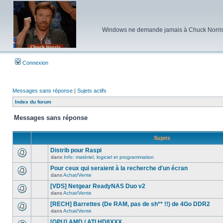
Windows ne demande jamais à Chuck Norris d'e
Connexion
Messages sans réponse
|
Sujets actifs
Index du forum
Messages sans réponse
Sujets
Distrib pour Raspi
dans
Info: matériel, logiciel et programmation
Aucun
nouveau
Pour ceux qui seraient à la recherche d'un écran
message
dans
Achat/Vente
non-
Aucun
lu
nouveau
[VDS] Netgear ReadyNAS Duo v2
dans
message
ce
dans
Achat/Vente
non-
Aucun
sujet.
lu
nouveau
[RECH] Barrettes (De RAM, pas de sh** !!) de 4Go DDR2
dans
message
ce
dans
Achat/Vente
non-
Aucun
sujet.
lu
nouveau
[GPU] AMD / ATI HD8XXX