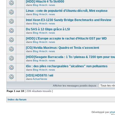
nouveau
[HDD] Hitachi 4 To 5k4000
dans
message
ce
dans
Blog Hi-tech: news
non-
Aucun
sujet.
lu
nouveau
Linux : cote de popularité d'Ubuntu décroît, Mint explose
dans
message
ce
dans
Blog Hi-tech: news
non-
Aucun
sujet.
lu
nouveau
Intel Xeon E3-1230 Sandy Bridge Benchmarks and Review
dans
message
ce
dans
Blog Hi-tech: news
non-
Aucun
sujet.
lu
nouveau
Du SAS à 12 Gbps grâce à LSI
dans
message
ce
dans
Blog Hi-tech: news
non-
Aucun
sujet.
lu
nouveau
[HDD] L’Europe accepte le rachat d’Hitachi GST par WD
dans
message
ce
dans
Blog Hi-tech: news
non-
Aucun
sujet.
lu
nouveau
[CG] Nvidia Maximus: Quadro et Tesla s'associent
dans
message
ce
dans
Blog Hi-tech: news
non-
Aucun
sujet.
lu
nouveau
[HDD]Seagate Barracuda : 1 To / plateau & 7200 tpm pour to
dans
message
ce
dans
Blog Hi-tech: news
non-
Aucun
sujet.
lu
nouveau
iGo : des piles rechargeables "alcalines" non polluantes
dans
message
ce
dans
Blog Hi-tech: news
non-
Aucun
sujet.
lu
nouveau
[VDS] HD5970 / wii
dans
message
ce
dans
Achat/Vente
non-
Aucun
sujet.
lu
nouveau
dans
Afficher les messages postés depuis :
message
ce
non-
Page
sujet.
1
sur
10
[ 239 résultats trouvés ]
lu
dans
ce
Index du forum
sujet.
Développé par
php
Tra