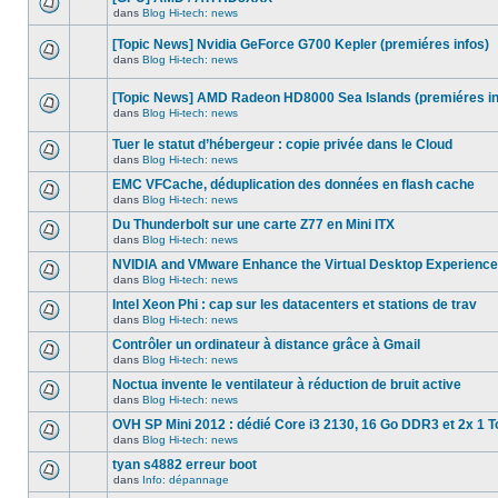
dans
message
ce
dans
Blog Hi-tech: news
non-
Aucun
sujet.
lu
nouveau
dans
[Topic News] Nvidia GeForce G700 Kepler (premiéres infos)
message
ce
non-
dans
Blog Hi-tech: news
sujet.
Aucun
lu
nouveau
dans
message
ce
[Topic News] AMD Radeon HD8000 Sea Islands (premiéres in
non-
sujet.
dans
Blog Hi-tech: news
lu
Aucun
dans
nouveau
ce
Tuer le statut d’hébergeur : copie privée dans le Cloud
message
sujet.
non-
dans
Blog Hi-tech: news
Aucun
lu
nouveau
dans
EMC VFCache, déduplication des données en flash cache
message
ce
dans
Blog Hi-tech: news
non-
sujet.
Aucun
lu
nouveau
Du Thunderbolt sur une carte Z77 en Mini ITX
dans
message
ce
dans
Blog Hi-tech: news
non-
Aucun
sujet.
lu
nouveau
NVIDIA and VMware Enhance the Virtual Desktop Experience
dans
message
ce
dans
Blog Hi-tech: news
non-
Aucun
sujet.
lu
nouveau
Intel Xeon Phi : cap sur les datacenters et stations de trav
dans
message
ce
dans
Blog Hi-tech: news
non-
Aucun
sujet.
lu
nouveau
Contrôler un ordinateur à distance grâce à Gmail
dans
message
ce
dans
Blog Hi-tech: news
non-
Aucun
sujet.
lu
nouveau
Noctua invente le ventilateur à réduction de bruit active
dans
message
ce
dans
Blog Hi-tech: news
non-
Aucun
sujet.
lu
nouveau
OVH SP Mini 2012 : dédié Core i3 2130, 16 Go DDR3 et 2x 1 T
dans
message
ce
dans
Blog Hi-tech: news
non-
Aucun
sujet.
lu
nouveau
tyan s4882 erreur boot
dans
message
ce
dans
Info: dépannage
non-
Aucun
sujet.
lu