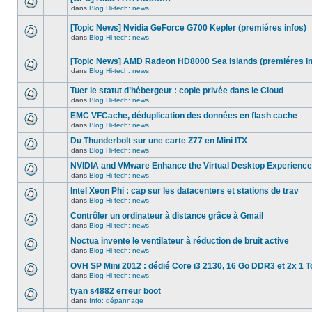
dans
message
ce
dans
Blog Hi-tech: news
non-
Aucun
sujet.
lu
nouveau
dans
[Topic News] Nvidia GeForce G700 Kepler (premiéres infos)
message
ce
non-
dans
Blog Hi-tech: news
sujet.
Aucun
lu
nouveau
dans
message
ce
[Topic News] AMD Radeon HD8000 Sea Islands (premiéres in
non-
sujet.
dans
Blog Hi-tech: news
lu
Aucun
dans
nouveau
ce
Tuer le statut d’hébergeur : copie privée dans le Cloud
message
sujet.
non-
dans
Blog Hi-tech: news
Aucun
lu
nouveau
dans
EMC VFCache, déduplication des données en flash cache
message
ce
dans
Blog Hi-tech: news
non-
sujet.
Aucun
lu
nouveau
Du Thunderbolt sur une carte Z77 en Mini ITX
dans
message
ce
dans
Blog Hi-tech: news
non-
Aucun
sujet.
lu
nouveau
NVIDIA and VMware Enhance the Virtual Desktop Experience
dans
message
ce
dans
Blog Hi-tech: news
non-
Aucun
sujet.
lu
nouveau
Intel Xeon Phi : cap sur les datacenters et stations de trav
dans
message
ce
dans
Blog Hi-tech: news
non-
Aucun
sujet.
lu
nouveau
Contrôler un ordinateur à distance grâce à Gmail
dans
message
ce
dans
Blog Hi-tech: news
non-
Aucun
sujet.
lu
nouveau
Noctua invente le ventilateur à réduction de bruit active
dans
message
ce
dans
Blog Hi-tech: news
non-
Aucun
sujet.
lu
nouveau
OVH SP Mini 2012 : dédié Core i3 2130, 16 Go DDR3 et 2x 1 T
dans
message
ce
dans
Blog Hi-tech: news
non-
Aucun
sujet.
lu
nouveau
tyan s4882 erreur boot
dans
message
ce
dans
Info: dépannage
non-
Aucun
sujet.
lu