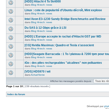
nouveau
[HDD] Hitachi 4 To 5k4000
dans
message
ce
dans
Blog Hi-tech: news
non-
Aucun
sujet.
lu
nouveau
Linux : cote de popularité d'Ubuntu décroît, Mint explose
dans
message
ce
dans
Blog Hi-tech: news
non-
Aucun
sujet.
lu
nouveau
Intel Xeon E3-1230 Sandy Bridge Benchmarks and Review
dans
message
ce
dans
Blog Hi-tech: news
non-
Aucun
sujet.
lu
nouveau
Du SAS à 12 Gbps grâce à LSI
dans
message
ce
dans
Blog Hi-tech: news
non-
Aucun
sujet.
lu
nouveau
[HDD] L’Europe accepte le rachat d’Hitachi GST par WD
dans
message
ce
dans
Blog Hi-tech: news
non-
Aucun
sujet.
lu
nouveau
[CG] Nvidia Maximus: Quadro et Tesla s'associent
dans
message
ce
dans
Blog Hi-tech: news
non-
Aucun
sujet.
lu
nouveau
[HDD]Seagate Barracuda : 1 To / plateau & 7200 tpm pour to
dans
message
ce
dans
Blog Hi-tech: news
non-
Aucun
sujet.
lu
nouveau
iGo : des piles rechargeables "alcalines" non polluantes
dans
message
ce
dans
Blog Hi-tech: news
non-
Aucun
sujet.
lu
nouveau
[VDS] HD5970 / wii
dans
message
ce
dans
Achat/Vente
non-
Aucun
sujet.
lu
nouveau
dans
Afficher les messages postés depuis :
message
ce
non-
Page
sujet.
1
sur
10
[ 239 résultats trouvés ]
lu
dans
ce
Index du forum
sujet.
Développé par
php
Tra