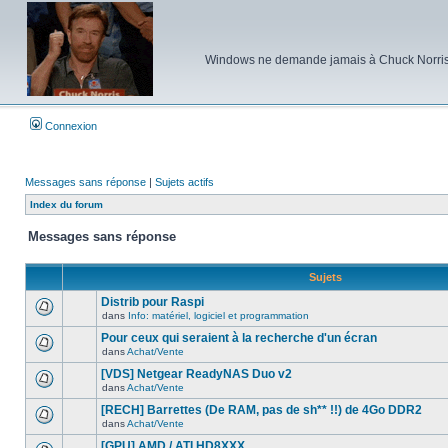
Windows ne demande jamais à Chuck Norris d'e
Connexion
Messages sans réponse
|
Sujets actifs
Index du forum
Messages sans réponse
Sujets
Distrib pour Raspi
dans
Info: matériel, logiciel et programmation
Aucun
nouveau
Pour ceux qui seraient à la recherche d'un écran
message
dans
Achat/Vente
non-
Aucun
lu
nouveau
[VDS] Netgear ReadyNAS Duo v2
dans
message
ce
dans
Achat/Vente
non-
Aucun
sujet.
lu
nouveau
[RECH] Barrettes (De RAM, pas de sh** !!) de 4Go DDR2
dans
message
ce
dans
Achat/Vente
non-
Aucun
sujet.
lu
nouveau
[GPU] AMD / ATI HD8XXX