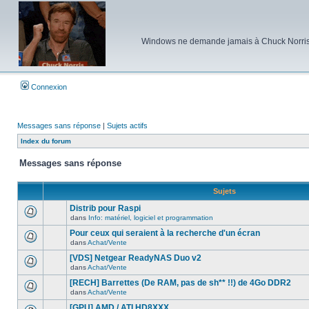
Windows ne demande jamais à Chuck Norris d'e
Connexion
Messages sans réponse
|
Sujets actifs
Index du forum
Messages sans réponse
Sujets
Distrib pour Raspi
dans
Info: matériel, logiciel et programmation
Aucun
nouveau
Pour ceux qui seraient à la recherche d'un écran
message
dans
Achat/Vente
non-
Aucun
lu
nouveau
[VDS] Netgear ReadyNAS Duo v2
dans
message
ce
dans
Achat/Vente
non-
Aucun
sujet.
lu
nouveau
[RECH] Barrettes (De RAM, pas de sh** !!) de 4Go DDR2
dans
message
ce
dans
Achat/Vente
non-
Aucun
sujet.
lu
nouveau
[GPU] AMD / ATI HD8XXX