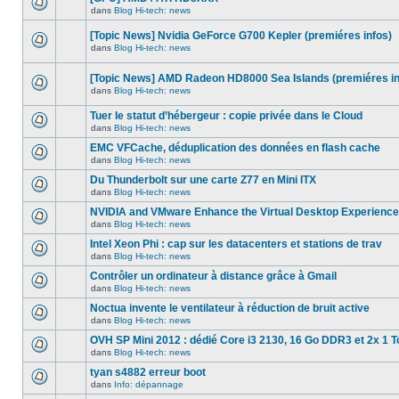
dans
message
ce
dans
Blog Hi-tech: news
non-
Aucun
sujet.
lu
nouveau
dans
[Topic News] Nvidia GeForce G700 Kepler (premiéres infos)
message
ce
non-
dans
Blog Hi-tech: news
sujet.
Aucun
lu
nouveau
dans
message
ce
[Topic News] AMD Radeon HD8000 Sea Islands (premiéres in
non-
sujet.
dans
Blog Hi-tech: news
lu
Aucun
dans
nouveau
ce
Tuer le statut d’hébergeur : copie privée dans le Cloud
message
sujet.
non-
dans
Blog Hi-tech: news
Aucun
lu
nouveau
dans
EMC VFCache, déduplication des données en flash cache
message
ce
dans
Blog Hi-tech: news
non-
sujet.
Aucun
lu
nouveau
Du Thunderbolt sur une carte Z77 en Mini ITX
dans
message
ce
dans
Blog Hi-tech: news
non-
Aucun
sujet.
lu
nouveau
NVIDIA and VMware Enhance the Virtual Desktop Experience
dans
message
ce
dans
Blog Hi-tech: news
non-
Aucun
sujet.
lu
nouveau
Intel Xeon Phi : cap sur les datacenters et stations de trav
dans
message
ce
dans
Blog Hi-tech: news
non-
Aucun
sujet.
lu
nouveau
Contrôler un ordinateur à distance grâce à Gmail
dans
message
ce
dans
Blog Hi-tech: news
non-
Aucun
sujet.
lu
nouveau
Noctua invente le ventilateur à réduction de bruit active
dans
message
ce
dans
Blog Hi-tech: news
non-
Aucun
sujet.
lu
nouveau
OVH SP Mini 2012 : dédié Core i3 2130, 16 Go DDR3 et 2x 1 T
dans
message
ce
dans
Blog Hi-tech: news
non-
Aucun
sujet.
lu
nouveau
tyan s4882 erreur boot
dans
message
ce
dans
Info: dépannage
non-
Aucun
sujet.
lu