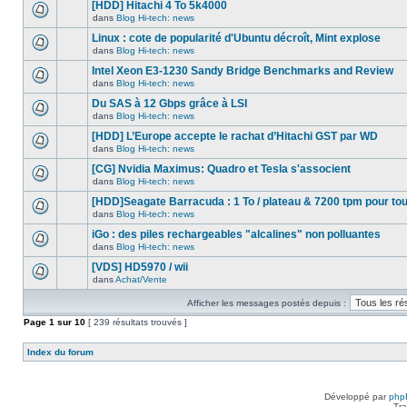
nouveau
[HDD] Hitachi 4 To 5k4000
dans
message
ce
dans
Blog Hi-tech: news
non-
Aucun
sujet.
lu
nouveau
Linux : cote de popularité d'Ubuntu décroît, Mint explose
dans
message
ce
dans
Blog Hi-tech: news
non-
Aucun
sujet.
lu
nouveau
Intel Xeon E3-1230 Sandy Bridge Benchmarks and Review
dans
message
ce
dans
Blog Hi-tech: news
non-
Aucun
sujet.
lu
nouveau
Du SAS à 12 Gbps grâce à LSI
dans
message
ce
dans
Blog Hi-tech: news
non-
Aucun
sujet.
lu
nouveau
[HDD] L’Europe accepte le rachat d’Hitachi GST par WD
dans
message
ce
dans
Blog Hi-tech: news
non-
Aucun
sujet.
lu
nouveau
[CG] Nvidia Maximus: Quadro et Tesla s'associent
dans
message
ce
dans
Blog Hi-tech: news
non-
Aucun
sujet.
lu
nouveau
[HDD]Seagate Barracuda : 1 To / plateau & 7200 tpm pour to
dans
message
ce
dans
Blog Hi-tech: news
non-
Aucun
sujet.
lu
nouveau
iGo : des piles rechargeables "alcalines" non polluantes
dans
message
ce
dans
Blog Hi-tech: news
non-
Aucun
sujet.
lu
nouveau
[VDS] HD5970 / wii
dans
message
ce
dans
Achat/Vente
non-
Aucun
sujet.
lu
nouveau
dans
Afficher les messages postés depuis :
message
ce
non-
Page
sujet.
1
sur
10
[ 239 résultats trouvés ]
lu
dans
ce
Index du forum
sujet.
Développé par
php
Tra