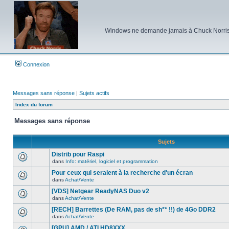
Windows ne demande jamais à Chuck Norris d'e
Connexion
Messages sans réponse
|
Sujets actifs
Index du forum
Messages sans réponse
Sujets
Distrib pour Raspi
dans
Info: matériel, logiciel et programmation
Aucun
nouveau
Pour ceux qui seraient à la recherche d'un écran
message
dans
Achat/Vente
non-
Aucun
lu
nouveau
[VDS] Netgear ReadyNAS Duo v2
dans
message
ce
dans
Achat/Vente
non-
Aucun
sujet.
lu
nouveau
[RECH] Barrettes (De RAM, pas de sh** !!) de 4Go DDR2
dans
message
ce
dans
Achat/Vente
non-
Aucun
sujet.
lu
nouveau
[GPU] AMD / ATI HD8XXX