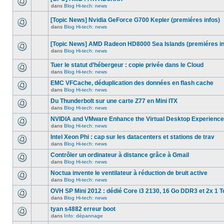
dans
message
ce
dans
Blog Hi-tech: news
non-
Aucun
sujet.
lu
nouveau
dans
[Topic News] Nvidia GeForce G700 Kepler (premiéres infos)
message
ce
non-
dans
Blog Hi-tech: news
sujet.
Aucun
lu
nouveau
dans
message
ce
[Topic News] AMD Radeon HD8000 Sea Islands (premiéres in
non-
sujet.
dans
Blog Hi-tech: news
lu
Aucun
dans
nouveau
ce
Tuer le statut d’hébergeur : copie privée dans le Cloud
message
sujet.
non-
dans
Blog Hi-tech: news
Aucun
lu
nouveau
dans
EMC VFCache, déduplication des données en flash cache
message
ce
dans
Blog Hi-tech: news
non-
sujet.
Aucun
lu
nouveau
Du Thunderbolt sur une carte Z77 en Mini ITX
dans
message
ce
dans
Blog Hi-tech: news
non-
Aucun
sujet.
lu
nouveau
NVIDIA and VMware Enhance the Virtual Desktop Experience
dans
message
ce
dans
Blog Hi-tech: news
non-
Aucun
sujet.
lu
nouveau
Intel Xeon Phi : cap sur les datacenters et stations de trav
dans
message
ce
dans
Blog Hi-tech: news
non-
Aucun
sujet.
lu
nouveau
Contrôler un ordinateur à distance grâce à Gmail
dans
message
ce
dans
Blog Hi-tech: news
non-
Aucun
sujet.
lu
nouveau
Noctua invente le ventilateur à réduction de bruit active
dans
message
ce
dans
Blog Hi-tech: news
non-
Aucun
sujet.
lu
nouveau
OVH SP Mini 2012 : dédié Core i3 2130, 16 Go DDR3 et 2x 1 T
dans
message
ce
dans
Blog Hi-tech: news
non-
Aucun
sujet.
lu
nouveau
tyan s4882 erreur boot
dans
message
ce
dans
Info: dépannage
non-
Aucun
sujet.
lu