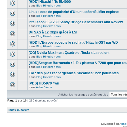
nouveau
[HDD] Hitachi 4 To 5k4000
dans
message
ce
dans
Blog Hi-tech: news
non-
Aucun
sujet.
lu
nouveau
Linux : cote de popularité d'Ubuntu décroît, Mint explose
dans
message
ce
dans
Blog Hi-tech: news
non-
Aucun
sujet.
lu
nouveau
Intel Xeon E3-1230 Sandy Bridge Benchmarks and Review
dans
message
ce
dans
Blog Hi-tech: news
non-
Aucun
sujet.
lu
nouveau
Du SAS à 12 Gbps grâce à LSI
dans
message
ce
dans
Blog Hi-tech: news
non-
Aucun
sujet.
lu
nouveau
[HDD] L’Europe accepte le rachat d’Hitachi GST par WD
dans
message
ce
dans
Blog Hi-tech: news
non-
Aucun
sujet.
lu
nouveau
[CG] Nvidia Maximus: Quadro et Tesla s'associent
dans
message
ce
dans
Blog Hi-tech: news
non-
Aucun
sujet.
lu
nouveau
[HDD]Seagate Barracuda : 1 To / plateau & 7200 tpm pour to
dans
message
ce
dans
Blog Hi-tech: news
non-
Aucun
sujet.
lu
nouveau
iGo : des piles rechargeables "alcalines" non polluantes
dans
message
ce
dans
Blog Hi-tech: news
non-
Aucun
sujet.
lu
nouveau
[VDS] HD5970 / wii
dans
message
ce
dans
Achat/Vente
non-
Aucun
sujet.
lu
nouveau
dans
Afficher les messages postés depuis :
message
ce
non-
Page
sujet.
1
sur
10
[ 239 résultats trouvés ]
lu
dans
ce
Index du forum
sujet.
Développé par
php
Tra