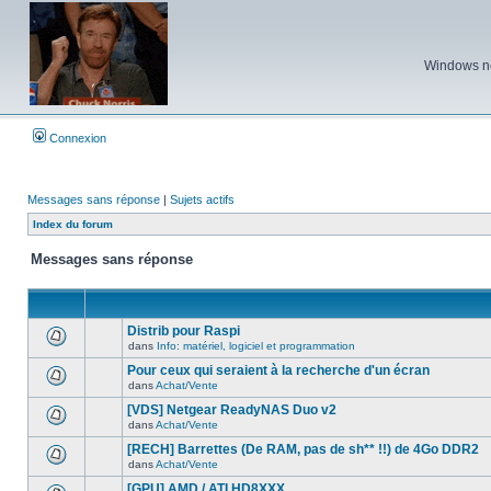
Windows ne 
Connexion
Messages sans réponse
|
Sujets actifs
Index du forum
Messages sans réponse
Distrib pour Raspi
dans
Info: matériel, logiciel et programmation
Aucun
nouveau
Pour ceux qui seraient à la recherche d'un écran
message
dans
Achat/Vente
non-
Aucun
lu
nouveau
[VDS] Netgear ReadyNAS Duo v2
dans
message
ce
dans
Achat/Vente
non-
Aucun
sujet.
lu
nouveau
[RECH] Barrettes (De RAM, pas de sh** !!) de 4Go DDR2
dans
message
ce
dans
Achat/Vente
non-
Aucun
sujet.
lu
nouveau
[GPU] AMD / ATI HD8XXX