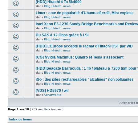
nouveau
[HDD] Hitachi 4 To 5k4000
dans
message
ce
dans
Blog Hi-tech: news
non-
Aucun
sujet.
lu
nouveau
Linux : cote de popularité d'Ubuntu décroît, Mint explose
dans
message
ce
dans
Blog Hi-tech: news
non-
Aucun
sujet.
lu
nouveau
Intel Xeon E3-1230 Sandy Bridge Benchmarks and Review
dans
message
ce
dans
Blog Hi-tech: news
non-
Aucun
sujet.
lu
nouveau
Du SAS à 12 Gbps grâce à LSI
dans
message
ce
dans
Blog Hi-tech: news
non-
Aucun
sujet.
lu
nouveau
[HDD] L’Europe accepte le rachat d’Hitachi GST par WD
dans
message
ce
dans
Blog Hi-tech: news
non-
Aucun
sujet.
lu
nouveau
[CG] Nvidia Maximus: Quadro et Tesla s'associent
dans
message
ce
dans
Blog Hi-tech: news
non-
Aucun
sujet.
lu
nouveau
[HDD]Seagate Barracuda : 1 To / plateau & 7200 tpm pour 
dans
message
ce
dans
Blog Hi-tech: news
non-
Aucun
sujet.
lu
nouveau
iGo : des piles rechargeables "alcalines" non polluantes
dans
message
ce
dans
Blog Hi-tech: news
non-
Aucun
sujet.
lu
nouveau
[VDS] HD5970 / wii
dans
message
ce
dans
Achat/Vente
non-
Aucun
sujet.
lu
nouveau
dans
Afficher les
message
ce
non-
Page
1
sur
sujet.
10
[ 239 résultats trouvés ]
lu
dans
ce
Index du forum
sujet.