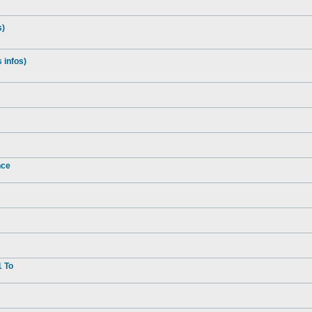
s)
 infos)
nce
1 To