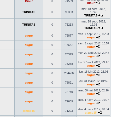
Biour
0
74569
dernier
Biour
Voir
message
le
mar. 18 sept. 2012,
dernier
TRINITAS
0
90333
19:49
message
TRINITAS
Voir
le
mar. 18 sept. 2012,
dernier
TRINITAS
0
75213
12:35
message
TRINITAS
Voir
le
ven. 7 sept. 2012, 15:03
augur
0
75877
dernier
augur
Voir
message
le
sam. 1 sept. 2012, 13:57
augur
0
199251
dernier
augur
message
Voir
le
mer. 29 août 2012, 20:48
augur
0
75375
dernier
augur
message
Voir
le
lun. 27 août 2012, 23:17
augur
0
75268
dernier
augur
message
Voir
le
lun. 18 juin 2012, 23:03
augur
0
264466
dernier
augur
message
Voir
le
jeu. 31 mai 2012, 01:55
augur
0
78821
dernier
augur
message
Voir
le
mer. 30 mai 2012, 02:26
augur
0
73740
dernier
augur
message
Voir
le
mar. 17 avr. 2012, 01:27
augur
0
72659
dernier
augur
message
Voir
le
dim. 4 mars 2012, 18:04
gizmo15
0
71223
dernier
gizmo15
message
Voir