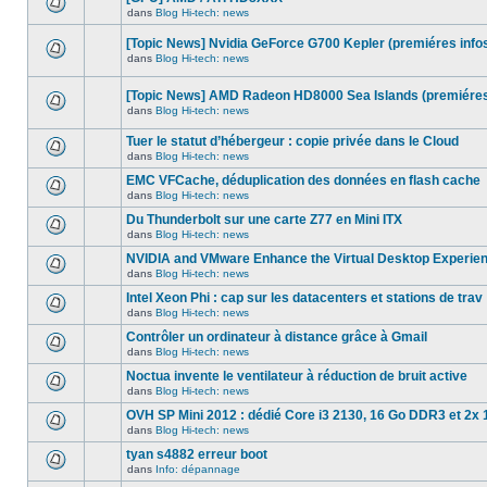
dans
message
ce
dans
Blog Hi-tech: news
non-
Aucun
sujet.
lu
nouveau
dans
[Topic News] Nvidia GeForce G700 Kepler (premiéres info
message
ce
non-
dans
Blog Hi-tech: news
sujet.
Aucun
lu
nouveau
dans
message
ce
[Topic News] AMD Radeon HD8000 Sea Islands (premiéres
non-
sujet.
dans
Blog Hi-tech: news
lu
Aucun
dans
nouveau
ce
Tuer le statut d’hébergeur : copie privée dans le Cloud
message
sujet.
non-
dans
Blog Hi-tech: news
Aucun
lu
nouveau
dans
EMC VFCache, déduplication des données en flash cache
message
ce
dans
Blog Hi-tech: news
non-
sujet.
Aucun
lu
nouveau
Du Thunderbolt sur une carte Z77 en Mini ITX
dans
message
ce
dans
Blog Hi-tech: news
non-
Aucun
sujet.
lu
nouveau
NVIDIA and VMware Enhance the Virtual Desktop Experie
dans
message
ce
dans
Blog Hi-tech: news
non-
Aucun
sujet.
lu
nouveau
Intel Xeon Phi : cap sur les datacenters et stations de trav
dans
message
ce
dans
Blog Hi-tech: news
non-
Aucun
sujet.
lu
nouveau
Contrôler un ordinateur à distance grâce à Gmail
dans
message
ce
dans
Blog Hi-tech: news
non-
Aucun
sujet.
lu
nouveau
Noctua invente le ventilateur à réduction de bruit active
dans
message
ce
dans
Blog Hi-tech: news
non-
Aucun
sujet.
lu
nouveau
OVH SP Mini 2012 : dédié Core i3 2130, 16 Go DDR3 et 2x 
dans
message
ce
dans
Blog Hi-tech: news
non-
Aucun
sujet.
lu
nouveau
tyan s4882 erreur boot
dans
message
ce
dans
Info: dépannage
non-
Aucun
sujet.
lu