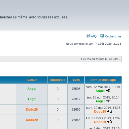
chercher lui même, avec toutes ses excuses.
FAQ
Rechercher
Nous sommes le ven. 7 août 2026, 21:23
Heures au format
UTC+03:00
Auteur
Réponses
Vues
Dernier message
ven. 12 mai 2017, 10:19
Angel
0
75505
Angel
Voir
le
jeu. 16 avr. 2015, 10:14
Angel
0
70817
dernier
Angel
message
Voir
le
sam. 10 mai 2014, 14:16
Dodo29
0
72658
dernier
Dodo29
message
Voir
le
lun. 11 mars 2013, 17:02
Dodo29
0
76858
dernier
Dodo29
message
Voir
le
mar. 4 déc. 2012, 17:16