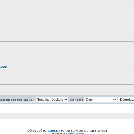
tous
 messages postés depuis :
Trier par :
Développé par
phpBB
® Forum Software © phpBB Limited
Traduit par
phpBB-fr.com