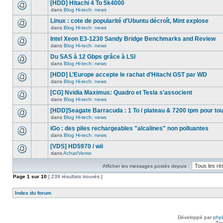
nouveau
[HDD] Hitachi 4 To 5k4000
dans
message
ce
dans
Blog Hi-tech: news
non-
Aucun
sujet.
lu
nouveau
Linux : cote de popularité d'Ubuntu décroît, Mint explose
dans
message
ce
dans
Blog Hi-tech: news
non-
Aucun
sujet.
lu
nouveau
Intel Xeon E3-1230 Sandy Bridge Benchmarks and Review
dans
message
ce
dans
Blog Hi-tech: news
non-
Aucun
sujet.
lu
nouveau
Du SAS à 12 Gbps grâce à LSI
dans
message
ce
dans
Blog Hi-tech: news
non-
Aucun
sujet.
lu
nouveau
[HDD] L’Europe accepte le rachat d’Hitachi GST par WD
dans
message
ce
dans
Blog Hi-tech: news
non-
Aucun
sujet.
lu
nouveau
[CG] Nvidia Maximus: Quadro et Tesla s'associent
dans
message
ce
dans
Blog Hi-tech: news
non-
Aucun
sujet.
lu
nouveau
[HDD]Seagate Barracuda : 1 To / plateau & 7200 tpm pour to
dans
message
ce
dans
Blog Hi-tech: news
non-
Aucun
sujet.
lu
nouveau
iGo : des piles rechargeables "alcalines" non polluantes
dans
message
ce
dans
Blog Hi-tech: news
non-
Aucun
sujet.
lu
nouveau
[VDS] HD5970 / wii
dans
message
ce
dans
Achat/Vente
non-
Aucun
sujet.
lu
nouveau
dans
Afficher les messages postés depuis :
message
ce
non-
Page
sujet.
1
sur
10
[ 239 résultats trouvés ]
lu
dans
ce
Index du forum
sujet.
Développé par
php
Tra