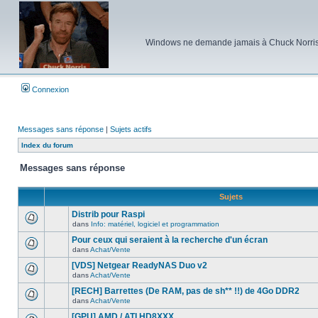
Windows ne demande jamais à Chuck Norris d'e
Connexion
Messages sans réponse
|
Sujets actifs
Index du forum
Messages sans réponse
Sujets
Distrib pour Raspi
dans
Info: matériel, logiciel et programmation
Aucun
nouveau
Pour ceux qui seraient à la recherche d'un écran
message
dans
Achat/Vente
non-
Aucun
lu
nouveau
[VDS] Netgear ReadyNAS Duo v2
dans
message
ce
dans
Achat/Vente
non-
Aucun
sujet.
lu
nouveau
[RECH] Barrettes (De RAM, pas de sh** !!) de 4Go DDR2
dans
message
ce
dans
Achat/Vente
non-
Aucun
sujet.
lu
nouveau
[GPU] AMD / ATI HD8XXX