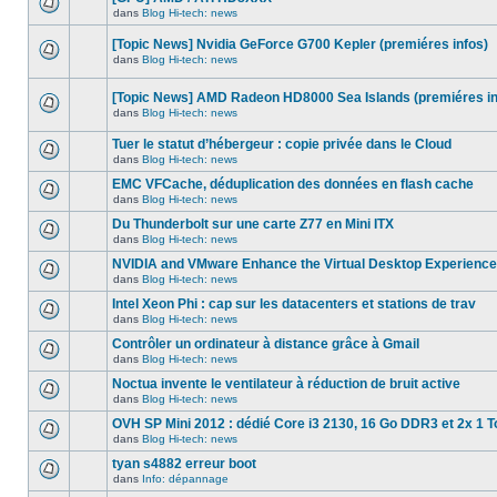
dans
message
ce
dans
Blog Hi-tech: news
non-
Aucun
sujet.
lu
nouveau
dans
[Topic News] Nvidia GeForce G700 Kepler (premiéres infos)
message
ce
non-
dans
Blog Hi-tech: news
sujet.
Aucun
lu
nouveau
dans
message
ce
[Topic News] AMD Radeon HD8000 Sea Islands (premiéres in
non-
sujet.
dans
Blog Hi-tech: news
lu
Aucun
dans
nouveau
ce
Tuer le statut d’hébergeur : copie privée dans le Cloud
message
sujet.
non-
dans
Blog Hi-tech: news
Aucun
lu
nouveau
dans
EMC VFCache, déduplication des données en flash cache
message
ce
dans
Blog Hi-tech: news
non-
sujet.
Aucun
lu
nouveau
Du Thunderbolt sur une carte Z77 en Mini ITX
dans
message
ce
dans
Blog Hi-tech: news
non-
Aucun
sujet.
lu
nouveau
NVIDIA and VMware Enhance the Virtual Desktop Experience
dans
message
ce
dans
Blog Hi-tech: news
non-
Aucun
sujet.
lu
nouveau
Intel Xeon Phi : cap sur les datacenters et stations de trav
dans
message
ce
dans
Blog Hi-tech: news
non-
Aucun
sujet.
lu
nouveau
Contrôler un ordinateur à distance grâce à Gmail
dans
message
ce
dans
Blog Hi-tech: news
non-
Aucun
sujet.
lu
nouveau
Noctua invente le ventilateur à réduction de bruit active
dans
message
ce
dans
Blog Hi-tech: news
non-
Aucun
sujet.
lu
nouveau
OVH SP Mini 2012 : dédié Core i3 2130, 16 Go DDR3 et 2x 1 T
dans
message
ce
dans
Blog Hi-tech: news
non-
Aucun
sujet.
lu
nouveau
tyan s4882 erreur boot
dans
message
ce
dans
Info: dépannage
non-
Aucun
sujet.
lu