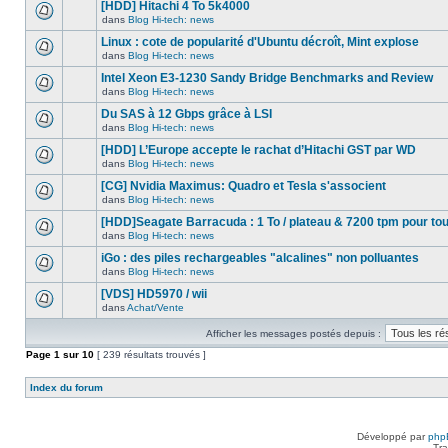
nouveau
[HDD] Hitachi 4 To 5k4000
dans
message
ce
dans
Blog Hi-tech: news
non-
Aucun
sujet.
lu
nouveau
Linux : cote de popularité d'Ubuntu décroît, Mint explose
dans
message
ce
dans
Blog Hi-tech: news
non-
Aucun
sujet.
lu
nouveau
Intel Xeon E3-1230 Sandy Bridge Benchmarks and Review
dans
message
ce
dans
Blog Hi-tech: news
non-
Aucun
sujet.
lu
nouveau
Du SAS à 12 Gbps grâce à LSI
dans
message
ce
dans
Blog Hi-tech: news
non-
Aucun
sujet.
lu
nouveau
[HDD] L’Europe accepte le rachat d’Hitachi GST par WD
dans
message
ce
dans
Blog Hi-tech: news
non-
Aucun
sujet.
lu
nouveau
[CG] Nvidia Maximus: Quadro et Tesla s'associent
dans
message
ce
dans
Blog Hi-tech: news
non-
Aucun
sujet.
lu
nouveau
[HDD]Seagate Barracuda : 1 To / plateau & 7200 tpm pour to
dans
message
ce
dans
Blog Hi-tech: news
non-
Aucun
sujet.
lu
nouveau
iGo : des piles rechargeables "alcalines" non polluantes
dans
message
ce
dans
Blog Hi-tech: news
non-
Aucun
sujet.
lu
nouveau
[VDS] HD5970 / wii
dans
message
ce
dans
Achat/Vente
non-
Aucun
sujet.
lu
nouveau
dans
Afficher les messages postés depuis :
message
ce
non-
Page
sujet.
1
sur
10
[ 239 résultats trouvés ]
lu
dans
ce
Index du forum
sujet.
Développé par
php
Tra