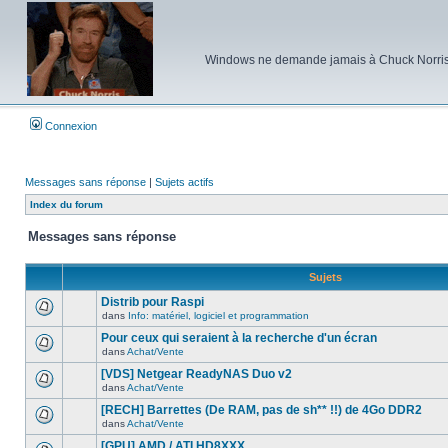
Windows ne demande jamais à Chuck Norris d'e
Connexion
Messages sans réponse
|
Sujets actifs
Index du forum
Messages sans réponse
Sujets
Distrib pour Raspi
dans
Info: matériel, logiciel et programmation
Aucun
nouveau
Pour ceux qui seraient à la recherche d'un écran
message
dans
Achat/Vente
non-
Aucun
lu
nouveau
[VDS] Netgear ReadyNAS Duo v2
dans
message
ce
dans
Achat/Vente
non-
Aucun
sujet.
lu
nouveau
[RECH] Barrettes (De RAM, pas de sh** !!) de 4Go DDR2
dans
message
ce
dans
Achat/Vente
non-
Aucun
sujet.
lu
nouveau
[GPU] AMD / ATI HD8XXX