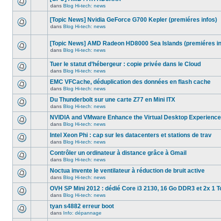
dans
message
ce
dans
Blog Hi-tech: news
non-
Aucun
sujet.
lu
nouveau
dans
[Topic News] Nvidia GeForce G700 Kepler (premiéres infos)
message
ce
non-
dans
Blog Hi-tech: news
sujet.
Aucun
lu
nouveau
dans
message
ce
[Topic News] AMD Radeon HD8000 Sea Islands (premiéres in
non-
sujet.
dans
Blog Hi-tech: news
lu
Aucun
dans
nouveau
ce
Tuer le statut d’hébergeur : copie privée dans le Cloud
message
sujet.
non-
dans
Blog Hi-tech: news
Aucun
lu
nouveau
dans
EMC VFCache, déduplication des données en flash cache
message
ce
dans
Blog Hi-tech: news
non-
sujet.
Aucun
lu
nouveau
Du Thunderbolt sur une carte Z77 en Mini ITX
dans
message
ce
dans
Blog Hi-tech: news
non-
Aucun
sujet.
lu
nouveau
NVIDIA and VMware Enhance the Virtual Desktop Experience
dans
message
ce
dans
Blog Hi-tech: news
non-
Aucun
sujet.
lu
nouveau
Intel Xeon Phi : cap sur les datacenters et stations de trav
dans
message
ce
dans
Blog Hi-tech: news
non-
Aucun
sujet.
lu
nouveau
Contrôler un ordinateur à distance grâce à Gmail
dans
message
ce
dans
Blog Hi-tech: news
non-
Aucun
sujet.
lu
nouveau
Noctua invente le ventilateur à réduction de bruit active
dans
message
ce
dans
Blog Hi-tech: news
non-
Aucun
sujet.
lu
nouveau
OVH SP Mini 2012 : dédié Core i3 2130, 16 Go DDR3 et 2x 1 T
dans
message
ce
dans
Blog Hi-tech: news
non-
Aucun
sujet.
lu
nouveau
tyan s4882 erreur boot
dans
message
ce
dans
Info: dépannage
non-
Aucun
sujet.
lu