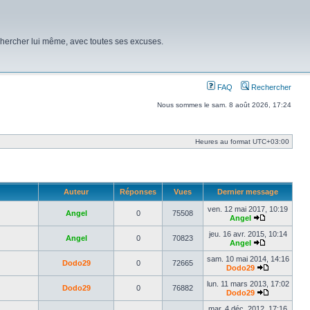
chercher lui même, avec toutes ses excuses.
FAQ
Rechercher
Nous sommes le sam. 8 août 2026, 17:24
Heures au format
UTC+03:00
Auteur
Réponses
Vues
Dernier message
ven. 12 mai 2017, 10:19
Angel
0
75508
Angel
Voir
le
jeu. 16 avr. 2015, 10:14
Angel
0
70823
dernier
Angel
message
Voir
le
sam. 10 mai 2014, 14:16
Dodo29
0
72665
dernier
Dodo29
message
Voir
le
lun. 11 mars 2013, 17:02
Dodo29
0
76882
dernier
Dodo29
message
Voir
le
mar. 4 déc. 2012, 17:16