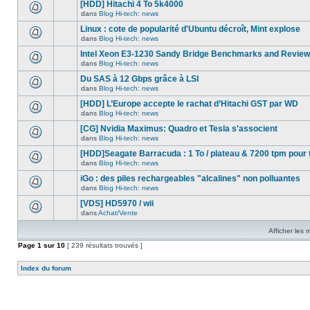
nouveau
[HDD] Hitachi 4 To 5k4000
dans
message
ce
dans
Blog Hi-tech: news
non-
Aucun
sujet.
lu
nouveau
Linux : cote de popularité d'Ubuntu décroît, Mint explose
dans
message
ce
dans
Blog Hi-tech: news
non-
Aucun
sujet.
lu
nouveau
Intel Xeon E3-1230 Sandy Bridge Benchmarks and Review
dans
message
ce
dans
Blog Hi-tech: news
non-
Aucun
sujet.
lu
nouveau
Du SAS à 12 Gbps grâce à LSI
dans
message
ce
dans
Blog Hi-tech: news
non-
Aucun
sujet.
lu
nouveau
[HDD] L’Europe accepte le rachat d’Hitachi GST par WD
dans
message
ce
dans
Blog Hi-tech: news
non-
Aucun
sujet.
lu
nouveau
[CG] Nvidia Maximus: Quadro et Tesla s'associent
dans
message
ce
dans
Blog Hi-tech: news
non-
Aucun
sujet.
lu
nouveau
[HDD]Seagate Barracuda : 1 To / plateau & 7200 tpm pour 
dans
message
ce
dans
Blog Hi-tech: news
non-
Aucun
sujet.
lu
nouveau
iGo : des piles rechargeables "alcalines" non polluantes
dans
message
ce
dans
Blog Hi-tech: news
non-
Aucun
sujet.
lu
nouveau
[VDS] HD5970 / wii
dans
message
ce
dans
Achat/Vente
non-
Aucun
sujet.
lu
nouveau
dans
Afficher les
message
ce
non-
Page
1
sur
sujet.
10
[ 239 résultats trouvés ]
lu
dans
ce
Index du forum
sujet.