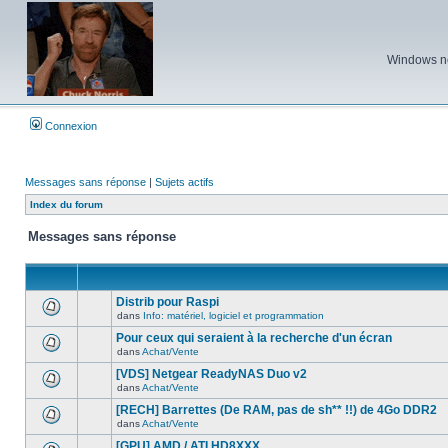
Windows ne 
Connexion
Messages sans réponse
|
Sujets actifs
Index du forum
Messages sans réponse
Distrib pour Raspi
dans
Info: matériel, logiciel et programmation
Aucun
nouveau
Pour ceux qui seraient à la recherche d'un écran
message
dans
Achat/Vente
non-
Aucun
lu
nouveau
[VDS] Netgear ReadyNAS Duo v2
dans
message
ce
dans
Achat/Vente
non-
Aucun
sujet.
lu
nouveau
[RECH] Barrettes (De RAM, pas de sh** !!) de 4Go DDR2
dans
message
ce
dans
Achat/Vente
non-
Aucun
sujet.
lu
nouveau
[GPU] AMD / ATI HD8XXX