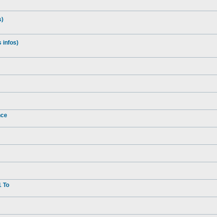
s)
 infos)
nce
1 To