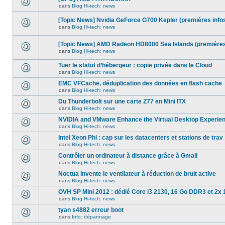
dans
message
ce
dans
Blog Hi-tech: news
non-
Aucun
sujet.
lu
nouveau
dans
[Topic News] Nvidia GeForce G700 Kepler (premiéres info
message
ce
non-
dans
Blog Hi-tech: news
sujet.
Aucun
lu
nouveau
dans
message
ce
[Topic News] AMD Radeon HD8000 Sea Islands (premiéres
non-
sujet.
dans
Blog Hi-tech: news
lu
Aucun
dans
nouveau
ce
Tuer le statut d’hébergeur : copie privée dans le Cloud
message
sujet.
non-
dans
Blog Hi-tech: news
Aucun
lu
nouveau
dans
EMC VFCache, déduplication des données en flash cache
message
ce
dans
Blog Hi-tech: news
non-
sujet.
Aucun
lu
nouveau
Du Thunderbolt sur une carte Z77 en Mini ITX
dans
message
ce
dans
Blog Hi-tech: news
non-
Aucun
sujet.
lu
nouveau
NVIDIA and VMware Enhance the Virtual Desktop Experie
dans
message
ce
dans
Blog Hi-tech: news
non-
Aucun
sujet.
lu
nouveau
Intel Xeon Phi : cap sur les datacenters et stations de trav
dans
message
ce
dans
Blog Hi-tech: news
non-
Aucun
sujet.
lu
nouveau
Contrôler un ordinateur à distance grâce à Gmail
dans
message
ce
dans
Blog Hi-tech: news
non-
Aucun
sujet.
lu
nouveau
Noctua invente le ventilateur à réduction de bruit active
dans
message
ce
dans
Blog Hi-tech: news
non-
Aucun
sujet.
lu
nouveau
OVH SP Mini 2012 : dédié Core i3 2130, 16 Go DDR3 et 2x 
dans
message
ce
dans
Blog Hi-tech: news
non-
Aucun
sujet.
lu
nouveau
tyan s4882 erreur boot
dans
message
ce
dans
Info: dépannage
non-
Aucun
sujet.
lu