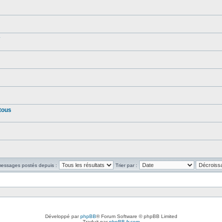
tous
 messages postés depuis :
Trier par :
Développé par
phpBB
® Forum Software © phpBB Limited
Traduit par
phpBB-fr.com