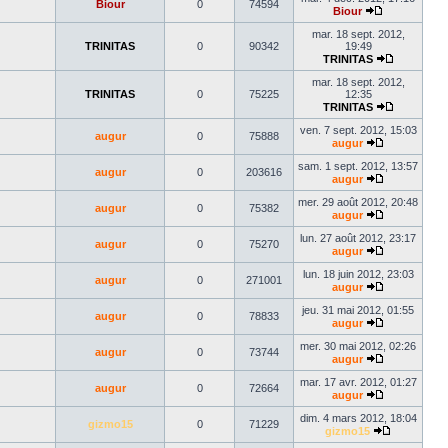
Biour
0
74594
dernier
Biour
Voir
message
le
mar. 18 sept. 2012,
dernier
TRINITAS
0
90342
19:49
message
TRINITAS
Voir
le
mar. 18 sept. 2012,
dernier
TRINITAS
0
75225
12:35
message
TRINITAS
Voir
le
ven. 7 sept. 2012, 15:03
augur
0
75888
dernier
augur
Voir
message
le
sam. 1 sept. 2012, 13:57
augur
0
203616
dernier
augur
message
Voir
le
mer. 29 août 2012, 20:48
augur
0
75382
dernier
augur
message
Voir
le
lun. 27 août 2012, 23:17
augur
0
75270
dernier
augur
message
Voir
le
lun. 18 juin 2012, 23:03
augur
0
271001
dernier
augur
message
Voir
le
jeu. 31 mai 2012, 01:55
augur
0
78833
dernier
augur
message
Voir
le
mer. 30 mai 2012, 02:26
augur
0
73744
dernier
augur
message
Voir
le
mar. 17 avr. 2012, 01:27
augur
0
72664
dernier
augur
message
Voir
le
dim. 4 mars 2012, 18:04
gizmo15
0
71229
dernier
gizmo15
message
Voir