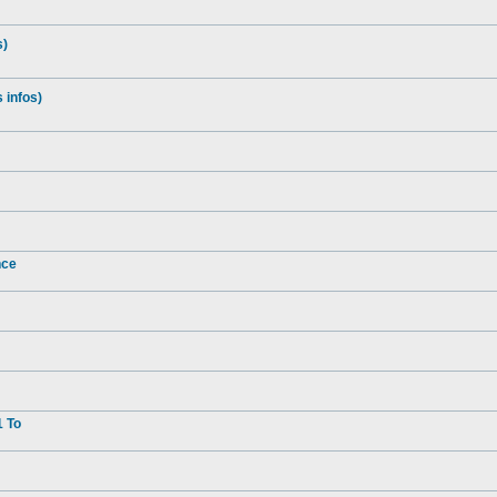
s)
 infos)
nce
1 To