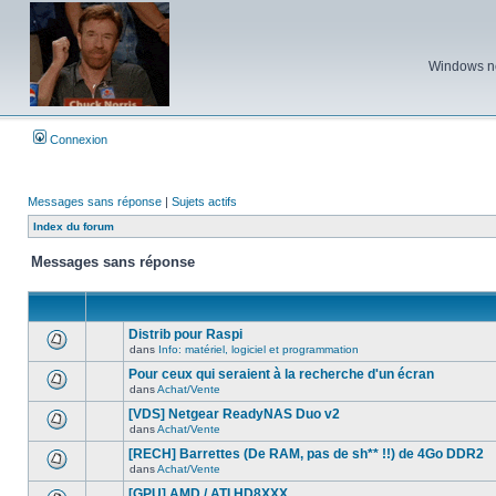
Windows ne 
Connexion
Messages sans réponse
|
Sujets actifs
Index du forum
Messages sans réponse
Distrib pour Raspi
dans
Info: matériel, logiciel et programmation
Aucun
nouveau
Pour ceux qui seraient à la recherche d'un écran
message
dans
Achat/Vente
non-
Aucun
lu
nouveau
[VDS] Netgear ReadyNAS Duo v2
dans
message
ce
dans
Achat/Vente
non-
Aucun
sujet.
lu
nouveau
[RECH] Barrettes (De RAM, pas de sh** !!) de 4Go DDR2
dans
message
ce
dans
Achat/Vente
non-
Aucun
sujet.
lu
nouveau
[GPU] AMD / ATI HD8XXX