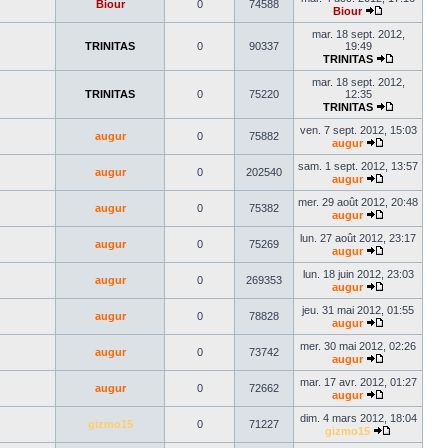
Biour
0
74588
dernier
Biour
Voir
message
le
mar. 18 sept. 2012,
dernier
TRINITAS
0
90337
19:49
message
TRINITAS
Voir
le
mar. 18 sept. 2012,
dernier
TRINITAS
0
75220
12:35
message
TRINITAS
Voir
le
ven. 7 sept. 2012, 15:03
augur
0
75882
dernier
augur
Voir
message
le
sam. 1 sept. 2012, 13:57
augur
0
202540
dernier
augur
message
Voir
le
mer. 29 août 2012, 20:48
augur
0
75382
dernier
augur
message
Voir
le
lun. 27 août 2012, 23:17
augur
0
75269
dernier
augur
message
Voir
le
lun. 18 juin 2012, 23:03
augur
0
269353
dernier
augur
message
Voir
le
jeu. 31 mai 2012, 01:55
augur
0
78828
dernier
augur
message
Voir
le
mer. 30 mai 2012, 02:26
augur
0
73742
dernier
augur
message
Voir
le
mar. 17 avr. 2012, 01:27
augur
0
72662
dernier
augur
message
Voir
le
dim. 4 mars 2012, 18:04
gizmo15
0
71227
dernier
gizmo15
message
Voir