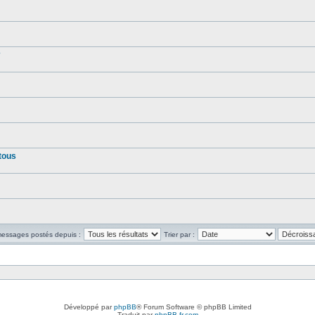
tous
 messages postés depuis :
Trier par :
Développé par
phpBB
® Forum Software © phpBB Limited
Traduit par
phpBB-fr.com