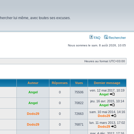
chercher lui même, avec toutes ses excuses.
FAQ
Rechercher
Nous sommes le sam. 8 août 2026, 10:05
Heures au format
UTC+03:00
Auteur
Réponses
Vues
Dernier message
ven. 12 mai 2017, 10:19
Angel
0
75506
Angel
Voir
le
jeu. 16 avr. 2015, 10:14
Angel
0
70822
dernier
Angel
message
Voir
le
sam. 10 mai 2014, 14:16
Dodo29
0
72663
dernier
Dodo29
message
Voir
le
lun. 11 mars 2013, 17:02
Dodo29
0
76871
dernier
Dodo29
message
Voir
le
mar. 4 déc. 2012, 17:16