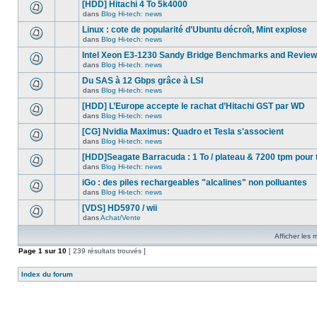
nouveau
[HDD] Hitachi 4 To 5k4000
dans
message
ce
dans
Blog Hi-tech: news
non-
Aucun
sujet.
lu
nouveau
Linux : cote de popularité d'Ubuntu décroît, Mint explose
dans
message
ce
dans
Blog Hi-tech: news
non-
Aucun
sujet.
lu
nouveau
Intel Xeon E3-1230 Sandy Bridge Benchmarks and Review
dans
message
ce
dans
Blog Hi-tech: news
non-
Aucun
sujet.
lu
nouveau
Du SAS à 12 Gbps grâce à LSI
dans
message
ce
dans
Blog Hi-tech: news
non-
Aucun
sujet.
lu
nouveau
[HDD] L’Europe accepte le rachat d’Hitachi GST par WD
dans
message
ce
dans
Blog Hi-tech: news
non-
Aucun
sujet.
lu
nouveau
[CG] Nvidia Maximus: Quadro et Tesla s'associent
dans
message
ce
dans
Blog Hi-tech: news
non-
Aucun
sujet.
lu
nouveau
[HDD]Seagate Barracuda : 1 To / plateau & 7200 tpm pour 
dans
message
ce
dans
Blog Hi-tech: news
non-
Aucun
sujet.
lu
nouveau
iGo : des piles rechargeables "alcalines" non polluantes
dans
message
ce
dans
Blog Hi-tech: news
non-
Aucun
sujet.
lu
nouveau
[VDS] HD5970 / wii
dans
message
ce
dans
Achat/Vente
non-
Aucun
sujet.
lu
nouveau
dans
Afficher les
message
ce
non-
Page
1
sur
sujet.
10
[ 239 résultats trouvés ]
lu
dans
ce
Index du forum
sujet.