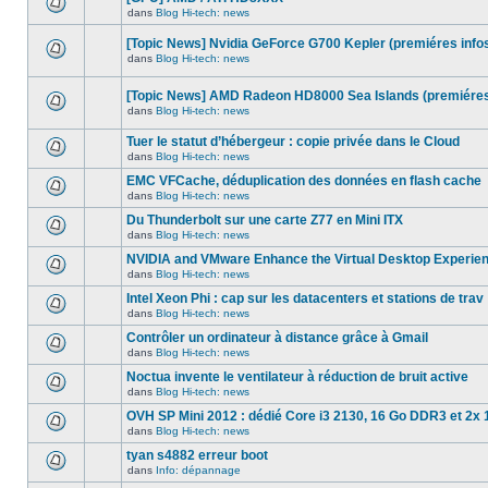
dans
message
ce
dans
Blog Hi-tech: news
non-
Aucun
sujet.
lu
nouveau
dans
[Topic News] Nvidia GeForce G700 Kepler (premiéres info
message
ce
non-
dans
Blog Hi-tech: news
sujet.
Aucun
lu
nouveau
dans
message
ce
[Topic News] AMD Radeon HD8000 Sea Islands (premiéres
non-
sujet.
dans
Blog Hi-tech: news
lu
Aucun
dans
nouveau
ce
Tuer le statut d’hébergeur : copie privée dans le Cloud
message
sujet.
non-
dans
Blog Hi-tech: news
Aucun
lu
nouveau
dans
EMC VFCache, déduplication des données en flash cache
message
ce
dans
Blog Hi-tech: news
non-
sujet.
Aucun
lu
nouveau
Du Thunderbolt sur une carte Z77 en Mini ITX
dans
message
ce
dans
Blog Hi-tech: news
non-
Aucun
sujet.
lu
nouveau
NVIDIA and VMware Enhance the Virtual Desktop Experie
dans
message
ce
dans
Blog Hi-tech: news
non-
Aucun
sujet.
lu
nouveau
Intel Xeon Phi : cap sur les datacenters et stations de trav
dans
message
ce
dans
Blog Hi-tech: news
non-
Aucun
sujet.
lu
nouveau
Contrôler un ordinateur à distance grâce à Gmail
dans
message
ce
dans
Blog Hi-tech: news
non-
Aucun
sujet.
lu
nouveau
Noctua invente le ventilateur à réduction de bruit active
dans
message
ce
dans
Blog Hi-tech: news
non-
Aucun
sujet.
lu
nouveau
OVH SP Mini 2012 : dédié Core i3 2130, 16 Go DDR3 et 2x 
dans
message
ce
dans
Blog Hi-tech: news
non-
Aucun
sujet.
lu
nouveau
tyan s4882 erreur boot
dans
message
ce
dans
Info: dépannage
non-
Aucun
sujet.
lu