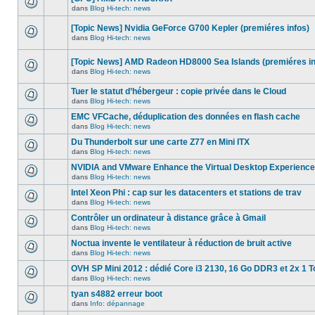
dans
message
ce
dans
Blog Hi-tech: news
non-
Aucun
sujet.
lu
nouveau
dans
[Topic News] Nvidia GeForce G700 Kepler (premiéres infos)
message
ce
non-
dans
Blog Hi-tech: news
sujet.
Aucun
lu
nouveau
dans
message
ce
[Topic News] AMD Radeon HD8000 Sea Islands (premiéres in
non-
sujet.
dans
Blog Hi-tech: news
lu
Aucun
dans
nouveau
ce
Tuer le statut d’hébergeur : copie privée dans le Cloud
message
sujet.
non-
dans
Blog Hi-tech: news
Aucun
lu
nouveau
dans
EMC VFCache, déduplication des données en flash cache
message
ce
dans
Blog Hi-tech: news
non-
sujet.
Aucun
lu
nouveau
Du Thunderbolt sur une carte Z77 en Mini ITX
dans
message
ce
dans
Blog Hi-tech: news
non-
Aucun
sujet.
lu
nouveau
NVIDIA and VMware Enhance the Virtual Desktop Experience
dans
message
ce
dans
Blog Hi-tech: news
non-
Aucun
sujet.
lu
nouveau
Intel Xeon Phi : cap sur les datacenters et stations de trav
dans
message
ce
dans
Blog Hi-tech: news
non-
Aucun
sujet.
lu
nouveau
Contrôler un ordinateur à distance grâce à Gmail
dans
message
ce
dans
Blog Hi-tech: news
non-
Aucun
sujet.
lu
nouveau
Noctua invente le ventilateur à réduction de bruit active
dans
message
ce
dans
Blog Hi-tech: news
non-
Aucun
sujet.
lu
nouveau
OVH SP Mini 2012 : dédié Core i3 2130, 16 Go DDR3 et 2x 1 T
dans
message
ce
dans
Blog Hi-tech: news
non-
Aucun
sujet.
lu
nouveau
tyan s4882 erreur boot
dans
message
ce
dans
Info: dépannage
non-
Aucun
sujet.
lu