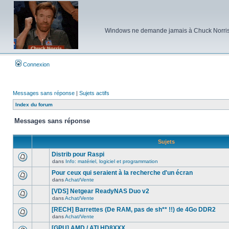
Windows ne demande jamais à Chuck Norris d'e
Connexion
Messages sans réponse
|
Sujets actifs
Index du forum
Messages sans réponse
Sujets
Distrib pour Raspi
dans
Info: matériel, logiciel et programmation
Aucun
nouveau
Pour ceux qui seraient à la recherche d'un écran
message
dans
Achat/Vente
non-
Aucun
lu
nouveau
[VDS] Netgear ReadyNAS Duo v2
dans
message
ce
dans
Achat/Vente
non-
Aucun
sujet.
lu
nouveau
[RECH] Barrettes (De RAM, pas de sh** !!) de 4Go DDR2
dans
message
ce
dans
Achat/Vente
non-
Aucun
sujet.
lu
nouveau
[GPU] AMD / ATI HD8XXX