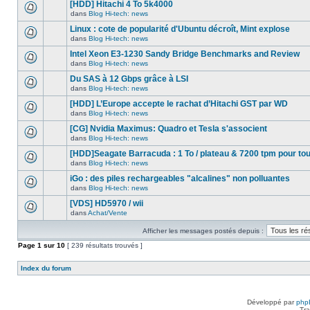
nouveau
[HDD] Hitachi 4 To 5k4000
dans
message
ce
dans
Blog Hi-tech: news
non-
Aucun
sujet.
lu
nouveau
Linux : cote de popularité d'Ubuntu décroît, Mint explose
dans
message
ce
dans
Blog Hi-tech: news
non-
Aucun
sujet.
lu
nouveau
Intel Xeon E3-1230 Sandy Bridge Benchmarks and Review
dans
message
ce
dans
Blog Hi-tech: news
non-
Aucun
sujet.
lu
nouveau
Du SAS à 12 Gbps grâce à LSI
dans
message
ce
dans
Blog Hi-tech: news
non-
Aucun
sujet.
lu
nouveau
[HDD] L’Europe accepte le rachat d’Hitachi GST par WD
dans
message
ce
dans
Blog Hi-tech: news
non-
Aucun
sujet.
lu
nouveau
[CG] Nvidia Maximus: Quadro et Tesla s'associent
dans
message
ce
dans
Blog Hi-tech: news
non-
Aucun
sujet.
lu
nouveau
[HDD]Seagate Barracuda : 1 To / plateau & 7200 tpm pour to
dans
message
ce
dans
Blog Hi-tech: news
non-
Aucun
sujet.
lu
nouveau
iGo : des piles rechargeables "alcalines" non polluantes
dans
message
ce
dans
Blog Hi-tech: news
non-
Aucun
sujet.
lu
nouveau
[VDS] HD5970 / wii
dans
message
ce
dans
Achat/Vente
non-
Aucun
sujet.
lu
nouveau
dans
Afficher les messages postés depuis :
message
ce
non-
Page
sujet.
1
sur
10
[ 239 résultats trouvés ]
lu
dans
ce
Index du forum
sujet.
Développé par
php
Tra