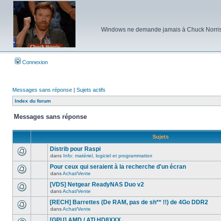
Windows ne demande jamais à Chuck Norris d'e
Connexion
Messages sans réponse
|
Sujets actifs
Index du forum
Messages sans réponse
Sujets
Distrib pour Raspi
dans
Info: matériel, logiciel et programmation
Aucun
nouveau
Pour ceux qui seraient à la recherche d'un écran
message
dans
Achat/Vente
non-
Aucun
lu
nouveau
[VDS] Netgear ReadyNAS Duo v2
dans
message
ce
dans
Achat/Vente
non-
Aucun
sujet.
lu
nouveau
[RECH] Barrettes (De RAM, pas de sh** !!) de 4Go DDR2
dans
message
ce
dans
Achat/Vente
non-
Aucun
sujet.
lu
nouveau
[GPU] AMD / ATI HD8XXX