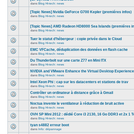
dans
message
ce
dans
Blog Hi-tech: news
non-
Aucun
sujet.
lu
nouveau
dans
[Topic News] Nvidia GeForce G700 Kepler (premiéres infos)
message
ce
non-
dans
Blog Hi-tech: news
sujet.
Aucun
lu
nouveau
dans
message
ce
[Topic News] AMD Radeon HD8000 Sea Islands (premiéres in
non-
sujet.
dans
Blog Hi-tech: news
lu
Aucun
dans
nouveau
ce
Tuer le statut d’hébergeur : copie privée dans le Cloud
message
sujet.
non-
dans
Blog Hi-tech: news
Aucun
lu
nouveau
dans
EMC VFCache, déduplication des données en flash cache
message
ce
dans
Blog Hi-tech: news
non-
sujet.
Aucun
lu
nouveau
Du Thunderbolt sur une carte Z77 en Mini ITX
dans
message
ce
dans
Blog Hi-tech: news
non-
Aucun
sujet.
lu
nouveau
NVIDIA and VMware Enhance the Virtual Desktop Experience
dans
message
ce
dans
Blog Hi-tech: news
non-
Aucun
sujet.
lu
nouveau
Intel Xeon Phi : cap sur les datacenters et stations de trav
dans
message
ce
dans
Blog Hi-tech: news
non-
Aucun
sujet.
lu
nouveau
Contrôler un ordinateur à distance grâce à Gmail
dans
message
ce
dans
Blog Hi-tech: news
non-
Aucun
sujet.
lu
nouveau
Noctua invente le ventilateur à réduction de bruit active
dans
message
ce
dans
Blog Hi-tech: news
non-
Aucun
sujet.
lu
nouveau
OVH SP Mini 2012 : dédié Core i3 2130, 16 Go DDR3 et 2x 1 T
dans
message
ce
dans
Blog Hi-tech: news
non-
Aucun
sujet.
lu
nouveau
tyan s4882 erreur boot
dans
message
ce
dans
Info: dépannage
non-
Aucun
sujet.
lu