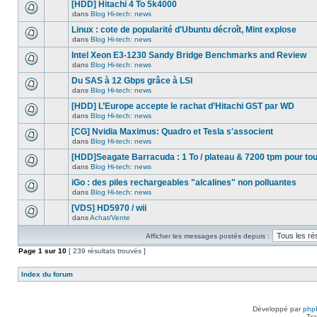
nouveau
[HDD] Hitachi 4 To 5k4000
dans
message
ce
dans
Blog Hi-tech: news
non-
Aucun
sujet.
lu
nouveau
Linux : cote de popularité d'Ubuntu décroît, Mint explose
dans
message
ce
dans
Blog Hi-tech: news
non-
Aucun
sujet.
lu
nouveau
Intel Xeon E3-1230 Sandy Bridge Benchmarks and Review
dans
message
ce
dans
Blog Hi-tech: news
non-
Aucun
sujet.
lu
nouveau
Du SAS à 12 Gbps grâce à LSI
dans
message
ce
dans
Blog Hi-tech: news
non-
Aucun
sujet.
lu
nouveau
[HDD] L’Europe accepte le rachat d’Hitachi GST par WD
dans
message
ce
dans
Blog Hi-tech: news
non-
Aucun
sujet.
lu
nouveau
[CG] Nvidia Maximus: Quadro et Tesla s'associent
dans
message
ce
dans
Blog Hi-tech: news
non-
Aucun
sujet.
lu
nouveau
[HDD]Seagate Barracuda : 1 To / plateau & 7200 tpm pour to
dans
message
ce
dans
Blog Hi-tech: news
non-
Aucun
sujet.
lu
nouveau
iGo : des piles rechargeables "alcalines" non polluantes
dans
message
ce
dans
Blog Hi-tech: news
non-
Aucun
sujet.
lu
nouveau
[VDS] HD5970 / wii
dans
message
ce
dans
Achat/Vente
non-
Aucun
sujet.
lu
nouveau
dans
Afficher les messages postés depuis :
message
ce
non-
Page
sujet.
1
sur
10
[ 239 résultats trouvés ]
lu
dans
ce
Index du forum
sujet.
Développé par
php
Tra