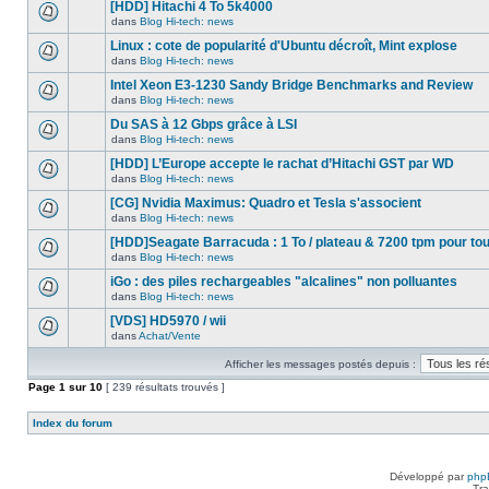
nouveau
[HDD] Hitachi 4 To 5k4000
dans
message
ce
dans
Blog Hi-tech: news
non-
Aucun
sujet.
lu
nouveau
Linux : cote de popularité d'Ubuntu décroît, Mint explose
dans
message
ce
dans
Blog Hi-tech: news
non-
Aucun
sujet.
lu
nouveau
Intel Xeon E3-1230 Sandy Bridge Benchmarks and Review
dans
message
ce
dans
Blog Hi-tech: news
non-
Aucun
sujet.
lu
nouveau
Du SAS à 12 Gbps grâce à LSI
dans
message
ce
dans
Blog Hi-tech: news
non-
Aucun
sujet.
lu
nouveau
[HDD] L’Europe accepte le rachat d’Hitachi GST par WD
dans
message
ce
dans
Blog Hi-tech: news
non-
Aucun
sujet.
lu
nouveau
[CG] Nvidia Maximus: Quadro et Tesla s'associent
dans
message
ce
dans
Blog Hi-tech: news
non-
Aucun
sujet.
lu
nouveau
[HDD]Seagate Barracuda : 1 To / plateau & 7200 tpm pour to
dans
message
ce
dans
Blog Hi-tech: news
non-
Aucun
sujet.
lu
nouveau
iGo : des piles rechargeables "alcalines" non polluantes
dans
message
ce
dans
Blog Hi-tech: news
non-
Aucun
sujet.
lu
nouveau
[VDS] HD5970 / wii
dans
message
ce
dans
Achat/Vente
non-
Aucun
sujet.
lu
nouveau
dans
Afficher les messages postés depuis :
message
ce
non-
Page
sujet.
1
sur
10
[ 239 résultats trouvés ]
lu
dans
ce
Index du forum
sujet.
Développé par
php
Tra