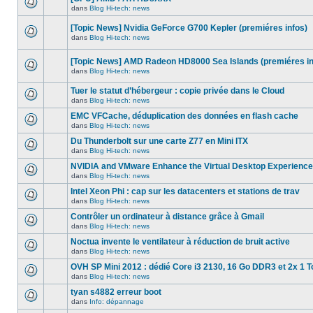
dans
message
ce
dans
Blog Hi-tech: news
non-
Aucun
sujet.
lu
nouveau
dans
[Topic News] Nvidia GeForce G700 Kepler (premiéres infos)
message
ce
non-
dans
Blog Hi-tech: news
sujet.
Aucun
lu
nouveau
dans
message
ce
[Topic News] AMD Radeon HD8000 Sea Islands (premiéres in
non-
sujet.
dans
Blog Hi-tech: news
lu
Aucun
dans
nouveau
ce
Tuer le statut d’hébergeur : copie privée dans le Cloud
message
sujet.
non-
dans
Blog Hi-tech: news
Aucun
lu
nouveau
dans
EMC VFCache, déduplication des données en flash cache
message
ce
dans
Blog Hi-tech: news
non-
sujet.
Aucun
lu
nouveau
Du Thunderbolt sur une carte Z77 en Mini ITX
dans
message
ce
dans
Blog Hi-tech: news
non-
Aucun
sujet.
lu
nouveau
NVIDIA and VMware Enhance the Virtual Desktop Experience
dans
message
ce
dans
Blog Hi-tech: news
non-
Aucun
sujet.
lu
nouveau
Intel Xeon Phi : cap sur les datacenters et stations de trav
dans
message
ce
dans
Blog Hi-tech: news
non-
Aucun
sujet.
lu
nouveau
Contrôler un ordinateur à distance grâce à Gmail
dans
message
ce
dans
Blog Hi-tech: news
non-
Aucun
sujet.
lu
nouveau
Noctua invente le ventilateur à réduction de bruit active
dans
message
ce
dans
Blog Hi-tech: news
non-
Aucun
sujet.
lu
nouveau
OVH SP Mini 2012 : dédié Core i3 2130, 16 Go DDR3 et 2x 1 T
dans
message
ce
dans
Blog Hi-tech: news
non-
Aucun
sujet.
lu
nouveau
tyan s4882 erreur boot
dans
message
ce
dans
Info: dépannage
non-
Aucun
sujet.
lu