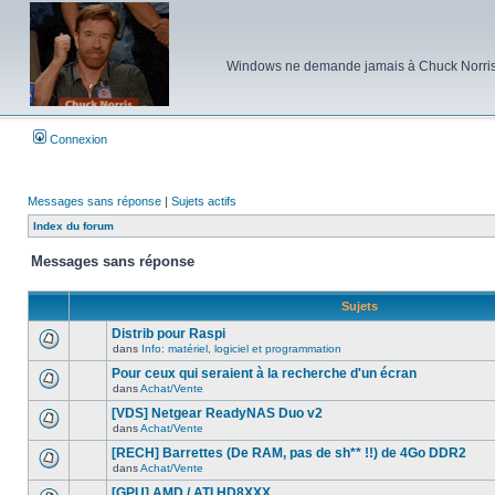
Windows ne demande jamais à Chuck Norris d'e
Connexion
Messages sans réponse
|
Sujets actifs
Index du forum
Messages sans réponse
Sujets
Distrib pour Raspi
dans
Info: matériel, logiciel et programmation
Aucun
nouveau
Pour ceux qui seraient à la recherche d'un écran
message
dans
Achat/Vente
non-
Aucun
lu
nouveau
[VDS] Netgear ReadyNAS Duo v2
dans
message
ce
dans
Achat/Vente
non-
Aucun
sujet.
lu
nouveau
[RECH] Barrettes (De RAM, pas de sh** !!) de 4Go DDR2
dans
message
ce
dans
Achat/Vente
non-
Aucun
sujet.
lu
nouveau
[GPU] AMD / ATI HD8XXX