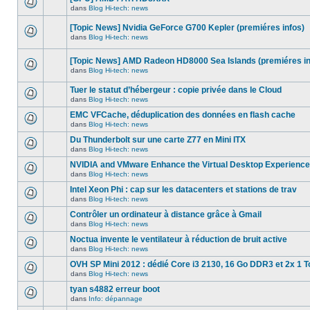
dans
message
ce
dans
Blog Hi-tech: news
non-
Aucun
sujet.
lu
nouveau
dans
[Topic News] Nvidia GeForce G700 Kepler (premiéres infos)
message
ce
non-
dans
Blog Hi-tech: news
sujet.
Aucun
lu
nouveau
dans
message
ce
[Topic News] AMD Radeon HD8000 Sea Islands (premiéres in
non-
sujet.
dans
Blog Hi-tech: news
lu
Aucun
dans
nouveau
ce
Tuer le statut d’hébergeur : copie privée dans le Cloud
message
sujet.
non-
dans
Blog Hi-tech: news
Aucun
lu
nouveau
dans
EMC VFCache, déduplication des données en flash cache
message
ce
dans
Blog Hi-tech: news
non-
sujet.
Aucun
lu
nouveau
Du Thunderbolt sur une carte Z77 en Mini ITX
dans
message
ce
dans
Blog Hi-tech: news
non-
Aucun
sujet.
lu
nouveau
NVIDIA and VMware Enhance the Virtual Desktop Experience
dans
message
ce
dans
Blog Hi-tech: news
non-
Aucun
sujet.
lu
nouveau
Intel Xeon Phi : cap sur les datacenters et stations de trav
dans
message
ce
dans
Blog Hi-tech: news
non-
Aucun
sujet.
lu
nouveau
Contrôler un ordinateur à distance grâce à Gmail
dans
message
ce
dans
Blog Hi-tech: news
non-
Aucun
sujet.
lu
nouveau
Noctua invente le ventilateur à réduction de bruit active
dans
message
ce
dans
Blog Hi-tech: news
non-
Aucun
sujet.
lu
nouveau
OVH SP Mini 2012 : dédié Core i3 2130, 16 Go DDR3 et 2x 1 T
dans
message
ce
dans
Blog Hi-tech: news
non-
Aucun
sujet.
lu
nouveau
tyan s4882 erreur boot
dans
message
ce
dans
Info: dépannage
non-
Aucun
sujet.
lu