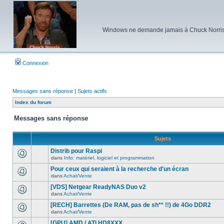
Windows ne demande jamais à Chuck Norris d'e
Connexion
Messages sans réponse
|
Sujets actifs
Index du forum
Messages sans réponse
Sujets
Distrib pour Raspi
dans
Info: matériel, logiciel et programmation
Aucun
nouveau
Pour ceux qui seraient à la recherche d'un écran
message
dans
Achat/Vente
non-
Aucun
lu
nouveau
[VDS] Netgear ReadyNAS Duo v2
dans
message
ce
dans
Achat/Vente
non-
Aucun
sujet.
lu
nouveau
[RECH] Barrettes (De RAM, pas de sh** !!) de 4Go DDR2
dans
message
ce
dans
Achat/Vente
non-
Aucun
sujet.
lu
nouveau
[GPU] AMD / ATI HD8XXX