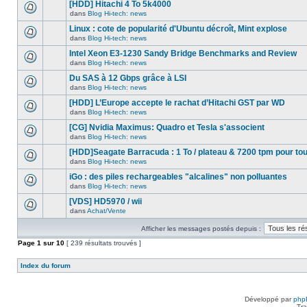
nouveau
[HDD] Hitachi 4 To 5k4000
dans
message
ce
dans
Blog Hi-tech: news
non-
Aucun
sujet.
lu
nouveau
Linux : cote de popularité d'Ubuntu décroît, Mint explose
dans
message
ce
dans
Blog Hi-tech: news
non-
Aucun
sujet.
lu
nouveau
Intel Xeon E3-1230 Sandy Bridge Benchmarks and Review
dans
message
ce
dans
Blog Hi-tech: news
non-
Aucun
sujet.
lu
nouveau
Du SAS à 12 Gbps grâce à LSI
dans
message
ce
dans
Blog Hi-tech: news
non-
Aucun
sujet.
lu
nouveau
[HDD] L’Europe accepte le rachat d’Hitachi GST par WD
dans
message
ce
dans
Blog Hi-tech: news
non-
Aucun
sujet.
lu
nouveau
[CG] Nvidia Maximus: Quadro et Tesla s'associent
dans
message
ce
dans
Blog Hi-tech: news
non-
Aucun
sujet.
lu
nouveau
[HDD]Seagate Barracuda : 1 To / plateau & 7200 tpm pour to
dans
message
ce
dans
Blog Hi-tech: news
non-
Aucun
sujet.
lu
nouveau
iGo : des piles rechargeables "alcalines" non polluantes
dans
message
ce
dans
Blog Hi-tech: news
non-
Aucun
sujet.
lu
nouveau
[VDS] HD5970 / wii
dans
message
ce
dans
Achat/Vente
non-
Aucun
sujet.
lu
nouveau
dans
Afficher les messages postés depuis :
message
ce
non-
Page
sujet.
1
sur
10
[ 239 résultats trouvés ]
lu
dans
ce
Index du forum
sujet.
Développé par
php
Tra