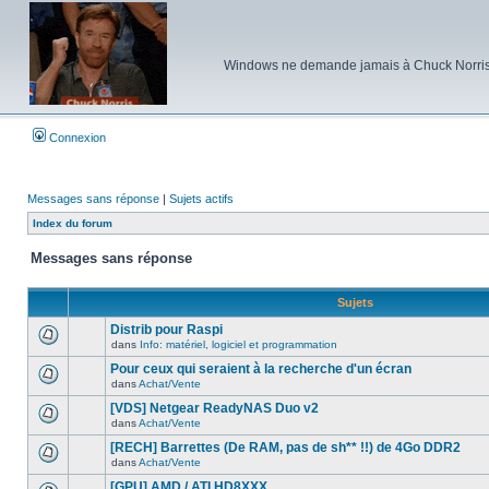
Windows ne demande jamais à Chuck Norris d'e
Connexion
Messages sans réponse
|
Sujets actifs
Index du forum
Messages sans réponse
Sujets
Distrib pour Raspi
dans
Info: matériel, logiciel et programmation
Aucun
nouveau
Pour ceux qui seraient à la recherche d'un écran
message
dans
Achat/Vente
non-
Aucun
lu
nouveau
[VDS] Netgear ReadyNAS Duo v2
dans
message
ce
dans
Achat/Vente
non-
Aucun
sujet.
lu
nouveau
[RECH] Barrettes (De RAM, pas de sh** !!) de 4Go DDR2
dans
message
ce
dans
Achat/Vente
non-
Aucun
sujet.
lu
nouveau
[GPU] AMD / ATI HD8XXX