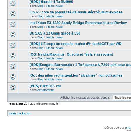
nouveau
[HDD] Hitachi 4 To 5k4000
dans
message
ce
dans
Blog Hi-tech: news
non-
Aucun
sujet.
lu
nouveau
Linux : cote de popularité d'Ubuntu décroît, Mint explose
dans
message
ce
dans
Blog Hi-tech: news
non-
Aucun
sujet.
lu
nouveau
Intel Xeon E3-1230 Sandy Bridge Benchmarks and Review
dans
message
ce
dans
Blog Hi-tech: news
non-
Aucun
sujet.
lu
nouveau
Du SAS à 12 Gbps grâce à LSI
dans
message
ce
dans
Blog Hi-tech: news
non-
Aucun
sujet.
lu
nouveau
[HDD] L’Europe accepte le rachat d’Hitachi GST par WD
dans
message
ce
dans
Blog Hi-tech: news
non-
Aucun
sujet.
lu
nouveau
[CG] Nvidia Maximus: Quadro et Tesla s'associent
dans
message
ce
dans
Blog Hi-tech: news
non-
Aucun
sujet.
lu
nouveau
[HDD]Seagate Barracuda : 1 To / plateau & 7200 tpm pour to
dans
message
ce
dans
Blog Hi-tech: news
non-
Aucun
sujet.
lu
nouveau
iGo : des piles rechargeables "alcalines" non polluantes
dans
message
ce
dans
Blog Hi-tech: news
non-
Aucun
sujet.
lu
nouveau
[VDS] HD5970 / wii
dans
message
ce
dans
Achat/Vente
non-
Aucun
sujet.
lu
nouveau
dans
Afficher les messages postés depuis :
message
ce
non-
Page
sujet.
1
sur
10
[ 239 résultats trouvés ]
lu
dans
ce
Index du forum
sujet.
Développé par
php
Tra