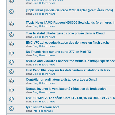
dans
message
ce
dans
Blog Hi-tech: news
non-
Aucun
sujet.
lu
nouveau
dans
[Topic News] Nvidia GeForce G700 Kepler (premiéres infos)
message
ce
non-
dans
Blog Hi-tech: news
sujet.
Aucun
lu
nouveau
dans
message
ce
[Topic News] AMD Radeon HD8000 Sea Islands (premiéres in
non-
sujet.
dans
Blog Hi-tech: news
lu
Aucun
dans
nouveau
ce
Tuer le statut d’hébergeur : copie privée dans le Cloud
message
sujet.
non-
dans
Blog Hi-tech: news
Aucun
lu
nouveau
dans
EMC VFCache, déduplication des données en flash cache
message
ce
dans
Blog Hi-tech: news
non-
sujet.
Aucun
lu
nouveau
Du Thunderbolt sur une carte Z77 en Mini ITX
dans
message
ce
dans
Blog Hi-tech: news
non-
Aucun
sujet.
lu
nouveau
NVIDIA and VMware Enhance the Virtual Desktop Experience
dans
message
ce
dans
Blog Hi-tech: news
non-
Aucun
sujet.
lu
nouveau
Intel Xeon Phi : cap sur les datacenters et stations de trav
dans
message
ce
dans
Blog Hi-tech: news
non-
Aucun
sujet.
lu
nouveau
Contrôler un ordinateur à distance grâce à Gmail
dans
message
ce
dans
Blog Hi-tech: news
non-
Aucun
sujet.
lu
nouveau
Noctua invente le ventilateur à réduction de bruit active
dans
message
ce
dans
Blog Hi-tech: news
non-
Aucun
sujet.
lu
nouveau
OVH SP Mini 2012 : dédié Core i3 2130, 16 Go DDR3 et 2x 1 T
dans
message
ce
dans
Blog Hi-tech: news
non-
Aucun
sujet.
lu
nouveau
tyan s4882 erreur boot
dans
message
ce
dans
Info: dépannage
non-
Aucun
sujet.
lu