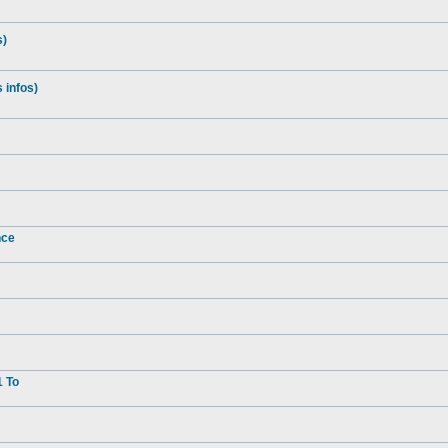
s)
 infos)
nce
1 To