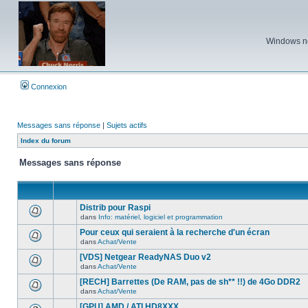
Windows ne 
Connexion
Messages sans réponse
|
Sujets actifs
Index du forum
Messages sans réponse
Distrib pour Raspi
dans
Info: matériel, logiciel et programmation
Aucun
nouveau
Pour ceux qui seraient à la recherche d'un écran
message
dans
Achat/Vente
non-
Aucun
lu
nouveau
[VDS] Netgear ReadyNAS Duo v2
dans
message
ce
dans
Achat/Vente
non-
Aucun
sujet.
lu
nouveau
[RECH] Barrettes (De RAM, pas de sh** !!) de 4Go DDR2
dans
message
ce
dans
Achat/Vente
non-
Aucun
sujet.
lu
nouveau
[GPU] AMD / ATI HD8XXX