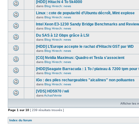
nouveau
[HDD] Hitachi 4 To 5k4000
dans
message
ce
dans
Blog Hi-tech: news
non-
Aucun
sujet.
lu
nouveau
Linux : cote de popularité d'Ubuntu décroît, Mint explose
dans
message
ce
dans
Blog Hi-tech: news
non-
Aucun
sujet.
lu
nouveau
Intel Xeon E3-1230 Sandy Bridge Benchmarks and Review
dans
message
ce
dans
Blog Hi-tech: news
non-
Aucun
sujet.
lu
nouveau
Du SAS à 12 Gbps grâce à LSI
dans
message
ce
dans
Blog Hi-tech: news
non-
Aucun
sujet.
lu
nouveau
[HDD] L’Europe accepte le rachat d’Hitachi GST par WD
dans
message
ce
dans
Blog Hi-tech: news
non-
Aucun
sujet.
lu
nouveau
[CG] Nvidia Maximus: Quadro et Tesla s'associent
dans
message
ce
dans
Blog Hi-tech: news
non-
Aucun
sujet.
lu
nouveau
[HDD]Seagate Barracuda : 1 To / plateau & 7200 tpm pour 
dans
message
ce
dans
Blog Hi-tech: news
non-
Aucun
sujet.
lu
nouveau
iGo : des piles rechargeables "alcalines" non polluantes
dans
message
ce
dans
Blog Hi-tech: news
non-
Aucun
sujet.
lu
nouveau
[VDS] HD5970 / wii
dans
message
ce
dans
Achat/Vente
non-
Aucun
sujet.
lu
nouveau
dans
Afficher les
message
ce
non-
Page
1
sur
sujet.
10
[ 239 résultats trouvés ]
lu
dans
ce
Index du forum
sujet.