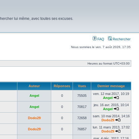
chercher lui même, avec toutes ses excuses.
FAQ
Rechercher
Nous sommes le ven. 7 août 2026, 17:35
Heures au format
UTC+03:00
Auteur
Réponses
Vues
Dernier message
ven. 12 mai 2017, 10:19
Angel
0
75505
Angel
Voir
le
jeu. 16 avr. 2015, 10:14
Angel
0
70817
dernier
Angel
message
Voir
le
sam. 10 mai 2014, 14:16
Dodo29
0
72658
dernier
Dodo29
message
Voir
le
lun. 11 mars 2013, 17:02
Dodo29
0
76857
dernier
Dodo29
message
Voir
le
mar. 4 déc. 2012, 17:16