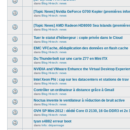
dans
message
ce
dans
Blog Hi-tech: news
non-
Aucun
sujet.
lu
nouveau
dans
[Topic News] Nvidia GeForce G700 Kepler (premiéres info
message
ce
non-
dans
Blog Hi-tech: news
sujet.
Aucun
lu
nouveau
dans
message
ce
[Topic News] AMD Radeon HD8000 Sea Islands (premiéres
non-
sujet.
dans
Blog Hi-tech: news
lu
Aucun
dans
nouveau
ce
Tuer le statut d’hébergeur : copie privée dans le Cloud
message
sujet.
non-
dans
Blog Hi-tech: news
Aucun
lu
nouveau
dans
EMC VFCache, déduplication des données en flash cache
message
ce
dans
Blog Hi-tech: news
non-
sujet.
Aucun
lu
nouveau
Du Thunderbolt sur une carte Z77 en Mini ITX
dans
message
ce
dans
Blog Hi-tech: news
non-
Aucun
sujet.
lu
nouveau
NVIDIA and VMware Enhance the Virtual Desktop Experie
dans
message
ce
dans
Blog Hi-tech: news
non-
Aucun
sujet.
lu
nouveau
Intel Xeon Phi : cap sur les datacenters et stations de trav
dans
message
ce
dans
Blog Hi-tech: news
non-
Aucun
sujet.
lu
nouveau
Contrôler un ordinateur à distance grâce à Gmail
dans
message
ce
dans
Blog Hi-tech: news
non-
Aucun
sujet.
lu
nouveau
Noctua invente le ventilateur à réduction de bruit active
dans
message
ce
dans
Blog Hi-tech: news
non-
Aucun
sujet.
lu
nouveau
OVH SP Mini 2012 : dédié Core i3 2130, 16 Go DDR3 et 2x 
dans
message
ce
dans
Blog Hi-tech: news
non-
Aucun
sujet.
lu
nouveau
tyan s4882 erreur boot
dans
message
ce
dans
Info: dépannage
non-
Aucun
sujet.
lu