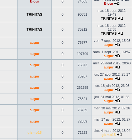
Biour
0
74565
dernier
Biour
Voir
message
le
mar. 18 sept. 2012,
dernier
TRINITAS
0
90331
19:49
message
TRINITAS
Voir
le
mar. 18 sept. 2012,
dernier
TRINITAS
0
75212
12:35
message
TRINITAS
Voir
le
ven. 7 sept. 2012, 15:03
augur
0
75877
dernier
augur
Voir
message
le
sam. 1 sept. 2012, 13:57
augur
0
197799
dernier
augur
message
Voir
le
mer. 29 août 2012, 20:48
augur
0
75373
dernier
augur
message
Voir
le
lun. 27 août 2012, 23:17
augur
0
75267
dernier
augur
message
Voir
le
lun. 18 juin 2012, 23:03
augur
0
262288
dernier
augur
message
Voir
le
jeu. 31 mai 2012, 01:55
augur
0
78821
dernier
augur
message
Voir
le
mer. 30 mai 2012, 02:26
augur
0
73739
dernier
augur
message
Voir
le
mar. 17 avr. 2012, 01:27
augur
0
72659
dernier
augur
message
Voir
le
dim. 4 mars 2012, 18:04
gizmo15
0
71223
dernier
gizmo15
message
Voir