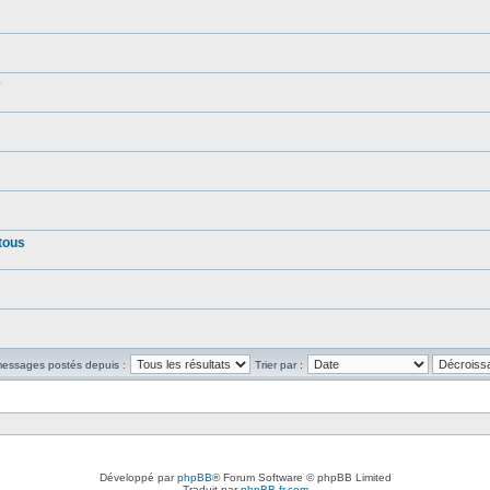
tous
 messages postés depuis :
Trier par :
Développé par
phpBB
® Forum Software © phpBB Limited
Traduit par
phpBB-fr.com