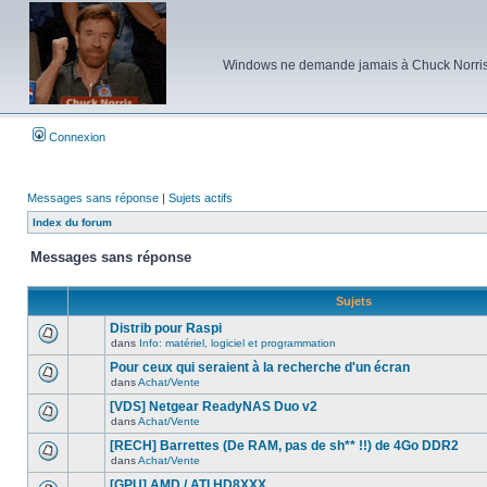
Windows ne demande jamais à Chuck Norris d'e
Connexion
Messages sans réponse
|
Sujets actifs
Index du forum
Messages sans réponse
Sujets
Distrib pour Raspi
dans
Info: matériel, logiciel et programmation
Aucun
nouveau
Pour ceux qui seraient à la recherche d'un écran
message
dans
Achat/Vente
non-
Aucun
lu
nouveau
[VDS] Netgear ReadyNAS Duo v2
dans
message
ce
dans
Achat/Vente
non-
Aucun
sujet.
lu
nouveau
[RECH] Barrettes (De RAM, pas de sh** !!) de 4Go DDR2
dans
message
ce
dans
Achat/Vente
non-
Aucun
sujet.
lu
nouveau
[GPU] AMD / ATI HD8XXX