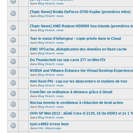
dans
message
ce
dans
Blog Hi-tech: news
non-
Aucun
sujet.
lu
nouveau
dans
[Topic News] Nvidia GeForce G700 Kepler (premiéres infos)
message
ce
non-
dans
Blog Hi-tech: news
sujet.
Aucun
lu
nouveau
dans
message
ce
[Topic News] AMD Radeon HD8000 Sea Islands (premiéres in
non-
sujet.
dans
Blog Hi-tech: news
lu
Aucun
dans
nouveau
ce
Tuer le statut d’hébergeur : copie privée dans le Cloud
message
sujet.
non-
dans
Blog Hi-tech: news
Aucun
lu
nouveau
dans
EMC VFCache, déduplication des données en flash cache
message
ce
dans
Blog Hi-tech: news
non-
sujet.
Aucun
lu
nouveau
Du Thunderbolt sur une carte Z77 en Mini ITX
dans
message
ce
dans
Blog Hi-tech: news
non-
Aucun
sujet.
lu
nouveau
NVIDIA and VMware Enhance the Virtual Desktop Experience
dans
message
ce
dans
Blog Hi-tech: news
non-
Aucun
sujet.
lu
nouveau
Intel Xeon Phi : cap sur les datacenters et stations de trav
dans
message
ce
dans
Blog Hi-tech: news
non-
Aucun
sujet.
lu
nouveau
Contrôler un ordinateur à distance grâce à Gmail
dans
message
ce
dans
Blog Hi-tech: news
non-
Aucun
sujet.
lu
nouveau
Noctua invente le ventilateur à réduction de bruit active
dans
message
ce
dans
Blog Hi-tech: news
non-
Aucun
sujet.
lu
nouveau
OVH SP Mini 2012 : dédié Core i3 2130, 16 Go DDR3 et 2x 1 T
dans
message
ce
dans
Blog Hi-tech: news
non-
Aucun
sujet.
lu
nouveau
tyan s4882 erreur boot
dans
message
ce
dans
Info: dépannage
non-
Aucun
sujet.
lu