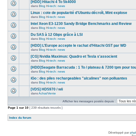
nouveau
[HDD] Hitachi 4 To 5k4000
dans
message
ce
dans
Blog Hi-tech: news
non-
Aucun
sujet.
lu
nouveau
Linux : cote de popularité d'Ubuntu décroît, Mint explose
dans
message
ce
dans
Blog Hi-tech: news
non-
Aucun
sujet.
lu
nouveau
Intel Xeon E3-1230 Sandy Bridge Benchmarks and Review
dans
message
ce
dans
Blog Hi-tech: news
non-
Aucun
sujet.
lu
nouveau
Du SAS à 12 Gbps grâce à LSI
dans
message
ce
dans
Blog Hi-tech: news
non-
Aucun
sujet.
lu
nouveau
[HDD] L’Europe accepte le rachat d’Hitachi GST par WD
dans
message
ce
dans
Blog Hi-tech: news
non-
Aucun
sujet.
lu
nouveau
[CG] Nvidia Maximus: Quadro et Tesla s'associent
dans
message
ce
dans
Blog Hi-tech: news
non-
Aucun
sujet.
lu
nouveau
[HDD]Seagate Barracuda : 1 To / plateau & 7200 tpm pour to
dans
message
ce
dans
Blog Hi-tech: news
non-
Aucun
sujet.
lu
nouveau
iGo : des piles rechargeables "alcalines" non polluantes
dans
message
ce
dans
Blog Hi-tech: news
non-
Aucun
sujet.
lu
nouveau
[VDS] HD5970 / wii
dans
message
ce
dans
Achat/Vente
non-
Aucun
sujet.
lu
nouveau
dans
Afficher les messages postés depuis :
message
ce
non-
Page
sujet.
1
sur
10
[ 239 résultats trouvés ]
lu
dans
ce
Index du forum
sujet.
Développé par
php
Tra