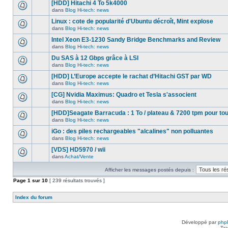
nouveau
[HDD] Hitachi 4 To 5k4000
dans
message
ce
dans
Blog Hi-tech: news
non-
Aucun
sujet.
lu
nouveau
Linux : cote de popularité d'Ubuntu décroît, Mint explose
dans
message
ce
dans
Blog Hi-tech: news
non-
Aucun
sujet.
lu
nouveau
Intel Xeon E3-1230 Sandy Bridge Benchmarks and Review
dans
message
ce
dans
Blog Hi-tech: news
non-
Aucun
sujet.
lu
nouveau
Du SAS à 12 Gbps grâce à LSI
dans
message
ce
dans
Blog Hi-tech: news
non-
Aucun
sujet.
lu
nouveau
[HDD] L’Europe accepte le rachat d’Hitachi GST par WD
dans
message
ce
dans
Blog Hi-tech: news
non-
Aucun
sujet.
lu
nouveau
[CG] Nvidia Maximus: Quadro et Tesla s'associent
dans
message
ce
dans
Blog Hi-tech: news
non-
Aucun
sujet.
lu
nouveau
[HDD]Seagate Barracuda : 1 To / plateau & 7200 tpm pour to
dans
message
ce
dans
Blog Hi-tech: news
non-
Aucun
sujet.
lu
nouveau
iGo : des piles rechargeables "alcalines" non polluantes
dans
message
ce
dans
Blog Hi-tech: news
non-
Aucun
sujet.
lu
nouveau
[VDS] HD5970 / wii
dans
message
ce
dans
Achat/Vente
non-
Aucun
sujet.
lu
nouveau
dans
Afficher les messages postés depuis :
message
ce
non-
Page
sujet.
1
sur
10
[ 239 résultats trouvés ]
lu
dans
ce
Index du forum
sujet.
Développé par
php
Tra