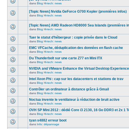
dans
message
ce
dans
Blog Hi-tech: news
non-
Aucun
sujet.
lu
nouveau
dans
[Topic News] Nvidia GeForce G700 Kepler (premiéres infos)
message
ce
non-
dans
Blog Hi-tech: news
sujet.
Aucun
lu
nouveau
dans
message
ce
[Topic News] AMD Radeon HD8000 Sea Islands (premiéres in
non-
sujet.
dans
Blog Hi-tech: news
lu
Aucun
dans
nouveau
ce
Tuer le statut d’hébergeur : copie privée dans le Cloud
message
sujet.
non-
dans
Blog Hi-tech: news
Aucun
lu
nouveau
dans
EMC VFCache, déduplication des données en flash cache
message
ce
dans
Blog Hi-tech: news
non-
sujet.
Aucun
lu
nouveau
Du Thunderbolt sur une carte Z77 en Mini ITX
dans
message
ce
dans
Blog Hi-tech: news
non-
Aucun
sujet.
lu
nouveau
NVIDIA and VMware Enhance the Virtual Desktop Experience
dans
message
ce
dans
Blog Hi-tech: news
non-
Aucun
sujet.
lu
nouveau
Intel Xeon Phi : cap sur les datacenters et stations de trav
dans
message
ce
dans
Blog Hi-tech: news
non-
Aucun
sujet.
lu
nouveau
Contrôler un ordinateur à distance grâce à Gmail
dans
message
ce
dans
Blog Hi-tech: news
non-
Aucun
sujet.
lu
nouveau
Noctua invente le ventilateur à réduction de bruit active
dans
message
ce
dans
Blog Hi-tech: news
non-
Aucun
sujet.
lu
nouveau
OVH SP Mini 2012 : dédié Core i3 2130, 16 Go DDR3 et 2x 1 T
dans
message
ce
dans
Blog Hi-tech: news
non-
Aucun
sujet.
lu
nouveau
tyan s4882 erreur boot
dans
message
ce
dans
Info: dépannage
non-
Aucun
sujet.
lu