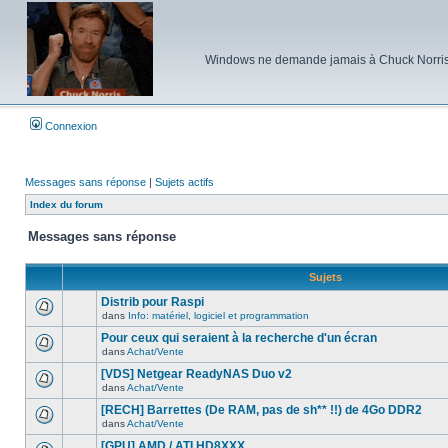
Windows ne demande jamais à Chuck Norris d'e
Connexion
Messages sans réponse
|
Sujets actifs
Index du forum
Messages sans réponse
Sujets
Distrib pour Raspi
dans
Info: matériel, logiciel et programmation
Aucun
nouveau
Pour ceux qui seraient à la recherche d'un écran
message
dans
Achat/Vente
non-
Aucun
lu
nouveau
[VDS] Netgear ReadyNAS Duo v2
dans
message
ce
dans
Achat/Vente
non-
Aucun
sujet.
lu
nouveau
[RECH] Barrettes (De RAM, pas de sh** !!) de 4Go DDR2
dans
message
ce
dans
Achat/Vente
non-
Aucun
sujet.
lu
nouveau
[GPU] AMD / ATI HD8XXX