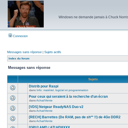
Windows ne demande jamais à Chuck Norris d'e
Connexion
Messages sans réponse
|
Sujets actifs
Index du forum
Messages sans réponse
Sujets
Distrib pour Raspi
dans
Info: matériel, logiciel et programmation
Aucun
nouveau
Pour ceux qui seraient à la recherche d'un écran
message
dans
Achat/Vente
non-
Aucun
lu
nouveau
[VDS] Netgear ReadyNAS Duo v2
dans
message
ce
dans
Achat/Vente
non-
Aucun
sujet.
lu
nouveau
[RECH] Barrettes (De RAM, pas de sh** !!) de 4Go DDR2
dans
message
ce
dans
Achat/Vente
non-
Aucun
sujet.
lu
nouveau
[GPU] AMD / ATI HD8XXX