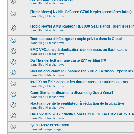
dans
message
ce
dans
Blog Hi-tech: news
non-
Aucun
sujet.
lu
nouveau
dans
[Topic News] Nvidia GeForce G700 Kepler (premiéres infos)
message
ce
non-
dans
Blog Hi-tech: news
sujet.
Aucun
lu
nouveau
dans
message
ce
[Topic News] AMD Radeon HD8000 Sea Islands (premiéres in
non-
sujet.
dans
Blog Hi-tech: news
lu
Aucun
dans
nouveau
ce
Tuer le statut d’hébergeur : copie privée dans le Cloud
message
sujet.
non-
dans
Blog Hi-tech: news
Aucun
lu
nouveau
dans
EMC VFCache, déduplication des données en flash cache
message
ce
dans
Blog Hi-tech: news
non-
sujet.
Aucun
lu
nouveau
Du Thunderbolt sur une carte Z77 en Mini ITX
dans
message
ce
dans
Blog Hi-tech: news
non-
Aucun
sujet.
lu
nouveau
NVIDIA and VMware Enhance the Virtual Desktop Experience
dans
message
ce
dans
Blog Hi-tech: news
non-
Aucun
sujet.
lu
nouveau
Intel Xeon Phi : cap sur les datacenters et stations de trav
dans
message
ce
dans
Blog Hi-tech: news
non-
Aucun
sujet.
lu
nouveau
Contrôler un ordinateur à distance grâce à Gmail
dans
message
ce
dans
Blog Hi-tech: news
non-
Aucun
sujet.
lu
nouveau
Noctua invente le ventilateur à réduction de bruit active
dans
message
ce
dans
Blog Hi-tech: news
non-
Aucun
sujet.
lu
nouveau
OVH SP Mini 2012 : dédié Core i3 2130, 16 Go DDR3 et 2x 1 T
dans
message
ce
dans
Blog Hi-tech: news
non-
Aucun
sujet.
lu
nouveau
tyan s4882 erreur boot
dans
message
ce
dans
Info: dépannage
non-
Aucun
sujet.
lu