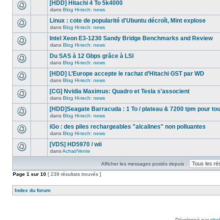
nouveau
[HDD] Hitachi 4 To 5k4000
dans
message
ce
dans
Blog Hi-tech: news
non-
Aucun
sujet.
lu
nouveau
Linux : cote de popularité d'Ubuntu décroît, Mint explose
dans
message
ce
dans
Blog Hi-tech: news
non-
Aucun
sujet.
lu
nouveau
Intel Xeon E3-1230 Sandy Bridge Benchmarks and Review
dans
message
ce
dans
Blog Hi-tech: news
non-
Aucun
sujet.
lu
nouveau
Du SAS à 12 Gbps grâce à LSI
dans
message
ce
dans
Blog Hi-tech: news
non-
Aucun
sujet.
lu
nouveau
[HDD] L’Europe accepte le rachat d’Hitachi GST par WD
dans
message
ce
dans
Blog Hi-tech: news
non-
Aucun
sujet.
lu
nouveau
[CG] Nvidia Maximus: Quadro et Tesla s'associent
dans
message
ce
dans
Blog Hi-tech: news
non-
Aucun
sujet.
lu
nouveau
[HDD]Seagate Barracuda : 1 To / plateau & 7200 tpm pour to
dans
message
ce
dans
Blog Hi-tech: news
non-
Aucun
sujet.
lu
nouveau
iGo : des piles rechargeables "alcalines" non polluantes
dans
message
ce
dans
Blog Hi-tech: news
non-
Aucun
sujet.
lu
nouveau
[VDS] HD5970 / wii
dans
message
ce
dans
Achat/Vente
non-
Aucun
sujet.
lu
nouveau
dans
Afficher les messages postés depuis :
message
ce
non-
Page
sujet.
1
sur
10
[ 239 résultats trouvés ]
lu
dans
ce
Index du forum
sujet.
Développé par
php