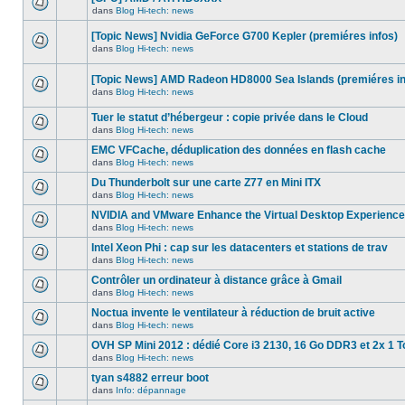
dans
message
ce
dans
Blog Hi-tech: news
non-
Aucun
sujet.
lu
nouveau
dans
[Topic News] Nvidia GeForce G700 Kepler (premiéres infos)
message
ce
non-
dans
Blog Hi-tech: news
sujet.
Aucun
lu
nouveau
dans
message
ce
[Topic News] AMD Radeon HD8000 Sea Islands (premiéres in
non-
sujet.
dans
Blog Hi-tech: news
lu
Aucun
dans
nouveau
ce
Tuer le statut d’hébergeur : copie privée dans le Cloud
message
sujet.
non-
dans
Blog Hi-tech: news
Aucun
lu
nouveau
dans
EMC VFCache, déduplication des données en flash cache
message
ce
dans
Blog Hi-tech: news
non-
sujet.
Aucun
lu
nouveau
Du Thunderbolt sur une carte Z77 en Mini ITX
dans
message
ce
dans
Blog Hi-tech: news
non-
Aucun
sujet.
lu
nouveau
NVIDIA and VMware Enhance the Virtual Desktop Experience
dans
message
ce
dans
Blog Hi-tech: news
non-
Aucun
sujet.
lu
nouveau
Intel Xeon Phi : cap sur les datacenters et stations de trav
dans
message
ce
dans
Blog Hi-tech: news
non-
Aucun
sujet.
lu
nouveau
Contrôler un ordinateur à distance grâce à Gmail
dans
message
ce
dans
Blog Hi-tech: news
non-
Aucun
sujet.
lu
nouveau
Noctua invente le ventilateur à réduction de bruit active
dans
message
ce
dans
Blog Hi-tech: news
non-
Aucun
sujet.
lu
nouveau
OVH SP Mini 2012 : dédié Core i3 2130, 16 Go DDR3 et 2x 1 T
dans
message
ce
dans
Blog Hi-tech: news
non-
Aucun
sujet.
lu
nouveau
tyan s4882 erreur boot
dans
message
ce
dans
Info: dépannage
non-
Aucun
sujet.
lu