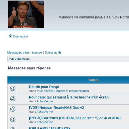
Windows ne demande jamais à Chuck Norris d'e
Connexion
Messages sans réponse
|
Sujets actifs
Index du forum
Messages sans réponse
Sujets
Distrib pour Raspi
dans
Info: matériel, logiciel et programmation
Aucun
nouveau
Pour ceux qui seraient à la recherche d'un écran
message
dans
Achat/Vente
non-
Aucun
lu
nouveau
[VDS] Netgear ReadyNAS Duo v2
dans
message
ce
dans
Achat/Vente
non-
Aucun
sujet.
lu
nouveau
[RECH] Barrettes (De RAM, pas de sh** !!) de 4Go DDR2
dans
message
ce
dans
Achat/Vente
non-
Aucun
sujet.
lu
nouveau
[GPU] AMD / ATI HD8XXX