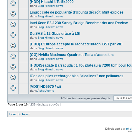
nouveau
[HDD] Hitachi 4 To 5k4000
dans
message
ce
dans
Blog Hi-tech: news
non-
Aucun
sujet.
lu
nouveau
Linux : cote de popularité d'Ubuntu décroît, Mint explose
dans
message
ce
dans
Blog Hi-tech: news
non-
Aucun
sujet.
lu
nouveau
Intel Xeon E3-1230 Sandy Bridge Benchmarks and Review
dans
message
ce
dans
Blog Hi-tech: news
non-
Aucun
sujet.
lu
nouveau
Du SAS à 12 Gbps grâce à LSI
dans
message
ce
dans
Blog Hi-tech: news
non-
Aucun
sujet.
lu
nouveau
[HDD] L’Europe accepte le rachat d’Hitachi GST par WD
dans
message
ce
dans
Blog Hi-tech: news
non-
Aucun
sujet.
lu
nouveau
[CG] Nvidia Maximus: Quadro et Tesla s'associent
dans
message
ce
dans
Blog Hi-tech: news
non-
Aucun
sujet.
lu
nouveau
[HDD]Seagate Barracuda : 1 To / plateau & 7200 tpm pour to
dans
message
ce
dans
Blog Hi-tech: news
non-
Aucun
sujet.
lu
nouveau
iGo : des piles rechargeables "alcalines" non polluantes
dans
message
ce
dans
Blog Hi-tech: news
non-
Aucun
sujet.
lu
nouveau
[VDS] HD5970 / wii
dans
message
ce
dans
Achat/Vente
non-
Aucun
sujet.
lu
nouveau
dans
Afficher les messages postés depuis :
message
ce
non-
Page
sujet.
1
sur
10
[ 239 résultats trouvés ]
lu
dans
ce
Index du forum
sujet.
Développé par
php
Tra