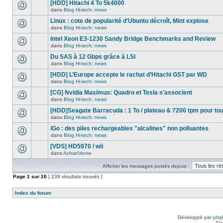
nouveau
[HDD] Hitachi 4 To 5k4000
dans
message
ce
dans
Blog Hi-tech: news
non-
Aucun
sujet.
lu
nouveau
Linux : cote de popularité d'Ubuntu décroît, Mint explose
dans
message
ce
dans
Blog Hi-tech: news
non-
Aucun
sujet.
lu
nouveau
Intel Xeon E3-1230 Sandy Bridge Benchmarks and Review
dans
message
ce
dans
Blog Hi-tech: news
non-
Aucun
sujet.
lu
nouveau
Du SAS à 12 Gbps grâce à LSI
dans
message
ce
dans
Blog Hi-tech: news
non-
Aucun
sujet.
lu
nouveau
[HDD] L’Europe accepte le rachat d’Hitachi GST par WD
dans
message
ce
dans
Blog Hi-tech: news
non-
Aucun
sujet.
lu
nouveau
[CG] Nvidia Maximus: Quadro et Tesla s'associent
dans
message
ce
dans
Blog Hi-tech: news
non-
Aucun
sujet.
lu
nouveau
[HDD]Seagate Barracuda : 1 To / plateau & 7200 tpm pour to
dans
message
ce
dans
Blog Hi-tech: news
non-
Aucun
sujet.
lu
nouveau
iGo : des piles rechargeables "alcalines" non polluantes
dans
message
ce
dans
Blog Hi-tech: news
non-
Aucun
sujet.
lu
nouveau
[VDS] HD5970 / wii
dans
message
ce
dans
Achat/Vente
non-
Aucun
sujet.
lu
nouveau
dans
Afficher les messages postés depuis :
message
ce
non-
Page
sujet.
1
sur
10
[ 239 résultats trouvés ]
lu
dans
ce
Index du forum
sujet.
Développé par
php
Tra