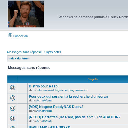
Windows ne demande jamais à Chuck Norris d'e
Connexion
Messages sans réponse
|
Sujets actifs
Index du forum
Messages sans réponse
Sujets
Distrib pour Raspi
dans
Info: matériel, logiciel et programmation
Aucun
nouveau
Pour ceux qui seraient à la recherche d'un écran
message
dans
Achat/Vente
non-
Aucun
lu
nouveau
[VDS] Netgear ReadyNAS Duo v2
dans
message
ce
dans
Achat/Vente
non-
Aucun
sujet.
lu
nouveau
[RECH] Barrettes (De RAM, pas de sh** !!) de 4Go DDR2
dans
message
ce
dans
Achat/Vente
non-
Aucun
sujet.
lu
nouveau
[GPU] AMD / ATI HD8XXX