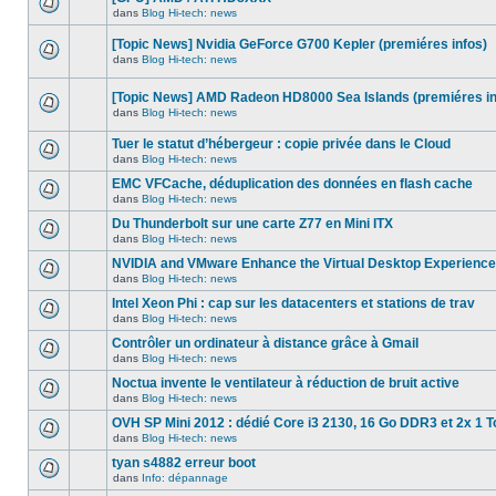
dans
message
ce
dans
Blog Hi-tech: news
non-
Aucun
sujet.
lu
nouveau
dans
[Topic News] Nvidia GeForce G700 Kepler (premiéres infos)
message
ce
non-
dans
Blog Hi-tech: news
sujet.
Aucun
lu
nouveau
dans
message
ce
[Topic News] AMD Radeon HD8000 Sea Islands (premiéres in
non-
sujet.
dans
Blog Hi-tech: news
lu
Aucun
dans
nouveau
ce
Tuer le statut d’hébergeur : copie privée dans le Cloud
message
sujet.
non-
dans
Blog Hi-tech: news
Aucun
lu
nouveau
dans
EMC VFCache, déduplication des données en flash cache
message
ce
dans
Blog Hi-tech: news
non-
sujet.
Aucun
lu
nouveau
Du Thunderbolt sur une carte Z77 en Mini ITX
dans
message
ce
dans
Blog Hi-tech: news
non-
Aucun
sujet.
lu
nouveau
NVIDIA and VMware Enhance the Virtual Desktop Experience
dans
message
ce
dans
Blog Hi-tech: news
non-
Aucun
sujet.
lu
nouveau
Intel Xeon Phi : cap sur les datacenters et stations de trav
dans
message
ce
dans
Blog Hi-tech: news
non-
Aucun
sujet.
lu
nouveau
Contrôler un ordinateur à distance grâce à Gmail
dans
message
ce
dans
Blog Hi-tech: news
non-
Aucun
sujet.
lu
nouveau
Noctua invente le ventilateur à réduction de bruit active
dans
message
ce
dans
Blog Hi-tech: news
non-
Aucun
sujet.
lu
nouveau
OVH SP Mini 2012 : dédié Core i3 2130, 16 Go DDR3 et 2x 1 T
dans
message
ce
dans
Blog Hi-tech: news
non-
Aucun
sujet.
lu
nouveau
tyan s4882 erreur boot
dans
message
ce
dans
Info: dépannage
non-
Aucun
sujet.
lu