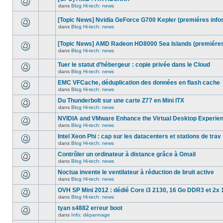
dans
message
ce
dans
Blog Hi-tech: news
non-
Aucun
sujet.
lu
nouveau
dans
[Topic News] Nvidia GeForce G700 Kepler (premiéres info
message
ce
non-
dans
Blog Hi-tech: news
sujet.
Aucun
lu
nouveau
dans
message
ce
[Topic News] AMD Radeon HD8000 Sea Islands (premiéres
non-
sujet.
dans
Blog Hi-tech: news
lu
Aucun
dans
nouveau
ce
Tuer le statut d’hébergeur : copie privée dans le Cloud
message
sujet.
non-
dans
Blog Hi-tech: news
Aucun
lu
nouveau
dans
EMC VFCache, déduplication des données en flash cache
message
ce
dans
Blog Hi-tech: news
non-
sujet.
Aucun
lu
nouveau
Du Thunderbolt sur une carte Z77 en Mini ITX
dans
message
ce
dans
Blog Hi-tech: news
non-
Aucun
sujet.
lu
nouveau
NVIDIA and VMware Enhance the Virtual Desktop Experie
dans
message
ce
dans
Blog Hi-tech: news
non-
Aucun
sujet.
lu
nouveau
Intel Xeon Phi : cap sur les datacenters et stations de trav
dans
message
ce
dans
Blog Hi-tech: news
non-
Aucun
sujet.
lu
nouveau
Contrôler un ordinateur à distance grâce à Gmail
dans
message
ce
dans
Blog Hi-tech: news
non-
Aucun
sujet.
lu
nouveau
Noctua invente le ventilateur à réduction de bruit active
dans
message
ce
dans
Blog Hi-tech: news
non-
Aucun
sujet.
lu
nouveau
OVH SP Mini 2012 : dédié Core i3 2130, 16 Go DDR3 et 2x 
dans
message
ce
dans
Blog Hi-tech: news
non-
Aucun
sujet.
lu
nouveau
tyan s4882 erreur boot
dans
message
ce
dans
Info: dépannage
non-
Aucun
sujet.
lu