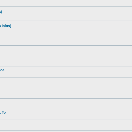
s)
 infos)
nce
1 To