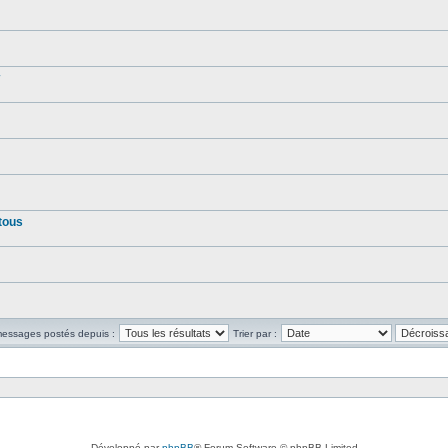
tous
 messages postés depuis :
Trier par :
Développé par
phpBB
® Forum Software © phpBB Limited