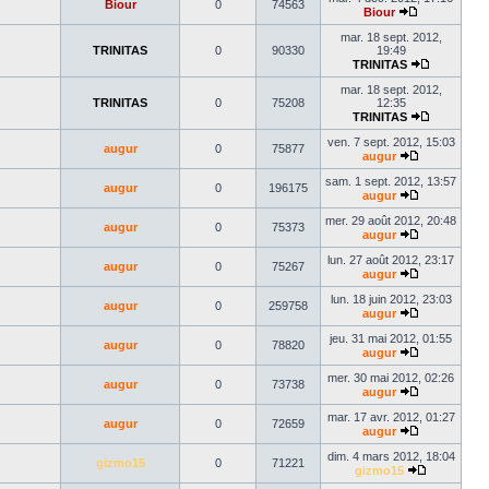
Biour
0
74563
dernier
Biour
Voir
message
le
mar. 18 sept. 2012,
dernier
TRINITAS
0
90330
19:49
message
TRINITAS
Voir
le
mar. 18 sept. 2012,
dernier
TRINITAS
0
75208
12:35
message
TRINITAS
Voir
le
ven. 7 sept. 2012, 15:03
augur
0
75877
dernier
augur
Voir
message
le
sam. 1 sept. 2012, 13:57
augur
0
196175
dernier
augur
message
Voir
le
mer. 29 août 2012, 20:48
augur
0
75373
dernier
augur
message
Voir
le
lun. 27 août 2012, 23:17
augur
0
75267
dernier
augur
message
Voir
le
lun. 18 juin 2012, 23:03
augur
0
259758
dernier
augur
message
Voir
le
jeu. 31 mai 2012, 01:55
augur
0
78820
dernier
augur
message
Voir
le
mer. 30 mai 2012, 02:26
augur
0
73738
dernier
augur
message
Voir
le
mar. 17 avr. 2012, 01:27
augur
0
72659
dernier
augur
message
Voir
le
dim. 4 mars 2012, 18:04
gizmo15
0
71221
dernier
gizmo15
message
Voir