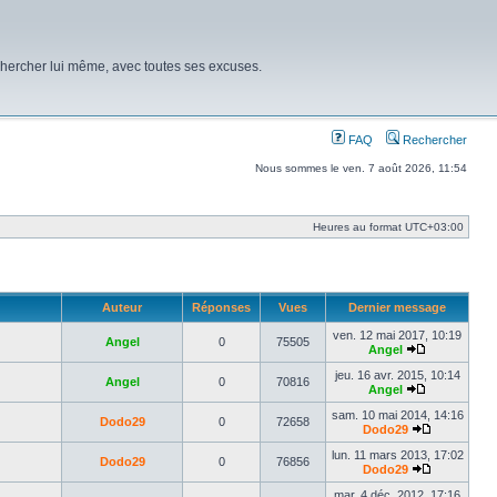
chercher lui même, avec toutes ses excuses.
FAQ
Rechercher
Nous sommes le ven. 7 août 2026, 11:54
Heures au format
UTC+03:00
Auteur
Réponses
Vues
Dernier message
ven. 12 mai 2017, 10:19
Angel
0
75505
Angel
Voir
le
jeu. 16 avr. 2015, 10:14
Angel
0
70816
dernier
Angel
message
Voir
le
sam. 10 mai 2014, 14:16
Dodo29
0
72658
dernier
Dodo29
message
Voir
le
lun. 11 mars 2013, 17:02
Dodo29
0
76856
dernier
Dodo29
message
Voir
le
mar. 4 déc. 2012, 17:16