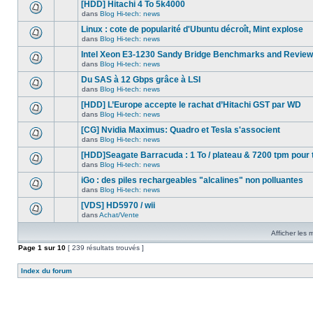
nouveau
[HDD] Hitachi 4 To 5k4000
dans
message
ce
dans
Blog Hi-tech: news
non-
Aucun
sujet.
lu
nouveau
Linux : cote de popularité d'Ubuntu décroît, Mint explose
dans
message
ce
dans
Blog Hi-tech: news
non-
Aucun
sujet.
lu
nouveau
Intel Xeon E3-1230 Sandy Bridge Benchmarks and Review
dans
message
ce
dans
Blog Hi-tech: news
non-
Aucun
sujet.
lu
nouveau
Du SAS à 12 Gbps grâce à LSI
dans
message
ce
dans
Blog Hi-tech: news
non-
Aucun
sujet.
lu
nouveau
[HDD] L’Europe accepte le rachat d’Hitachi GST par WD
dans
message
ce
dans
Blog Hi-tech: news
non-
Aucun
sujet.
lu
nouveau
[CG] Nvidia Maximus: Quadro et Tesla s'associent
dans
message
ce
dans
Blog Hi-tech: news
non-
Aucun
sujet.
lu
nouveau
[HDD]Seagate Barracuda : 1 To / plateau & 7200 tpm pour 
dans
message
ce
dans
Blog Hi-tech: news
non-
Aucun
sujet.
lu
nouveau
iGo : des piles rechargeables "alcalines" non polluantes
dans
message
ce
dans
Blog Hi-tech: news
non-
Aucun
sujet.
lu
nouveau
[VDS] HD5970 / wii
dans
message
ce
dans
Achat/Vente
non-
Aucun
sujet.
lu
nouveau
dans
Afficher les
message
ce
non-
Page
1
sur
sujet.
10
[ 239 résultats trouvés ]
lu
dans
ce
Index du forum
sujet.