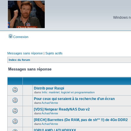
Windows ne 
Connexion
Messages sans réponse
|
Sujets actifs
Index du forum
Messages sans réponse
Distrib pour Raspi
dans
Info: matériel, logiciel et programmation
Aucun
nouveau
Pour ceux qui seraient à la recherche d'un écran
message
dans
Achat/Vente
non-
Aucun
lu
nouveau
[VDS] Netgear ReadyNAS Duo v2
dans
message
ce
dans
Achat/Vente
non-
Aucun
sujet.
lu
nouveau
[RECH] Barrettes (De RAM, pas de sh** !!) de 4Go DDR2
dans
message
ce
dans
Achat/Vente
non-
Aucun
sujet.
lu
nouveau
[GPU] AMD / ATI HD8XXX