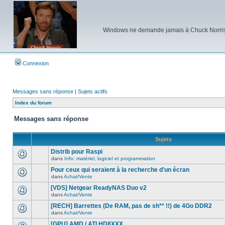
Windows ne demande jamais à Chuck Norris d'e
Connexion
Messages sans réponse
|
Sujets actifs
Index du forum
Messages sans réponse
Sujets
Distrib pour Raspi
dans
Info: matériel, logiciel et programmation
Aucun
nouveau
Pour ceux qui seraient à la recherche d'un écran
message
dans
Achat/Vente
non-
Aucun
lu
nouveau
[VDS] Netgear ReadyNAS Duo v2
dans
message
ce
dans
Achat/Vente
non-
Aucun
sujet.
lu
nouveau
[RECH] Barrettes (De RAM, pas de sh** !!) de 4Go DDR2
dans
message
ce
dans
Achat/Vente
non-
Aucun
sujet.
lu
nouveau
[GPU] AMD / ATI HD8XXX