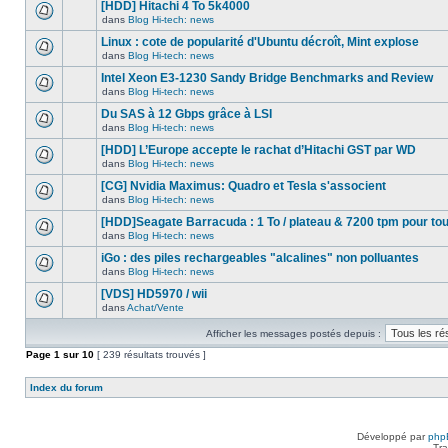
nouveau
[HDD] Hitachi 4 To 5k4000
dans
message
ce
dans
Blog Hi-tech: news
non-
Aucun
sujet.
lu
nouveau
Linux : cote de popularité d'Ubuntu décroît, Mint explose
dans
message
ce
dans
Blog Hi-tech: news
non-
Aucun
sujet.
lu
nouveau
Intel Xeon E3-1230 Sandy Bridge Benchmarks and Review
dans
message
ce
dans
Blog Hi-tech: news
non-
Aucun
sujet.
lu
nouveau
Du SAS à 12 Gbps grâce à LSI
dans
message
ce
dans
Blog Hi-tech: news
non-
Aucun
sujet.
lu
nouveau
[HDD] L’Europe accepte le rachat d’Hitachi GST par WD
dans
message
ce
dans
Blog Hi-tech: news
non-
Aucun
sujet.
lu
nouveau
[CG] Nvidia Maximus: Quadro et Tesla s'associent
dans
message
ce
dans
Blog Hi-tech: news
non-
Aucun
sujet.
lu
nouveau
[HDD]Seagate Barracuda : 1 To / plateau & 7200 tpm pour to
dans
message
ce
dans
Blog Hi-tech: news
non-
Aucun
sujet.
lu
nouveau
iGo : des piles rechargeables "alcalines" non polluantes
dans
message
ce
dans
Blog Hi-tech: news
non-
Aucun
sujet.
lu
nouveau
[VDS] HD5970 / wii
dans
message
ce
dans
Achat/Vente
non-
Aucun
sujet.
lu
nouveau
dans
Afficher les messages postés depuis :
message
ce
non-
Page
sujet.
1
sur
10
[ 239 résultats trouvés ]
lu
dans
ce
Index du forum
sujet.
Développé par
php
Tra