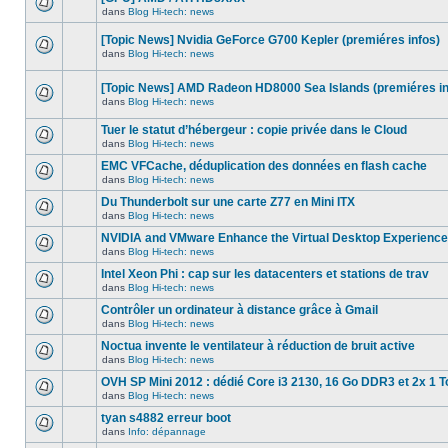
dans
message
ce
dans
Blog Hi-tech: news
non-
Aucun
sujet.
lu
nouveau
dans
[Topic News] Nvidia GeForce G700 Kepler (premiéres infos)
message
ce
non-
dans
Blog Hi-tech: news
sujet.
Aucun
lu
nouveau
dans
message
ce
[Topic News] AMD Radeon HD8000 Sea Islands (premiéres in
non-
sujet.
dans
Blog Hi-tech: news
lu
Aucun
dans
nouveau
ce
Tuer le statut d’hébergeur : copie privée dans le Cloud
message
sujet.
non-
dans
Blog Hi-tech: news
Aucun
lu
nouveau
dans
EMC VFCache, déduplication des données en flash cache
message
ce
dans
Blog Hi-tech: news
non-
sujet.
Aucun
lu
nouveau
Du Thunderbolt sur une carte Z77 en Mini ITX
dans
message
ce
dans
Blog Hi-tech: news
non-
Aucun
sujet.
lu
nouveau
NVIDIA and VMware Enhance the Virtual Desktop Experience
dans
message
ce
dans
Blog Hi-tech: news
non-
Aucun
sujet.
lu
nouveau
Intel Xeon Phi : cap sur les datacenters et stations de trav
dans
message
ce
dans
Blog Hi-tech: news
non-
Aucun
sujet.
lu
nouveau
Contrôler un ordinateur à distance grâce à Gmail
dans
message
ce
dans
Blog Hi-tech: news
non-
Aucun
sujet.
lu
nouveau
Noctua invente le ventilateur à réduction de bruit active
dans
message
ce
dans
Blog Hi-tech: news
non-
Aucun
sujet.
lu
nouveau
OVH SP Mini 2012 : dédié Core i3 2130, 16 Go DDR3 et 2x 1 T
dans
message
ce
dans
Blog Hi-tech: news
non-
Aucun
sujet.
lu
nouveau
tyan s4882 erreur boot
dans
message
ce
dans
Info: dépannage
non-
Aucun
sujet.
lu