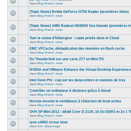
dans
message
ce
dans
Blog Hi-tech: news
non-
Aucun
sujet.
lu
nouveau
dans
[Topic News] Nvidia GeForce G700 Kepler (premiéres infos)
message
ce
non-
dans
Blog Hi-tech: news
sujet.
Aucun
lu
nouveau
dans
message
ce
[Topic News] AMD Radeon HD8000 Sea Islands (premiéres in
non-
sujet.
dans
Blog Hi-tech: news
lu
Aucun
dans
nouveau
ce
Tuer le statut d’hébergeur : copie privée dans le Cloud
message
sujet.
non-
dans
Blog Hi-tech: news
Aucun
lu
nouveau
dans
EMC VFCache, déduplication des données en flash cache
message
ce
dans
Blog Hi-tech: news
non-
sujet.
Aucun
lu
nouveau
Du Thunderbolt sur une carte Z77 en Mini ITX
dans
message
ce
dans
Blog Hi-tech: news
non-
Aucun
sujet.
lu
nouveau
NVIDIA and VMware Enhance the Virtual Desktop Experience
dans
message
ce
dans
Blog Hi-tech: news
non-
Aucun
sujet.
lu
nouveau
Intel Xeon Phi : cap sur les datacenters et stations de trav
dans
message
ce
dans
Blog Hi-tech: news
non-
Aucun
sujet.
lu
nouveau
Contrôler un ordinateur à distance grâce à Gmail
dans
message
ce
dans
Blog Hi-tech: news
non-
Aucun
sujet.
lu
nouveau
Noctua invente le ventilateur à réduction de bruit active
dans
message
ce
dans
Blog Hi-tech: news
non-
Aucun
sujet.
lu
nouveau
OVH SP Mini 2012 : dédié Core i3 2130, 16 Go DDR3 et 2x 1 T
dans
message
ce
dans
Blog Hi-tech: news
non-
Aucun
sujet.
lu
nouveau
tyan s4882 erreur boot
dans
message
ce
dans
Info: dépannage
non-
Aucun
sujet.
lu