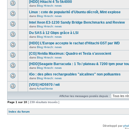
nouveau
[HDD] Hitachi 4 To 5k4000
dans
message
ce
dans
Blog Hi-tech: news
non-
Aucun
sujet.
lu
nouveau
Linux : cote de popularité d'Ubuntu décroît, Mint explose
dans
message
ce
dans
Blog Hi-tech: news
non-
Aucun
sujet.
lu
nouveau
Intel Xeon E3-1230 Sandy Bridge Benchmarks and Review
dans
message
ce
dans
Blog Hi-tech: news
non-
Aucun
sujet.
lu
nouveau
Du SAS à 12 Gbps grâce à LSI
dans
message
ce
dans
Blog Hi-tech: news
non-
Aucun
sujet.
lu
nouveau
[HDD] L’Europe accepte le rachat d’Hitachi GST par WD
dans
message
ce
dans
Blog Hi-tech: news
non-
Aucun
sujet.
lu
nouveau
[CG] Nvidia Maximus: Quadro et Tesla s'associent
dans
message
ce
dans
Blog Hi-tech: news
non-
Aucun
sujet.
lu
nouveau
[HDD]Seagate Barracuda : 1 To / plateau & 7200 tpm pour to
dans
message
ce
dans
Blog Hi-tech: news
non-
Aucun
sujet.
lu
nouveau
iGo : des piles rechargeables "alcalines" non polluantes
dans
message
ce
dans
Blog Hi-tech: news
non-
Aucun
sujet.
lu
nouveau
[VDS] HD5970 / wii
dans
message
ce
dans
Achat/Vente
non-
Aucun
sujet.
lu
nouveau
dans
Afficher les messages postés depuis :
message
ce
non-
Page
sujet.
1
sur
10
[ 239 résultats trouvés ]
lu
dans
ce
Index du forum
sujet.
Développé par
php
Tra