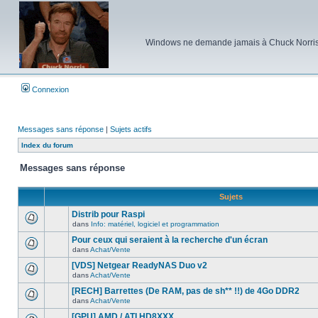
Windows ne demande jamais à Chuck Norris d'e
Connexion
Messages sans réponse
|
Sujets actifs
Index du forum
Messages sans réponse
Sujets
Distrib pour Raspi
dans
Info: matériel, logiciel et programmation
Aucun
nouveau
Pour ceux qui seraient à la recherche d'un écran
message
dans
Achat/Vente
non-
Aucun
lu
nouveau
[VDS] Netgear ReadyNAS Duo v2
dans
message
ce
dans
Achat/Vente
non-
Aucun
sujet.
lu
nouveau
[RECH] Barrettes (De RAM, pas de sh** !!) de 4Go DDR2
dans
message
ce
dans
Achat/Vente
non-
Aucun
sujet.
lu
nouveau
[GPU] AMD / ATI HD8XXX