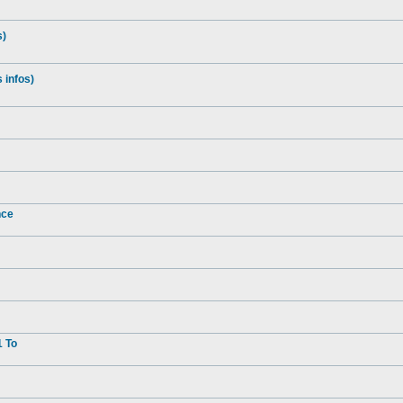
s)
 infos)
nce
1 To