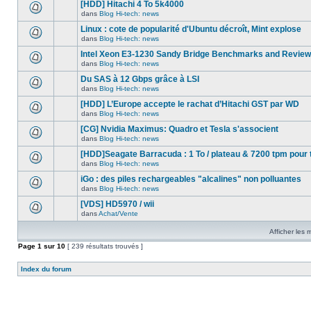
nouveau
[HDD] Hitachi 4 To 5k4000
dans
message
ce
dans
Blog Hi-tech: news
non-
Aucun
sujet.
lu
nouveau
Linux : cote de popularité d'Ubuntu décroît, Mint explose
dans
message
ce
dans
Blog Hi-tech: news
non-
Aucun
sujet.
lu
nouveau
Intel Xeon E3-1230 Sandy Bridge Benchmarks and Review
dans
message
ce
dans
Blog Hi-tech: news
non-
Aucun
sujet.
lu
nouveau
Du SAS à 12 Gbps grâce à LSI
dans
message
ce
dans
Blog Hi-tech: news
non-
Aucun
sujet.
lu
nouveau
[HDD] L’Europe accepte le rachat d’Hitachi GST par WD
dans
message
ce
dans
Blog Hi-tech: news
non-
Aucun
sujet.
lu
nouveau
[CG] Nvidia Maximus: Quadro et Tesla s'associent
dans
message
ce
dans
Blog Hi-tech: news
non-
Aucun
sujet.
lu
nouveau
[HDD]Seagate Barracuda : 1 To / plateau & 7200 tpm pour 
dans
message
ce
dans
Blog Hi-tech: news
non-
Aucun
sujet.
lu
nouveau
iGo : des piles rechargeables "alcalines" non polluantes
dans
message
ce
dans
Blog Hi-tech: news
non-
Aucun
sujet.
lu
nouveau
[VDS] HD5970 / wii
dans
message
ce
dans
Achat/Vente
non-
Aucun
sujet.
lu
nouveau
dans
Afficher les
message
ce
non-
Page
1
sur
sujet.
10
[ 239 résultats trouvés ]
lu
dans
ce
Index du forum
sujet.