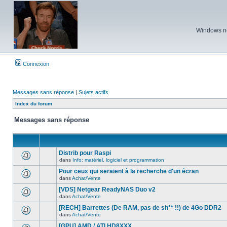
Windows ne 
Connexion
Messages sans réponse
|
Sujets actifs
Index du forum
Messages sans réponse
Distrib pour Raspi
dans
Info: matériel, logiciel et programmation
Aucun
nouveau
Pour ceux qui seraient à la recherche d'un écran
message
dans
Achat/Vente
non-
Aucun
lu
nouveau
[VDS] Netgear ReadyNAS Duo v2
dans
message
ce
dans
Achat/Vente
non-
Aucun
sujet.
lu
nouveau
[RECH] Barrettes (De RAM, pas de sh** !!) de 4Go DDR2
dans
message
ce
dans
Achat/Vente
non-
Aucun
sujet.
lu
nouveau
[GPU] AMD / ATI HD8XXX