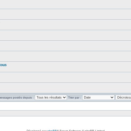
tous
 messages postés depuis :
Trier par :
Développé par
phpBB
® Forum Software © phpBB Limited