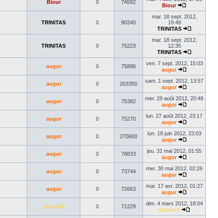
Biour
0
74592
dernier
Biour
Voir
message
le
mar. 18 sept. 2012,
dernier
TRINITAS
0
90340
19:49
message
TRINITAS
Voir
le
mar. 18 sept. 2012,
dernier
TRINITAS
0
75223
12:35
message
TRINITAS
Voir
le
ven. 7 sept. 2012, 15:03
augur
0
75886
dernier
augur
Voir
message
le
sam. 1 sept. 2012, 13:57
augur
0
203350
dernier
augur
message
Voir
le
mer. 29 août 2012, 20:48
augur
0
75382
dernier
augur
message
Voir
le
lun. 27 août 2012, 23:17
augur
0
75270
dernier
augur
message
Voir
le
lun. 18 juin 2012, 23:03
augur
0
270600
dernier
augur
message
Voir
le
jeu. 31 mai 2012, 01:55
augur
0
78833
dernier
augur
message
Voir
le
mer. 30 mai 2012, 02:26
augur
0
73744
dernier
augur
message
Voir
le
mar. 17 avr. 2012, 01:27
augur
0
72663
dernier
augur
message
Voir
le
dim. 4 mars 2012, 18:04
gizmo15
0
71229
dernier
gizmo15
message
Voir