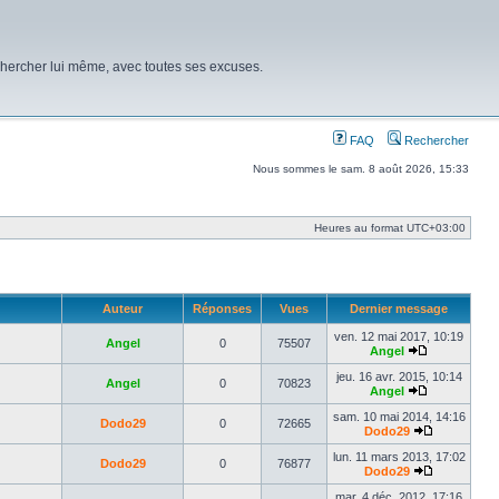
chercher lui même, avec toutes ses excuses.
FAQ
Rechercher
Nous sommes le sam. 8 août 2026, 15:33
Heures au format
UTC+03:00
Auteur
Réponses
Vues
Dernier message
ven. 12 mai 2017, 10:19
Angel
0
75507
Angel
Voir
le
jeu. 16 avr. 2015, 10:14
Angel
0
70823
dernier
Angel
message
Voir
le
sam. 10 mai 2014, 14:16
Dodo29
0
72665
dernier
Dodo29
message
Voir
le
lun. 11 mars 2013, 17:02
Dodo29
0
76877
dernier
Dodo29
message
Voir
le
mar. 4 déc. 2012, 17:16