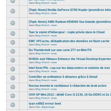
dans
message
ce
dans
Blog Hi-tech: news
non-
Aucun
sujet.
lu
nouveau
dans
[Topic News] Nvidia GeForce G700 Kepler (premiéres info
message
ce
non-
dans
Blog Hi-tech: news
sujet.
Aucun
lu
nouveau
dans
message
ce
[Topic News] AMD Radeon HD8000 Sea Islands (premiéres
non-
sujet.
dans
Blog Hi-tech: news
lu
Aucun
dans
nouveau
ce
Tuer le statut d’hébergeur : copie privée dans le Cloud
message
sujet.
non-
dans
Blog Hi-tech: news
Aucun
lu
nouveau
dans
EMC VFCache, déduplication des données en flash cache
message
ce
dans
Blog Hi-tech: news
non-
sujet.
Aucun
lu
nouveau
Du Thunderbolt sur une carte Z77 en Mini ITX
dans
message
ce
dans
Blog Hi-tech: news
non-
Aucun
sujet.
lu
nouveau
NVIDIA and VMware Enhance the Virtual Desktop Experie
dans
message
ce
dans
Blog Hi-tech: news
non-
Aucun
sujet.
lu
nouveau
Intel Xeon Phi : cap sur les datacenters et stations de trav
dans
message
ce
dans
Blog Hi-tech: news
non-
Aucun
sujet.
lu
nouveau
Contrôler un ordinateur à distance grâce à Gmail
dans
message
ce
dans
Blog Hi-tech: news
non-
Aucun
sujet.
lu
nouveau
Noctua invente le ventilateur à réduction de bruit active
dans
message
ce
dans
Blog Hi-tech: news
non-
Aucun
sujet.
lu
nouveau
OVH SP Mini 2012 : dédié Core i3 2130, 16 Go DDR3 et 2x 
dans
message
ce
dans
Blog Hi-tech: news
non-
Aucun
sujet.
lu
nouveau
tyan s4882 erreur boot
dans
message
ce
dans
Info: dépannage
non-
Aucun
sujet.
lu