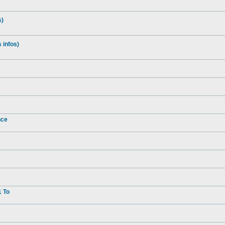
s)
 infos)
nce
1 To