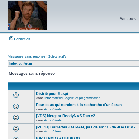
Windows ne 
Connexion
Messages sans réponse
|
Sujets actifs
Index du forum
Messages sans réponse
Distrib pour Raspi
dans
Info: matériel, logiciel et programmation
Aucun
nouveau
Pour ceux qui seraient à la recherche d'un écran
message
dans
Achat/Vente
non-
Aucun
lu
nouveau
[VDS] Netgear ReadyNAS Duo v2
dans
message
ce
dans
Achat/Vente
non-
Aucun
sujet.
lu
nouveau
[RECH] Barrettes (De RAM, pas de sh** !!) de 4Go DDR2
dans
message
ce
dans
Achat/Vente
non-
Aucun
sujet.
lu
nouveau
[GPU] AMD / ATI HD8XXX