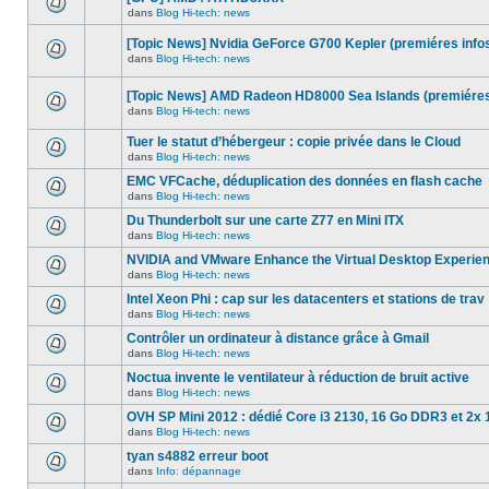
dans
message
ce
dans
Blog Hi-tech: news
non-
Aucun
sujet.
lu
nouveau
dans
[Topic News] Nvidia GeForce G700 Kepler (premiéres info
message
ce
non-
dans
Blog Hi-tech: news
sujet.
Aucun
lu
nouveau
dans
message
ce
[Topic News] AMD Radeon HD8000 Sea Islands (premiéres
non-
sujet.
dans
Blog Hi-tech: news
lu
Aucun
dans
nouveau
ce
Tuer le statut d’hébergeur : copie privée dans le Cloud
message
sujet.
non-
dans
Blog Hi-tech: news
Aucun
lu
nouveau
dans
EMC VFCache, déduplication des données en flash cache
message
ce
dans
Blog Hi-tech: news
non-
sujet.
Aucun
lu
nouveau
Du Thunderbolt sur une carte Z77 en Mini ITX
dans
message
ce
dans
Blog Hi-tech: news
non-
Aucun
sujet.
lu
nouveau
NVIDIA and VMware Enhance the Virtual Desktop Experie
dans
message
ce
dans
Blog Hi-tech: news
non-
Aucun
sujet.
lu
nouveau
Intel Xeon Phi : cap sur les datacenters et stations de trav
dans
message
ce
dans
Blog Hi-tech: news
non-
Aucun
sujet.
lu
nouveau
Contrôler un ordinateur à distance grâce à Gmail
dans
message
ce
dans
Blog Hi-tech: news
non-
Aucun
sujet.
lu
nouveau
Noctua invente le ventilateur à réduction de bruit active
dans
message
ce
dans
Blog Hi-tech: news
non-
Aucun
sujet.
lu
nouveau
OVH SP Mini 2012 : dédié Core i3 2130, 16 Go DDR3 et 2x 
dans
message
ce
dans
Blog Hi-tech: news
non-
Aucun
sujet.
lu
nouveau
tyan s4882 erreur boot
dans
message
ce
dans
Info: dépannage
non-
Aucun
sujet.
lu