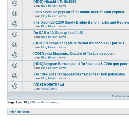
nouveau
[HDD] Hitachi 4 To 5k4000
dans
message
ce
dans
Blog Hi-tech: news
non-
Aucun
sujet.
lu
nouveau
Linux : cote de popularité d'Ubuntu décroît, Mint explose
dans
message
ce
dans
Blog Hi-tech: news
non-
Aucun
sujet.
lu
nouveau
Intel Xeon E3-1230 Sandy Bridge Benchmarks and Review
dans
message
ce
dans
Blog Hi-tech: news
non-
Aucun
sujet.
lu
nouveau
Du SAS à 12 Gbps grâce à LSI
dans
message
ce
dans
Blog Hi-tech: news
non-
Aucun
sujet.
lu
nouveau
[HDD] L’Europe accepte le rachat d’Hitachi GST par WD
dans
message
ce
dans
Blog Hi-tech: news
non-
Aucun
sujet.
lu
nouveau
[CG] Nvidia Maximus: Quadro et Tesla s'associent
dans
message
ce
dans
Blog Hi-tech: news
non-
Aucun
sujet.
lu
nouveau
[HDD]Seagate Barracuda : 1 To / plateau & 7200 tpm pour 
dans
message
ce
dans
Blog Hi-tech: news
non-
Aucun
sujet.
lu
nouveau
iGo : des piles rechargeables "alcalines" non polluantes
dans
message
ce
dans
Blog Hi-tech: news
non-
Aucun
sujet.
lu
nouveau
[VDS] HD5970 / wii
dans
message
ce
dans
Achat/Vente
non-
Aucun
sujet.
lu
nouveau
dans
Afficher les
message
ce
non-
Page
1
sur
sujet.
10
[ 239 résultats trouvés ]
lu
dans
ce
Index du forum
sujet.