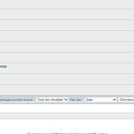
tous
 messages postés depuis :
Trier par :
Développé par
phpBB
® Forum Software © phpBB Limited