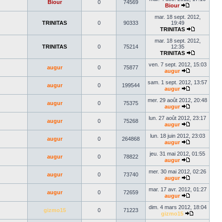
Biour
0
74569
dernier
Biour
Voir
message
le
mar. 18 sept. 2012,
dernier
TRINITAS
0
90333
19:49
message
TRINITAS
Voir
le
mar. 18 sept. 2012,
dernier
TRINITAS
0
75214
12:35
message
TRINITAS
Voir
le
ven. 7 sept. 2012, 15:03
augur
0
75877
dernier
augur
Voir
message
le
sam. 1 sept. 2012, 13:57
augur
0
199544
dernier
augur
message
Voir
le
mer. 29 août 2012, 20:48
augur
0
75375
dernier
augur
message
Voir
le
lun. 27 août 2012, 23:17
augur
0
75268
dernier
augur
message
Voir
le
lun. 18 juin 2012, 23:03
augur
0
264868
dernier
augur
message
Voir
le
jeu. 31 mai 2012, 01:55
augur
0
78822
dernier
augur
message
Voir
le
mer. 30 mai 2012, 02:26
augur
0
73740
dernier
augur
message
Voir
le
mar. 17 avr. 2012, 01:27
augur
0
72659
dernier
augur
message
Voir
le
dim. 4 mars 2012, 18:04
gizmo15
0
71223
dernier
gizmo15
message
Voir