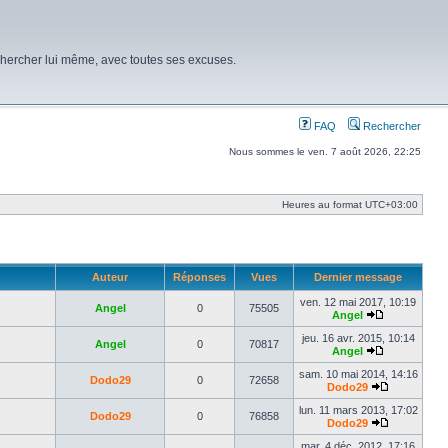
chercher lui même, avec toutes ses excuses.
FAQ
Rechercher
Nous sommes le ven. 7 août 2026, 22:25
Heures au format
UTC+03:00
Auteur
Réponses
Vues
Dernier message
ven. 12 mai 2017, 10:19
Angel
0
75505
Angel
Voir
le
jeu. 16 avr. 2015, 10:14
Angel
0
70817
dernier
Angel
message
Voir
le
sam. 10 mai 2014, 14:16
Dodo29
0
72658
dernier
Dodo29
message
Voir
le
lun. 11 mars 2013, 17:02
Dodo29
0
76858
dernier
Dodo29
message
Voir
le
mar. 4 déc. 2012, 17:16