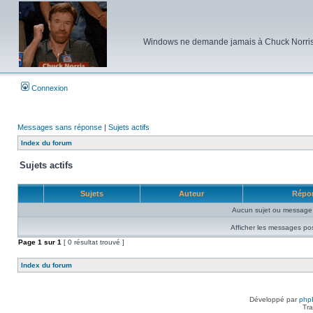
Windows ne demande jamais à Chuck Norris d'e
Connexion
Messages sans réponse
|
Sujets actifs
Index du forum
Sujets actifs
Sujets
Auteur
Répo
Aucun sujet ou message 
Afficher les messages po
Page
1
sur
1
[ 0 résultat trouvé ]
Index du forum
Développé par
php
Tra