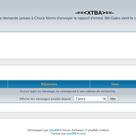
-==<XTBA>==-
demande jamais à Chuck Norris d'envoyer le rapport d'erreur. Bill Gates vient le 
Réponses
Vues
Aucun sujet ou message ne correspond à vos critères de recherche.
Afficher les messages postés depuis :
Développé par
phpBB
® Forum Software © phpBB Limited
Traduit par
phpBB-fr.com