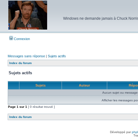
Windows ne demande jamais à Chuck Norris d'e
Connexion
Messages sans réponse
|
Sujets actifs
Index du forum
Sujets actifs
Sujets
Auteur
Répo
Aucun sujet ou message 
Afficher les messages po
Page
1
sur
1
[ 0 résultat trouvé ]
Index du forum
Développé par
php
Tra